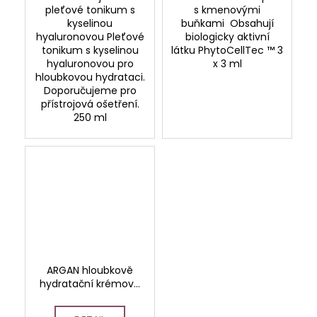
pleťové tonikum s
s kmenovými
kyselinou
buňkami Obsahují
hyaluronovou Pleťové
biologicky aktivní
tonikum s kyselinou
látku PhytoCellTec ™ 3
hyaluronovou pro
x 3 ml
hloubkovou hydrataci.
Doporučujeme pro
přístrojová ošetření.
250 ml
ARGAN hloubkově
hydratační krémová
maska