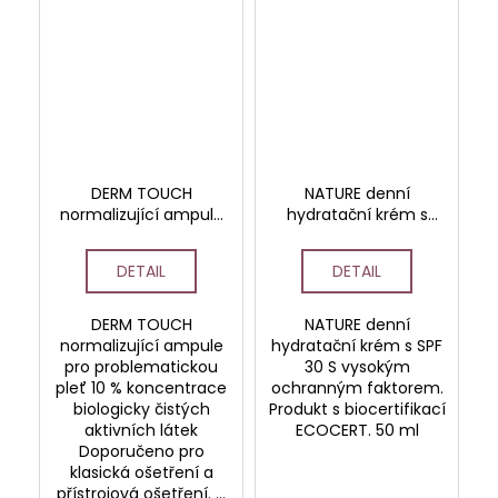
DERM TOUCH
NATURE denní
normalizující ampule
hydratační krém s
pro problematickou
SPF 30
pleť - DOPRODEJ
DETAIL
DETAIL
DERM TOUCH
NATURE denní
normalizující ampule
hydratační krém s SPF
pro problematickou
30 S vysokým
pleť 10 % koncentrace
ochranným faktorem.
biologicky čistých
Produkt s biocertifikací
aktivních látek
ECOCERT. 50 ml
Doporučeno pro
klasická ošetření a
přístrojová ošetření. ...