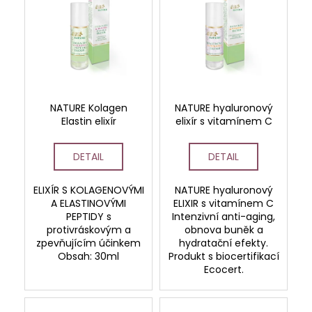
č
ý
d
u
p
u
j
i
k
e
s
t
m
e
p
ů
r
NATURE Kolagen
NATURE hyaluronový
o
STERILNÍ
Elastin elixír
elixír s vitamínem C
NÁSTAVCE
d
PRO
u
DERMAPERO
DETAIL
DETAIL
DERMALIGHTPEN
k
A
t
DERMAQUATRO
ELIXÍR S KOLAGENOVÝMI
NATURE hyaluronový
36
ů
A ELASTINOVÝMI
ELIXIR s vitamínem C
JEHLIČEK
PEPTIDY s
Intenzivní anti-aging,
protivráskovým a
obnova buněk a
zpevňujícím účinkem
hydratační efekty.
Obsah: 30ml
Produkt s biocertifikací
Ecocert.