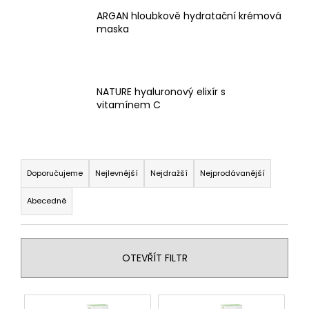
a
ARGAN hloubkově hydratační krémová
maska
j
í
t
?
NATURE hyaluronový elixír s
vitamínem C
Ř
HLEDAT
a
Doporučujeme
Nejlevnější
Nejdražší
Nejprodávanější
z
Abecedně
e
D
n
o
í
p
OTEVŘÍT FILTR
p
o
r
r
u
V
o