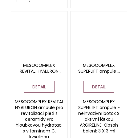
MESOCOMPLEX
MESOCOMPLEX
REVITAL HYALURON
SUPERLIFT ampule -
ampule pro
neinvazivní botox
revitalizaci s
DETAIL
DETAIL
ceramidy
MESOCOMPLEX REVITAL
MESOCOMPLEX
HYALURON ampule pro
SUPERLIFT ampule -
revitalizaci pleti s
neinvazivní botox S
ceramidy Pro
aktivní látkou
hloubkovou hydrataci
ARGIRELINE. Obsah
s vitamínem C,
balení: 3 X 3 ml
kyselinou