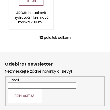
DETAIL
ARGAN hloubkově
hydratační krémová
maska 200 ml
13
položek celkem
O
v
l
Z
á
á
d
Odebírat newsletter
p
a
Nezmeškejte žádné novinky či slevy!
c
a
í
t
E-mail
p
í
r
v
PŘIHLÁSIT SE
k
y