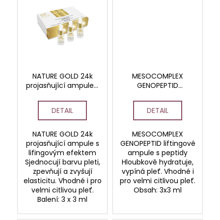
NATURE GOLD 24k
MESOCOMPLEX
projasňující ampule s
GENOPEPTID
liftingovým účinkem
liftingové ampule s
peptidy
DETAIL
DETAIL
NATURE GOLD 24k
MESOCOMPLEX
projasňující ampule s
GENOPEPTID liftingové
lifingovým efektem
ampule s peptidy
Sjednocují barvu pleti,
Hloubkově hydratuje,
zpevňují a zvyšují
vypíná pleť. Vhodné i
elasticitu. Vhodné i pro
pro velmi citlivou pleť.
velmi citlivou pleť.
Obsah: 3x3 ml
Balení: 3 x 3 ml