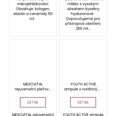
mikrojehličkování.
mléko s vysokým
Obsahuje: kolagen,
obsahem kyseliny
elastin a ceramidy 50
hyaluronové.
ml
Doporučujeme pro
přístrojová ošetření.
250 ml...
MESOVITAL
YOUTH ACTIVE
rejuvenační pleťové
ampule s rostlinnými
tonikum s kyselinou
kmenovými buňkami
hyaluronovou
DETAIL
DETAIL
MESOVITAL rejuvenační
YOUTH ACTIVE ampule