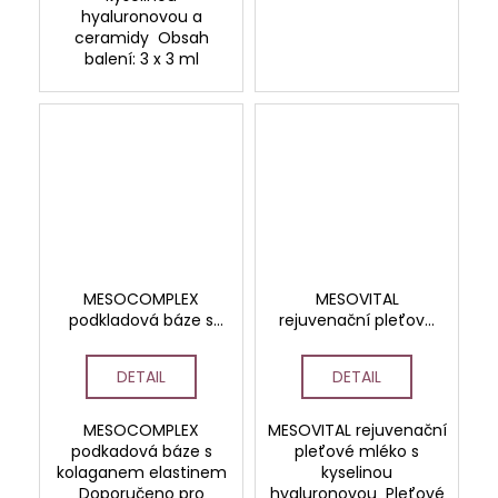
hyaluronovou a
ceramidy Obsah
balení: 3 x 3 ml
MESOCOMPLEX
MESOVITAL
podkladová báze s
rejuvenační pleťové
kolagenem a
mléko s kyselinou
elastinem
hyaluronovou
DETAIL
DETAIL
MESOCOMPLEX
MESOVITAL rejuvenační
podkadová báze s
pleťové mléko s
kolaganem elastinem
kyselinou
Doporučeno pro
hyaluronovou Pleťové