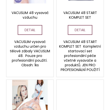
p
č
ů
u
r
j
o
VACUSLIM 48 vysavač
VACUSLIM 48 START
e
vzduchu
KOMPLET SET
d
m
u
e
DETAIL
DETAIL
k
t
VACUSLIM vysavač
VACUSLIM 48 START
STERILNÍ
ů
NÁSTAVCE
vzduchu určen pro
KOMPLET SET Kompletní
PRO
tělové zábaly VACUSLIM
startovací set
DERMAPERO
48. Pouze pro
profesionální péče
DERMALIGHTPEN
profesionální použití.
včetně vysavače a
A
Obsah: 1ks
produktů. JEN PRO
DERMAQUATRO
PROFESIONÁLNÍ POUŽITÍ
12
JEHLIČEK