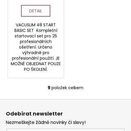
DETAIL
VACUSLIM 48 START
BASIC SET Kompletní
startovací set pro 25
profesionálních
ošetření. Určeno
výhradně pro
profesionální použití. JE
MOŽNÉ OBJEDNAT POUZE
PO ŠKOLENÍ.
9
položek celkem
O
v
Z
l
á
á
Odebírat newsletter
d
p
a
Nezmeškejte žádné novinky či slevy!
a
c