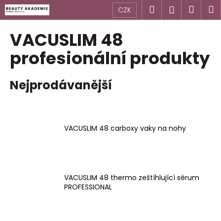
K
Přejít
Hledat
Náku
M
Přihlášen
CZK
na
o
obsah
Zpět
Zpět
košík
š
VACUSLIM 48
í
C
profesionální produkty
k
o
p
Nejprodávanější
o
t
ř
e
VACUSLIM 48 carboxy vaky na nohy
b
u
j
VACUSLIM 48 thermo zeštíhlující sérum
e
PROFESSIONAL
t
e
n