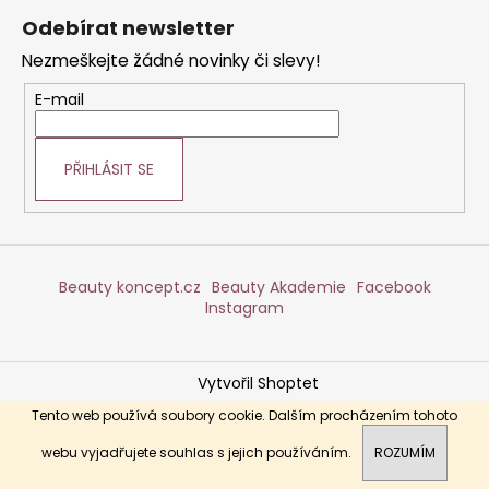
á
a
Odebírat newsletter
p
j
Nezmeškejte žádné novinky či slevy!
a
í
t
E-mail
t
í
?
PŘIHLÁSIT SE
HLEDAT
Beauty koncept.cz
Beauty Akademie
Facebook
Instagram
D
o
Vytvořil Shoptet
p
Copyright 2026
DERMABEAUTY
. Všechna práva
o
Tento web používá soubory cookie. Dalším procházením tohoto
vyhrazena.
r
webu vyjadřujete souhlas s jejich používáním.
ROZUMÍM
u