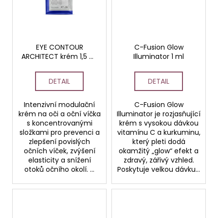
EYE CONTOUR
C-Fusion Glow
ARCHITECT krém 1,5 ml
Illuminator 1 ml
vzorek
DETAIL
DETAIL
Intenzivní modulační
C-Fusion Glow
krém na oči a oční víčka
Illuminator je rozjasňující
s koncentrovanými
krém s vysokou dávkou
složkami pro prevenci a
vitamínu C a kurkuminu,
zlepšení povislých
který pleti dodá
očních víček, zvýšení
okamžitý „glow“ efekt a
elasticity a snížení
zdravý, zářivý vzhled.
otoků očního okolí. ...
Poskytuje velkou dávku...