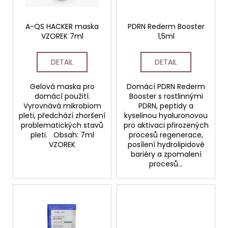
p
č
ů
u
r
j
o
A-QS HACKER maska
PDRN Rederm Booster
e
VZOREK 7ml
1,5ml
d
m
u
e
DETAIL
DETAIL
k
t
Gelová maska pro
Domácí PDRN Rederm
STERILNÍ
ů
NÁSTAVCE
domácí použití.
Booster s rostlinnými
PRO
Vyrovnává mikrobiom
PDRN, peptidy a
DERMAPERO
pleti, předchází zhoršení
kyselinou hyaluronovou
DERMALIGHT
problematických stavů
pro aktivaci přirozených
A
pleti. Obsah: 7ml
procesů regenerace,
DERMAQUATRO
VZOREK
posílení hydrolipidové
NANO
bariéry a zpomalení
NÁSTAVCE/BBGLOW
procesů...