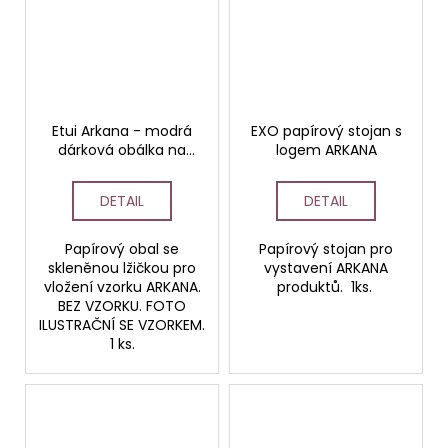
Etui Arkana - modrá
EXO papírový stojan s
dárková obálka na
logem ARKANA
vzorek se skleněnou
špachtličkou
DETAIL
DETAIL
Papírový obal se
Papírový stojan pro
skleněnou lžičkou pro
vystavení ARKANA
vložení vzorku ARKANA.
produktů. 1ks.
BEZ VZORKU. FOTO
ILUSTRAČNÍ SE VZORKEM.
1 ks.