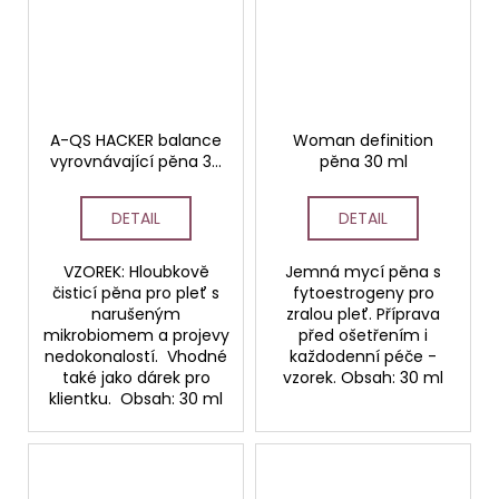
A-QS HACKER balance
Woman definition
vyrovnávající pěna 30
pěna 30 ml
ml
DETAIL
DETAIL
VZOREK: Hloubkově
Jemná mycí pěna s
čisticí pěna pro pleť s
fytoestrogeny pro
narušeným
zralou pleť. Příprava
mikrobiomem a projevy
před ošetřením i
nedokonalostí. Vhodné
každodenní péče -
také jako dárek pro
vzorek. Obsah: 30 ml
klientku. Obsah: 30 ml