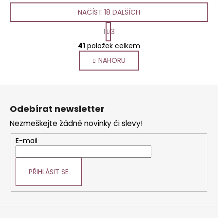
NAČÍST 18 DALŠÍCH
S
1
3
t
O
r
41
položek celkem
v
á
NAHORU
l
n
k
á
o
d
Z
v
a
á
á
c
Odebírat newsletter
n
p
í
í
Nezmeškejte žádné novinky či slevy!
p
a
r
t
E-mail
v
í
k
y
PŘIHLÁSIT SE
v
ý
p
i