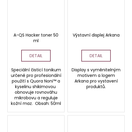
A-QS Hacker toner 50
Výstavní displej Arkana
ml
DETAIL
DETAIL
Speciální čisticí tonikum
Display s vyměnitelným
určené pro profesionální
motivem a logem
použití s Quora Noni™ a
Arkana pro vystavení
kyselinu shikimovou
produktů.
obnovuje rovnováhu
mikrobovu a reguluje
kožní maz. Obsah: 50ml