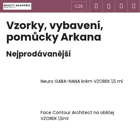
K
Přejít
Hledat
Náku
M
Přihlášen
CZK
na
o
obsah
Zpět
Zpět
košík
š
Vzorky, vybavení,
í
C
pomůcky Arkana
k
o
p
Nejprodávanější
o
t
ř
e
Neuro GABA-NANA krém VZOREK 1,5 ml
b
u
j
Face Contour Architect na obličej
e
VZOREK 1,5ml
t
e
n