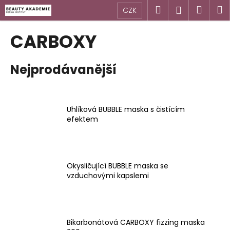
K
Přejít
Hledat
Náku
M
Přihlášen
CZK
na
o
obsah
Zpět
Zpět
košík
š
CARBOXY
í
C
k
Nejprodávanější
o
p
o
t
Uhlíková BUBBLE maska s čistícím
efektem
ř
e
b
u
Okysličující BUBBLE maska se
j
vzduchovými kapslemi
e
t
e
Bikarbonátová CARBOXY fizzing maska
n