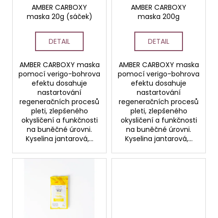
č
o
AMBER CARBOXY
AMBER CARBOXY
u
maska 20g (sáček)
maska 200g
d
j
e
u
DETAIL
DETAIL
m
k
e
t
AMBER CARBOXY maska
AMBER CARBOXY maska
ů
pomocí verigo-bohrova
pomocí verigo-bohrova
STERILNÍ
efektu dosahuje
efektu dosahuje
NÁSTAVCE
nastartování
nastartování
PRO
regeneračních procesů
regeneračních procesů
DERMAPERO
pleti, zlepšeného
pleti, zlepšeného
DERMALIGHTPEN
okysličení a funkčnosti
okysličení a funkčnosti
A
na buněčné úrovni.
na buněčné úrovni.
DERMAQUATRO
Kyselina jantarová,...
Kyselina jantarová,...
12
JEHLIČEK