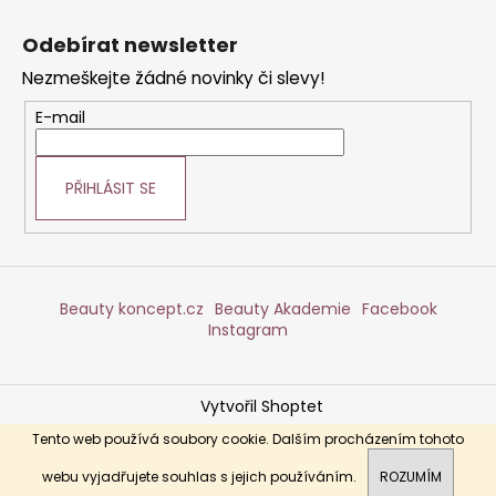
Z
l
á
á
Odebírat newsletter
d
p
a
Nezmeškejte žádné novinky či slevy!
a
c
t
E-mail
í
í
p
r
PŘIHLÁSIT SE
v
k
y
v
ý
Beauty koncept.cz
Beauty Akademie
Facebook
p
Instagram
i
s
u
Vytvořil Shoptet
Copyright 2026
DERMABEAUTY
. Všechna práva
Tento web používá soubory cookie. Dalším procházením tohoto
vyhrazena.
webu vyjadřujete souhlas s jejich používáním.
ROZUMÍM