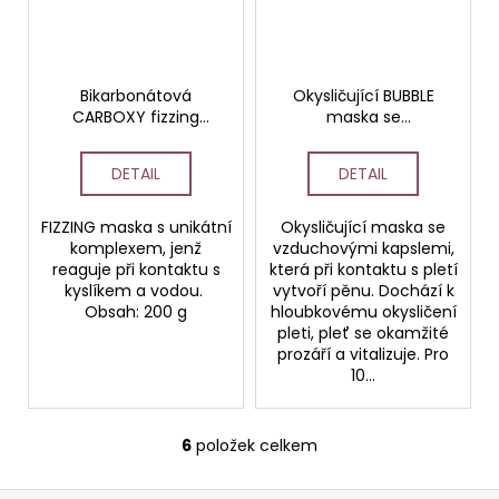
Bikarbonátová
Okysličující BUBBLE
CARBOXY fizzing
maska se
maska 200g
vzduchovými kapslemi
DETAIL
DETAIL
FIZZING maska s unikátní
Okysličující maska se
komplexem, jenž
vzduchovými kapslemi,
reaguje při kontaktu s
která při kontaktu s pletí
kyslíkem a vodou.
vytvoří pěnu. Dochází k
Obsah: 200 g
hloubkovému okysličení
pleti, pleť se okamžité
prozáří a vitalizuje. Pro
10...
6
položek celkem
O
v