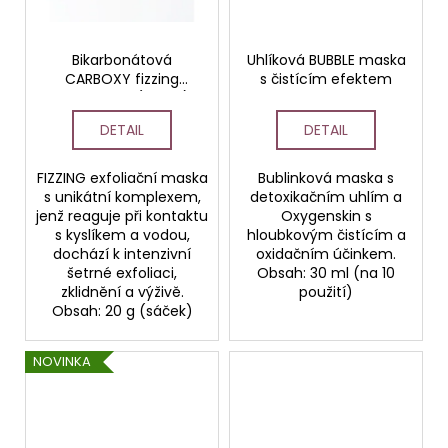
Bikarbonátová
Uhlíková BUBBLE maska
CARBOXY fizzing
s čistícím efektem
maska 20g (sáček)
DETAIL
DETAIL
FIZZING exfoliační maska
Bublinková maska s
s unikátní komplexem,
detoxikačním uhlím a
jenž reaguje při kontaktu
Oxygenskin s
s kyslíkem a vodou,
hloubkovým čistícím a
dochází k intenzivní
oxidačním účinkem.
šetrné exfoliaci,
Obsah: 30 ml (na 10
zklidnění a výživě.
použití)
Obsah: 20 g (sáček)
NOVINKA