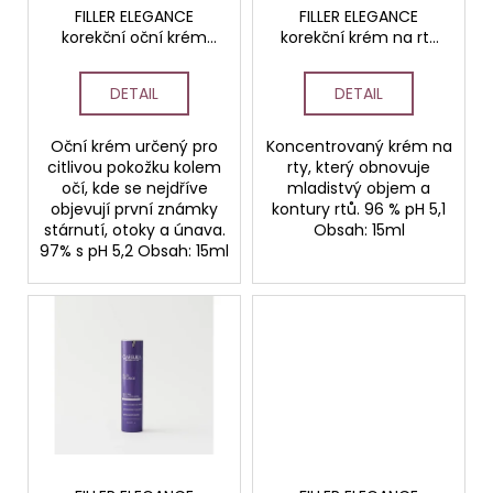
č
o
FILLER ELEGANCE
FILLER ELEGANCE
u
korekční oční krém
korekční krém na rty
d
j
HOME
HOME
e
u
DETAIL
DETAIL
m
k
e
t
Oční krém určený pro
Koncentrovaný krém na
ů
citlivou pokožku kolem
rty, který obnovuje
STERILNÍ
očí, kde se nejdříve
mladistvý objem a
NÁSTAVCE
objevují první známky
kontury rtů. 96 % pH 5,1
PRO
stárnutí, otoky a únava.
Obsah: 15ml
DERMAPERO
97% s pH 5,2 Obsah: 15ml
DERMALIGHT
A
DERMAQUATRO
NANO
NÁSTAVCE/BBGLOW