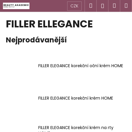
K
Přejít
Hledat
Náku
M
Přihlášen
CZK
na
o
obsah
Zpět
Zpět
košík
š
FILLER ELLEGANCE
í
C
k
Nejprodávanější
o
p
o
t
FILLER ELEGANCE korekční oční krém HOME
ř
e
b
u
FILLER ELEGANCE korekční krém HOME
j
e
t
e
FILLER ELEGANCE korekční krém na rty
n