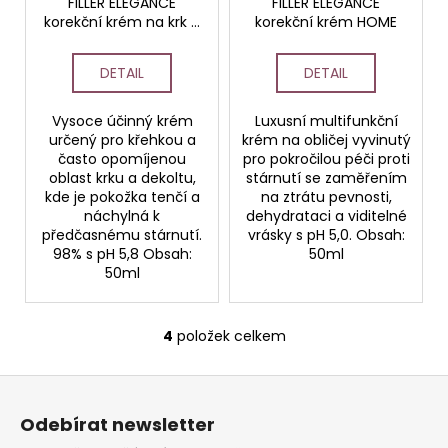
FILLER ELEGANCE
FILLER ELEGANCE
korekční krém na krk a
korekční krém HOME
dekolt HOME
DETAIL
DETAIL
Vysoce účinný krém
Luxusní multifunkční
určený pro křehkou a
krém na obličej vyvinutý
často opomíjenou
pro pokročilou péči proti
oblast krku a dekoltu,
stárnutí se zaměřením
kde je pokožka tenčí a
na ztrátu pevnosti,
náchylná k
dehydrataci a viditelné
předčasnému stárnutí.
vrásky s pH 5,0. Obsah:
98% s pH 5,8 Obsah:
50ml
50ml
4
položek celkem
O
v
Z
l
á
á
Odebírat newsletter
d
p