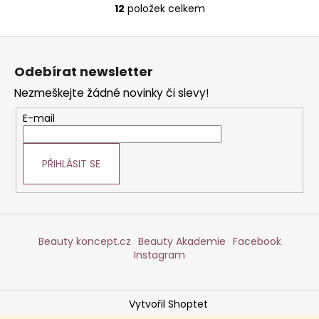
12
položek celkem
O
v
Z
l
á
á
Odebírat newsletter
d
p
a
Nezmeškejte žádné novinky či slevy!
a
c
t
E-mail
í
í
p
r
PŘIHLÁSIT SE
v
k
y
v
ý
Beauty koncept.cz
Beauty Akademie
Facebook
p
Instagram
i
s
u
Vytvořil Shoptet