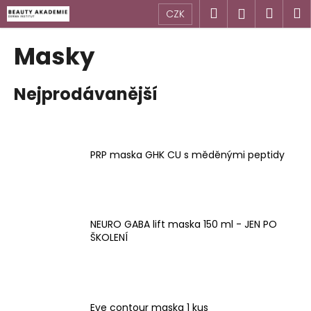
K
Přejít
Hledat
Náku
M
Přihlášen
CZK
na
o
obsah
Zpět
Zpět
košík
š
Masky
í
C
k
Nejprodávanější
o
p
o
t
PRP maska GHK CU s měděnými peptidy
ř
e
b
u
NEURO GABA lift maska 150 ml - JEN PO
j
ŠKOLENÍ
e
t
e
n
Eye contour maska 1 kus