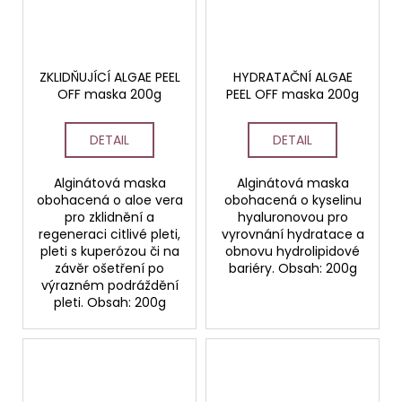
ZKLIDŇUJÍCÍ ALGAE PEEL
HYDRATAČNÍ ALGAE
OFF maska 200g
PEEL OFF maska 200g
DETAIL
DETAIL
Alginátová maska
Alginátová maska
obohacená o aloe vera
obohacená o kyselinu
pro zklidnění a
hyaluronovou pro
regeneraci citlivé pleti,
vyrovnání hydratace a
pleti s kuperózou či na
obnovu hydrolipidové
závěr ošetření po
bariéry. Obsah: 200g
výrazném podráždění
pleti. Obsah: 200g