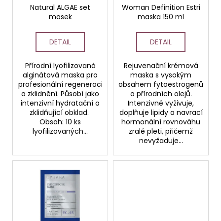
č
o
Natural ALGAE set
Woman Definition Estri
u
masek
maska 150 ml
d
j
e
u
DETAIL
DETAIL
m
k
e
t
Přírodní lyofilizovaná
Rejuvenační krémová
ů
alginátová maska pro
maska s vysokým
STERILNÍ
profesionální regeneraci
obsahem fytoestrogenů
NÁSTAVCE
a zklidnění. Působí jako
a přírodních olejů.
PRO
intenzivní hydratační a
Intenzivně vyživuje,
DERMAPERO
zklidňující obklad.
doplňuje lipidy a navrací
DERMALIGHT
Obsah: 10 ks
hormonální rovnováhu
A
lyofilizovaných...
zralé pleti, přičemž
DERMAQUATRO
nevyžaduje...
NANO
NÁSTAVCE/BBGLOW