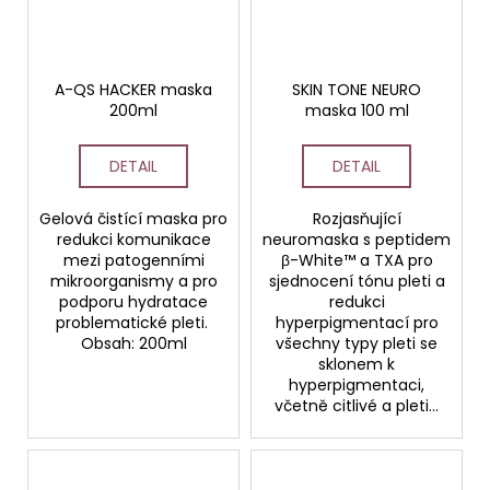
A-QS HACKER maska
SKIN TONE NEURO
200ml
maska 100 ml
DETAIL
DETAIL
Gelová čistící maska pro
Rozjasňující
redukci komunikace
neuromaska s peptidem
mezi patogenními
β-White™ a TXA pro
mikroorganismy a pro
sjednocení tónu pleti a
podporu hydratace
redukci
problematické pleti.
hyperpigmentací pro
Obsah: 200ml
všechny typy pleti se
sklonem k
hyperpigmentaci,
včetně citlivé a pleti...