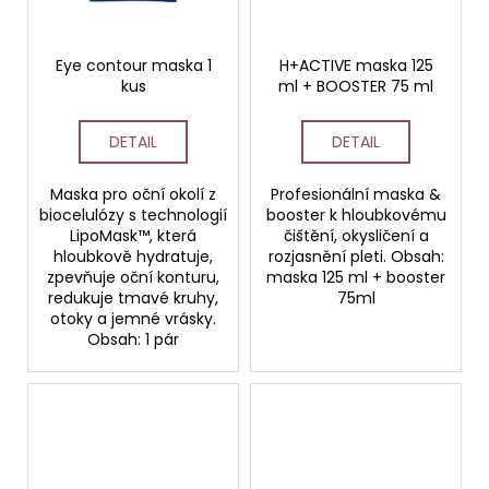
Eye contour maska 1
H+ACTIVE maska 125
kus
ml + BOOSTER 75 ml
DETAIL
DETAIL
Maska pro oční okolí z
Profesionální maska &
biocelulózy s technologií
booster k hloubkovému
LipoMask™, která
čištění, okysličení a
hloubkově hydratuje,
rozjasnění pleti. Obsah:
zpevňuje oční konturu,
maska 125 ml + booster
redukuje tmavé kruhy,
75ml
otoky a jemné vrásky.
Obsah: 1 pár