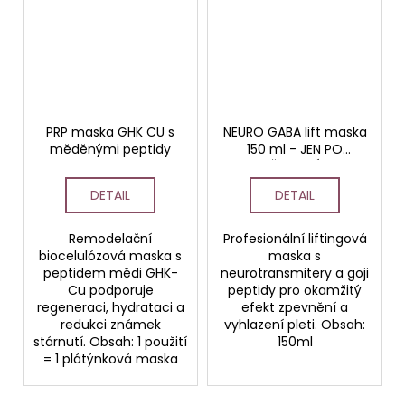
PRP maska GHK CU s
NEURO GABA lift maska
měděnými peptidy
150 ml - JEN PO
ŠKOLENÍ
DETAIL
DETAIL
Remodelační
Profesionální liftingová
biocelulózová maska s
maska s
peptidem mědi GHK-
neurotransmitery a goji
Cu podporuje
peptidy pro okamžitý
regeneraci, hydrataci a
efekt zpevnění a
redukci známek
vyhlazení pleti. Obsah:
stárnutí. Obsah: 1 použití
150ml
= 1 plátýnková maska