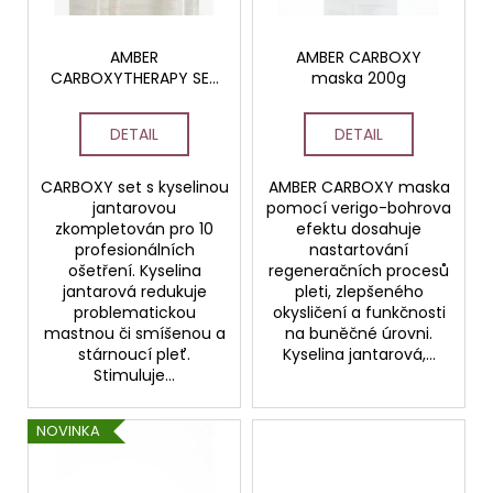
p
č
ů
u
r
j
o
AMBER
AMBER CARBOXY
e
CARBOXYTHERAPY SET
maska 200g
d
m
s kyselinou jantarovou
u
PROFESSIONAL (10
e
DETAIL
DETAIL
ošetření) NEW
k
t
CARBOXY set s kyselinou
AMBER CARBOXY maska
ACTIVE
ů
HYDRATAČNÍ
jantarovou
pomocí verigo-bohrova
KRÉM
zkompletován pro 10
efektu dosahuje
S
profesionálních
nastartování
KYSELINOU
ošetření. Kyselina
regeneračních procesů
HYALURONOVOU
jantarová redukuje
pleti, zlepšeného
A
problematickou
okysličení a funkčnosti
MOŘSKOU
mastnou či smíšenou a
na buněčné úrovni.
ŘASOU
stárnoucí pleť.
Kyselina jantarová,...
50
ML
Stimuluje...
HOME
NOVINKA