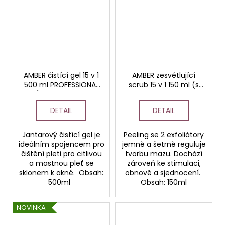
AMBER čistící gel 15 v 1
AMBER zesvětlující
500 ml PROFESSIONAL
scrub 15 v 1 150 ml (s
(s 2% kyselinou
2% kyselinou
jantarovou)
jantarovou)
DETAIL
DETAIL
PROFESSIONAL
Jantarový čistící gel je
Peeling se 2 exfoliátory
ideálním spojencem pro
jemně a šetrně reguluje
čištění pleti pro citlivou
tvorbu mazu. Dochází
a mastnou pleť se
zároveň ke stimulaci,
sklonem k akné. Obsah:
obnově a sjednocení.
500ml
Obsah: 150ml
NOVINKA