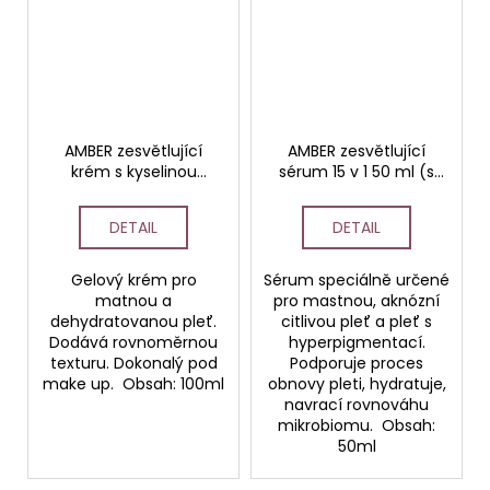
AMBER zesvětlující
AMBER zesvětlující
krém s kyselinou
sérum 15 v 1 50 ml (s
jantarovou 15 v 1
2% kyselinou
PROFESSIONAL 100ml
jantarovou)
DETAIL
DETAIL
PROFESSIONAL
Gelový krém pro
Sérum speciálně určené
matnou a
pro mastnou, aknózní
dehydratovanou pleť.
citlivou pleť a pleť s
Dodává rovnoměrnou
hyperpigmentací.
texturu. Dokonalý pod
Podporuje proces
make up. Obsah: 100ml
obnovy pleti, hydratuje,
navrací rovnováhu
mikrobiomu. Obsah:
50ml