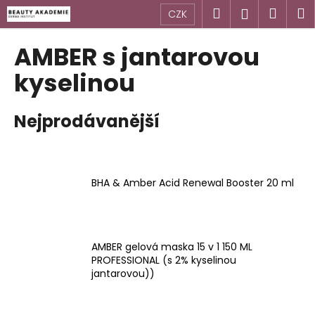
K
Přejít
Hledat
Náku
M
Přihlášen
CZK
na
o
obsah
Zpět
Zpět
košík
š
AMBER s jantarovou
í
C
kyselinou
k
o
p
Nejprodávanější
o
t
ř
e
BHA & Amber Acid Renewal Booster 20 ml
b
u
j
AMBER gelová maska 15 v 1 150 ML
e
PROFESSIONAL (s 2% kyselinou
t
jantarovou))
e
n