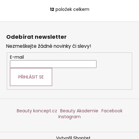
12
položek celkem
O
v
Z
l
á
á
Odebírat newsletter
d
p
a
Nezmeškejte žádné novinky či slevy!
a
c
t
E-mail
í
í
p
r
PŘIHLÁSIT SE
v
k
y
v
ý
Beauty koncept.cz
Beauty Akademie
Facebook
p
Instagram
i
s
u
Vytvořil Shoptet