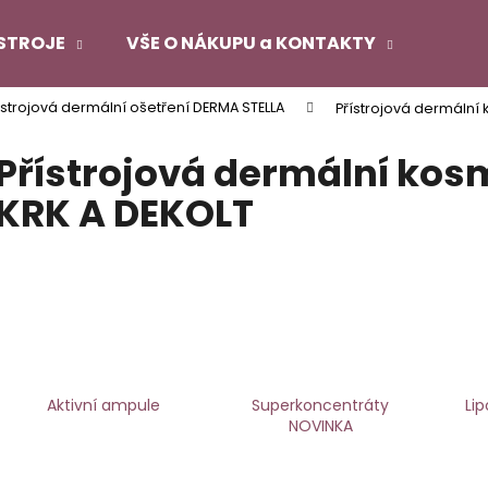
STROJE
VŠE O NÁKUPU a KONTAKTY
řístrojová dermální ošetření DERMA STELLA
Přístrojová dermální 
Co potřebujete najít?
Přístrojová dermální kos
KRK A DEKOLT
HLEDAT
Doporučujeme
Aktivní ampule
Superkoncentráty
Li
NOVINKA