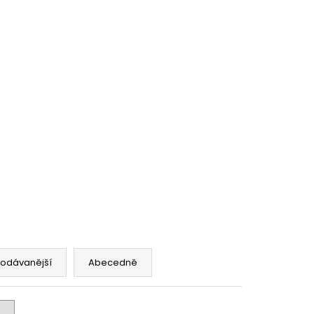
AVCE PRO DERMAPERO
 DERMAQUATRO NANO
GLOW
rodávanější
Abecedně