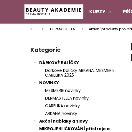
K
Přejít
na
o
KURZY
PŘÍ
obsah
Zpět
Zpět
š
do
do
í
Domů
DERMA STELLA
Aktivní produkty pro p
k
obchodu
obchodu
P
o
Kategorie
Přeskočit
s
kategorie
t
DÁRKOVÉ BALÍČKY
r
Dárkové balíčky ARKANA, MESMERIE,
a
CARELIKA 2025
n
NOVINKY
n
MESMERIE novinky
í
DERMASTELLA novinky
p
CARELIKA novinky
a
ARKANA novinky
n
Akční nabídky a slevy
e
MIKROJEHLIČKOVÁNÍ přístroje a