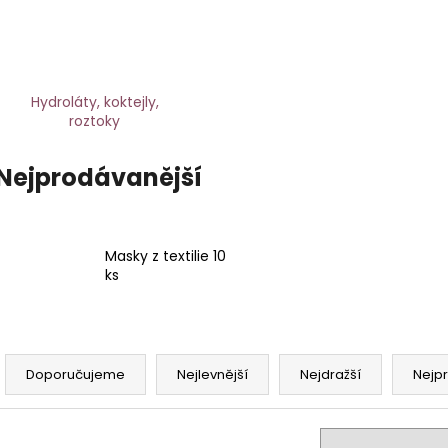
STERILNÍ NÁSTAVCE PRO DERMAPERO
STERILNÍ NÁST
DERMALIGHTPEN A DERMAQUATRO 12
DERMALIGHT A
JEHLIČEK
NÁSTAVCE/BB
Hydroláty, koktejly,
roztoky
Nejprodávanější
Masky z textilie 10
ks
Ř
a
Doporučujeme
Nejlevnější
Nejdražší
Nejp
z
e