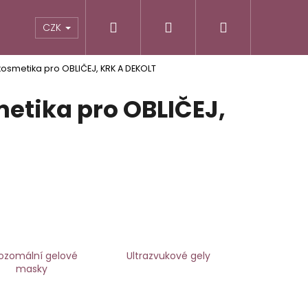
Hledat
Přihlášení
Nákupní
CZK
kosmetika pro OBLIČEJ, KRK A DEKOLT
košík
metika pro OBLIČEJ,
pozomální gelové
Ultrazvukové gely
Následující
masky