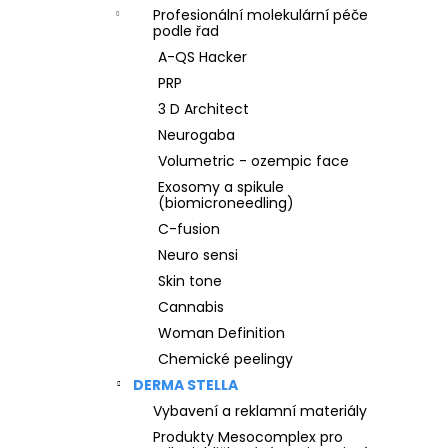
Profesionální molekulární péče
podle řad
A-QS Hacker
PRP
3 D Architect
Neurogaba
Volumetric - ozempic face
Exosomy a spikule
(biomicroneedling)
C-fusion
Neuro sensi
Skin tone
Cannabis
Woman Definition
Chemické peelingy
DERMA STELLA
Vybavení a reklamní materiály
Produkty Mesocomplex pro