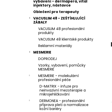
STERILNÍ NÁSTAVCE PRO DERMAPERO
vybavení - dermapera, vital
l
DERMALIGHTPEN A DERMAQUATRO 36
injektory, nástavce
JEHLIČEK
Oblečení pro terapeuty
VACUSLIM 48 - ZEŠTÍHLUJÍCÍ
ZÁBALY
VACUSLIM 48 profesionální
produkty
VACUSLIM 48 klientské produkty
Reklamní materiály
MESMERIE
DOPRODEJ
Vzorky, vybavení, pomůcky
MESMERIE
MESMERIE - molekulární
profesionální péče
D-MATRIX - infuze pro
neinvazivní mezoterapie a
mikrojehličkování
DERMONEA - profesionální
příprava pleti a normalizace
kožní bariéry