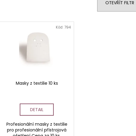
n
OTEVŘÍT FILTR
í
p
V
r
ý
Kód:
794
o
p
d
i
u
s
k
p
t
r
ů
o
d
Masky z textilie 10 ks
u
k
t
DETAIL
ů
Profesionální masky z textilie
pro profesionální přístrojová
ošetření Cena za 10 ks