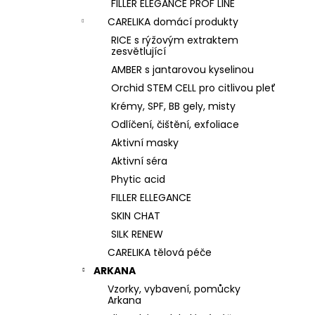
FILLER ELEGANCE PROF LINE
CARELIKA domácí produkty
RICE s rýžovým extraktem
zesvětlující
AMBER s jantarovou kyselinou
Orchid STEM CELL pro citlivou pleť
Krémy, SPF, BB gely, misty
Odlíčení, čištění, exfoliace
Aktivní masky
Aktivní séra
Phytic acid
FILLER ELLEGANCE
SKIN CHAT
SILK RENEW
CARELIKA tělová péče
ARKANA
Vzorky, vybavení, pomůcky
Arkana