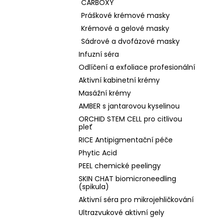
CARBOXY
Práškové krémové masky
Krémové a gelové masky
Sádrové a dvofázové masky
Infuzní séra
Odlíčení a exfoliace profesionální
Aktivní kabinetní krémy
Masážní krémy
AMBER s jantarovou kyselinou
ORCHID STEM CELL pro citlivou
pleť
RICE Antipigmentační péče
Phytic Acid
PEEL chemické peelingy
SKIN CHAT biomicroneedling
(spikula)
Aktivní séra pro mikrojehličkování
Ultrazvukové aktivní gely