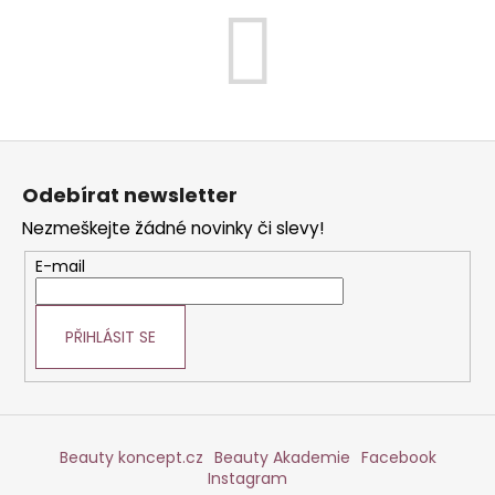
a
j
í
t
?
Z
á
Odebírat newsletter
p
Nezmeškejte žádné novinky či slevy!
a
HLEDAT
t
E-mail
í
PŘIHLÁSIT SE
D
o
p
o
r
Beauty koncept.cz
Beauty Akademie
Facebook
u
Instagram