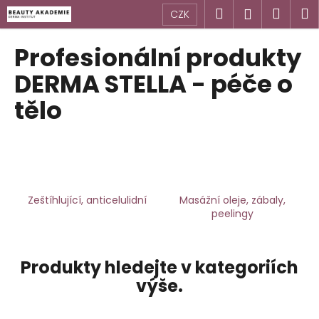
K
Přejít
Hledat
Náku
M
Přihlášen
CZK
na
o
obsah
Zpět
Zpět
košík
š
Profesionální produkty
í
C
DERMA STELLA - péče o
k
o
tělo
p
o
t
ř
e
Zeštíhlující, anticelulidní
Masážní oleje, zábaly,
b
peelingy
u
j
e
Produkty hledejte v kategoriích
t
výše.
e
n