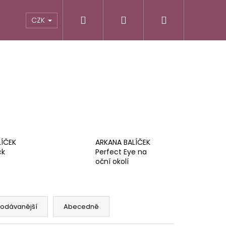
Hledat
Přihlášení
Nákupní
CZK
košík
LÍČEK
ARKANA BALÍČEK
ck
Perfect Eye na
oční okolí
Následující
rodávanější
Abecedně