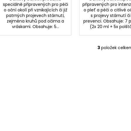
speciálně připravených pro péči
připravených pro intenz
o oční okolí při vznikajících či již
o pleť a péči o citlivé o
patrných projevech stárnutí,
s projevy stárnutí či
zejména kruhů pod očima a
prevenci. Obsahuje: 7 
vráskami. Obsahuje: 5...
(2x 20 ml + 5x polštá
3
položek celke
O
v
l
á
d
a
c
í
p
r
v
k
y