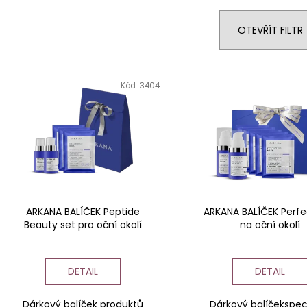
STERILNÍ NÁSTAVCE PRO DERMAPERO
STERILNÍ NÁST
e
DERMALIGHTPEN A DERMAQUATRO 12
DERMALIGHT A
n
JEHLIČEK
NÁSTAVCE/BB
OTEVŘÍT FILTR
í
p
V
r
ý
Kód:
3404
o
p
d
i
u
s
k
p
t
r
ů
o
d
ARKANA BALÍČEK Peptide
ARKANA BALÍČEK Perfe
Beauty set pro oční okolí
na oční okolí
u
k
t
DETAIL
DETAIL
ů
Dárkový balíček produktů
Dárkový balíčekspec