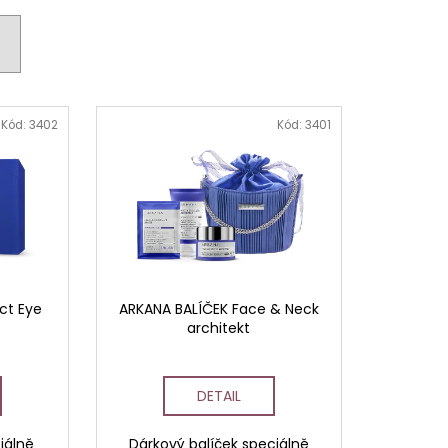
AVCE PRO DERMAPERO
 DERMAQUATRO NANO
GLOW
Kód:
3402
Kód:
3401
ct Eye
ARKANA BALÍČEK Face & Neck
architekt
DETAIL
iálně
Dárkový balíček speciálně