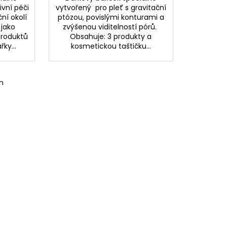
ivní péči
vytvořený pro pleť s gravitační
ční okolí
ptózou, povislými konturami a
 jako
zvýšenou viditelností pórů.
produktů
Obsahuje: 3 produkty a
řky...
kosmetickou taštičku...
m