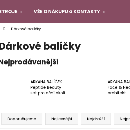
STROJE
VŠE O NÁKUPU a KONTAKTY
Dárkové balíčky
Co potřebujete najít?
Dárkové balíčky
HLEDAT
Nejprodávanější
Doporučujeme
ARKANA BALÍČEK
ARKANA BA
Peptide Beauty
Face & Ne
set pro oční okolí
architekt
Ř
a
Doporučujeme
Nejlevnější
Nejdražší
Nejp
z