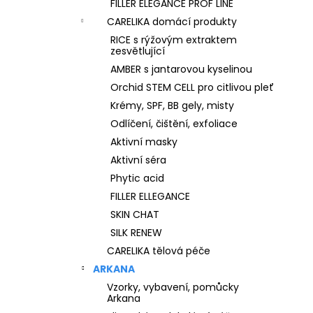
FILLER ELEGANCE PROF LINE
CARELIKA domácí produkty
RICE s rýžovým extraktem
zesvětlující
AMBER s jantarovou kyselinou
Orchid STEM CELL pro citlivou pleť
Krémy, SPF, BB gely, misty
Odlíčení, čištění, exfoliace
Aktivní masky
Aktivní séra
Phytic acid
FILLER ELLEGANCE
SKIN CHAT
SILK RENEW
CARELIKA tělová péče
ARKANA
Vzorky, vybavení, pomůcky
Arkana