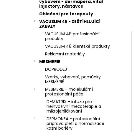
STERILNÍ NÁSTAVCE PRO DERMAPERO
vybavení - dermapera, vital
l
DERMALIGHTPEN A DERMAQUATRO 36
injektory, nástavce
JEHLIČEK
Oblečení pro terapeuty
VACUSLIM 48 - ZEŠTÍHLUJÍCÍ
ZÁBALY
VACUSLIM 48 profesionální
produkty
VACUSLIM 48 klientské produkty
Reklamní materiály
MESMERIE
DOPRODEJ
Vzorky, vybavení, pomůcky
MESMERIE
MESMERIE - molekulární
profesionální péče
D-MATRIX - infuze pro
neinvazivní mezoterapie a
mikrojehličkování
DERMONEA - profesionální
příprava pleti a normalizace
kožní bariéry