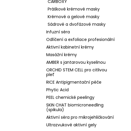
CARBOXY
Práškové krémové masky
Krémové a gelové masky
Sádrové a dvofázové masky
Infuzní séra
Odlíčení a exfoliace profesionální
Aktivní kabinetní krémy
Masážní krémy
AMBER s jantarovou kyselinou
ORCHID STEM CELL pro citlivou
pleť
RICE Antipigmentační péče
Phytic Acid
PEEL chemické peelingy
SKIN CHAT biomicroneedling
(spikula)
Aktivní séra pro mikrojehličkování
Ultrazvukové aktivní gely