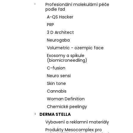
Profesionální molekulární péče
podle řad
A-QS Hacker
PRP
3 D Architect
Neurogaba
Volumetric - ozempic face
Exosomy a spikule
(biomicroneedling)
C-fusion
Neuro sensi
Skin tone
Cannabis
Woman Definition
Chemické peelingy
DERMA STELLA
Vybavení a reklamní materiály
Produkty Mesocomplex pro