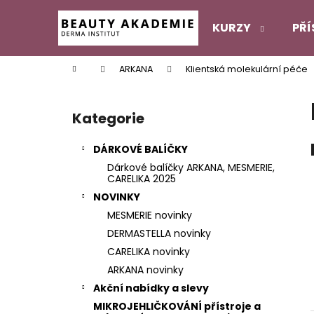
K
Přejít
na
o
KURZY
PŘÍ
obsah
Zpět
Zpět
š
do
do
í
Domů
ARKANA
Klientská molekulární péče
k
obchodu
obchodu
P
o
Kategorie
Přeskočit
s
kategorie
t
DÁRKOVÉ BALÍČKY
r
Dárkové balíčky ARKANA, MESMERIE,
a
CARELIKA 2025
n
NOVINKY
n
MESMERIE novinky
í
DERMASTELLA novinky
p
CARELIKA novinky
a
ARKANA novinky
n
Akční nabídky a slevy
e
MIKROJEHLIČKOVÁNÍ přístroje a