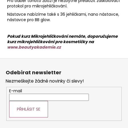
Pro odběr tohoto zboží je nezbytné předložit zaškolovací
protokol pro mikrojehličkování.
Nástavce nabízíme také s 36 jehličkami, nano nástavce,
nástavce pro BB glow.
Pokud kurz Mikrojehličkování nemáte, doporučujeme
kurz mikrojehličkování pro kosmetičky na
www.beautyakademie.cz
Z
á
Odebírat newsletter
p
Nezmeškejte žádné novinky či slevy!
a
t
E-mail
í
PŘIHLÁSIT SE