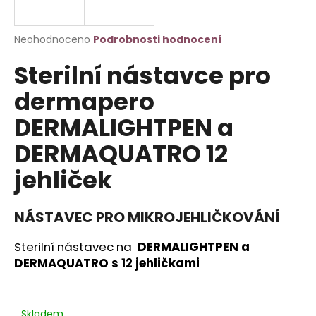
a
j
Průměrné
Neohodnoceno
Podrobnosti hodnocení
í
hodnocení
Sterilní nástavce pro
produktu
t
je
?
dermapero
0,0
z
DERMALIGHTPEN a
5
hvězdiček.
DERMAQUATRO 12
HLEDAT
jehliček
NÁSTAVEC PRO MIKROJEHLIČKOVÁNÍ
D
o
Sterilní nástavec na
DERMALIGHTPEN a
p
DERMAQUATRO s 12 jehličkami
o
r
u
Skladem