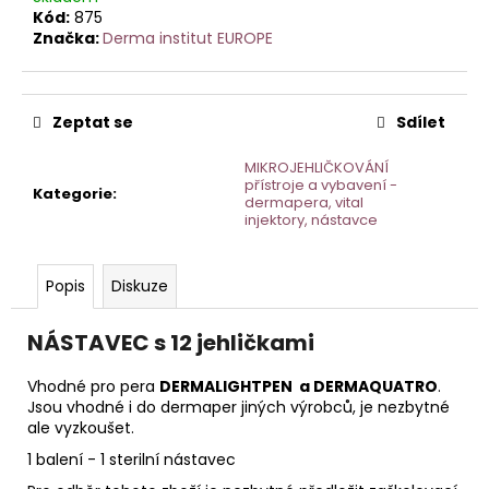
č
Kód:
875
u
Značka:
Derma institut EUROPE
j
e
m
e
Zeptat se
Sdílet
MIKROJEHLIČKOVÁNÍ
přístroje a vybavení -
TONIKUM
Kategorie
:
dermapera, vital
S
injektory, nástavce
HYDRATAČNÍM
KOMPLEXEM
50
ML
Popis
Diskuze
NÁSTAVEC s 12 jehličkami
Vhodné pro pera
DERMALIGHTPEN a DERMAQUATRO
.
Jsou vhodné i do dermaper jiných výrobců, je nezbytné
ale vyzkoušet.
1 balení - 1 sterilní nástavec