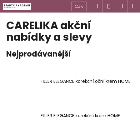
K
Přejít
Hledat
Náku
M
Přihlášen
CZK
na
o
obsah
Zpět
Zpět
košík
š
CARELIKA akční
í
C
nabídky a slevy
k
o
p
Nejprodávanější
o
t
ř
e
FILLER ELEGANCE korekční oční krém HOME
b
u
j
e
FILLER ELEGANCE korekční krém HOME
t
e
n