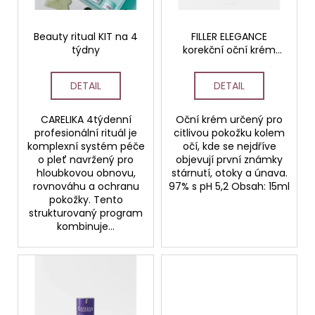
p
č
ů
u
r
j
o
Beauty ritual KIT na 4
FILLER ELEGANCE
e
týdny
korekční oční krém
d
m
HOME
u
e
DETAIL
DETAIL
k
t
CARELIKA 4týdenní
Oční krém určený pro
STERILNÍ
ů
NÁSTAVCE
profesionální rituál je
citlivou pokožku kolem
PRO
komplexní systém péče
očí, kde se nejdříve
DERMAPERO
o pleť navržený pro
objevují první známky
DERMALIGHTPEN
hloubkovou obnovu,
stárnutí, otoky a únava.
A
rovnováhu a ochranu
97% s pH 5,2 Obsah: 15ml
DERMAQUATRO
pokožky. Tento
36
strukturovaný program
JEHLIČEK
kombinuje...