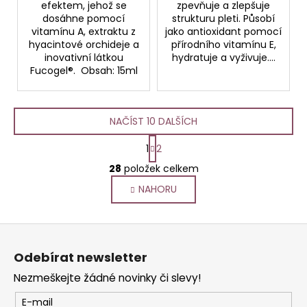
efektem, jehož se
zpevňuje a zlepšuje
dosáhne pomocí
strukturu pleti. Působí
vitamínu A, extraktu z
jako antioxidant pomocí
hyacintové orchideje a
přírodního vitamínu E,
inovativní látkou
hydratuje a vyživuje....
Fucogel®. Obsah: 15ml
NAČÍST 10 DALŠÍCH
S
1
2
t
O
r
28
položek celkem
v
á
NAHORU
l
n
k
á
o
d
Z
v
a
á
á
c
Odebírat newsletter
n
p
í
í
Nezmeškejte žádné novinky či slevy!
p
a
r
t
E-mail