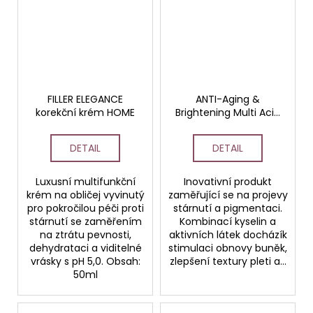
FILLER ELEGANCE
ANTI-Aging &
korekční krém HOME
Brightening Multi Acid
peel - pH 2,25-3,25 20
ml
DETAIL
DETAIL
Luxusní multifunkční
Inovativní produkt
krém na obličej vyvinutý
zaměřující se na projevy
pro pokročilou péči proti
stárnutí a pigmentaci.
stárnutí se zaměřením
Kombinací kyselin a
na ztrátu pevnosti,
aktivních látek docházík
dehydrataci a viditelné
stimulaci obnovy buněk,
vrásky s pH 5,0. Obsah:
zlepšení textury pleti a...
50ml