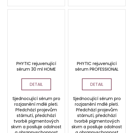
PHYTIC rejuvenující
PHYTIC rejuvenující
sérum 30 ml HOME
sérum PROFESSIONAL
DETAIL
DETAIL
Sjednocující sérum pro
Sjednocující sérum pro
rozjasnění mdlé pleti.
rozjasnění mdlé pleti.
Předchází projevům
Předchází projevům
stárnutí, předchází
stárnutí, předchází
tvorbě pigmentových
tvorbě pigmentových
skvrn a posiluje odolnost
skvrn a posiluje odolnost
a obrannyschopnost
a obrannyschopnost