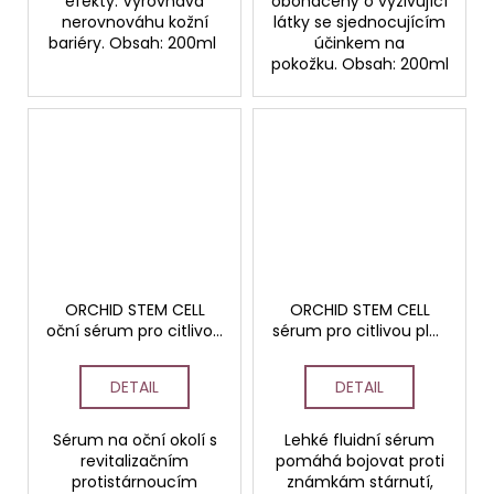
efekty. Vyrovnává
obohacený o vyživující
nerovnováhu kožní
látky se sjednocujícím
bariéry. Obsah: 200ml
účinkem na
pokožku. Obsah: 200ml
ORCHID STEM CELL
ORCHID STEM CELL
oční sérum pro citlivou
sérum pro citlivou pleť
pleť 15ml HOME
30 ml HOME
DETAIL
DETAIL
Sérum na oční okolí s
Lehké fluidní sérum
revitalizačním
pomáhá bojovat proti
protistárnoucím
známkám stárnutí,