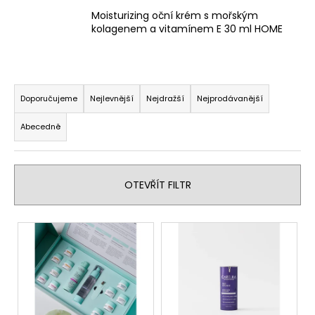
a
Moisturizing oční krém s mořským
kolagenem a vitamínem E 30 ml HOME
j
í
t
Ř
?
a
Doporučujeme
Nejlevnější
Nejdražší
Nejprodávanější
z
Abecedně
e
n
HLEDAT
í
OTEVŘÍT FILTR
p
r
D
V
o
o
ý
d
p
p
u
o
i
k
r
s
t
u