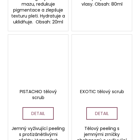
mazu, redukuje
vlasy. Obsah: 80ml
pigmentace a zlepšuje
texturu pleti. Hydratuje a
uklidňuje. Obsah: 20ml
PISTACHIO tělový
EXOTIC tělový scrub
scrub
DETAIL
DETAIL
Jemný vyživující peeling
Tělový peeling s
s protizánětlivými
jemnými zrníčky