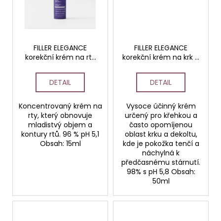
FILLER ELEGANCE
FILLER ELEGANCE
korekční krém na rty
korekční krém na krk a
HOME
dekolt HOME
DETAIL
DETAIL
Koncentrovaný krém na
Vysoce účinný krém
rty, který obnovuje
určený pro křehkou a
mladistvý objem a
často opomíjenou
kontury rtů. 96 % pH 5,1
oblast krku a dekoltu,
Obsah: 15ml
kde je pokožka tenčí a
náchylná k
předčasnému stárnutí.
98% s pH 5,8 Obsah:
50ml