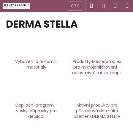
K
Přejít
Hledat
Náku
M
Přihlášen
CZK
na
o
obsah
Zpět
Zpět
košík
š
DERMA STELLA
í
C
k
o
p
o
Vybavení a reklamní
Produkty Mesocomplex
t
materiály
pro mikrojehličkování -
ř
neinvazivní mezoterapii
e
b
u
j
Depilační program -
Aktivní produkty pro
e
vosky, přípravky pro
přístrojová dermální
t
depilaci
ošetření DERMA STELLA
e
n