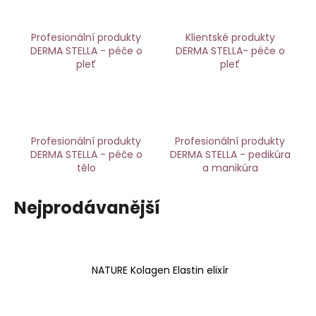
a
j
Profesionální produkty
Klientské produkty
í
DERMA STELLA - péče o
DERMA STELLA- péče o
pleť
pleť
t
?
Profesionální produkty
Profesionální produkty
DERMA STELLA - péče o
DERMA STELLA - pedikúra
HLEDAT
tělo
a manikúra
Nejprodávanější
D
o
p
o
NATURE Kolagen Elastin elixír
r
u