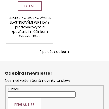
u
DETAIL
k
t
ELIXÍR S KOLAGENOVÝMI A
ů
ELASTINOVÝMI PEPTIDY s
protivráskovým a
zpevňujícím účinkem
Obsah: 30ml
1
položek celkem
O
v
Z
l
á
á
Odebírat newsletter
d
p
a
Nezmeškejte žádné novinky či slevy!
a
c
t
E-mail
í
í
p
r
PŘIHLÁSIT SE
v