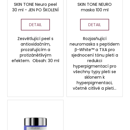
č
o
SKIN TONE Neuro peel
SKIN TONE NEURO
u
30 ml - JEN PO ŠKOLENÍ
maska 100 ml
d
j
e
u
DETAIL
DETAIL
m
k
e
t
Zesvětlující peel s
Rozjasňující
ů
antioxidačním,
neuromaska s peptidem
STERILNÍ
prozařujícím a
β-White™ a TXA pro
NÁSTAVCE
protizánětlivým
sjednocení tónu pleti a
PRO
efektem. Obsah: 30 ml
redukci
DERMAPERO
hyperpigmentací pro
DERMALIGHTPEN
všechny typy pleti se
A
sklonem k
DERMAQUATRO
hyperpigmentaci,
12
včetně citlivé a pleti...
JEHLIČEK