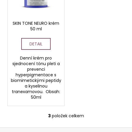
SKIN TONE NEURO krém
50 ml
DETAIL
Denní krém pro
sjednocení tónu pleti a
prevenci
hyperpigmentace s
biomimetickými peptidy
a kyselinou
tranexamovou. Obsah:
50ml
3
položek celkem
O
v
Z
l