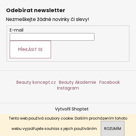
á
á
Odebírat newsletter
d
p
a
Nezmeškejte žádné novinky či slevy!
a
c
t
E-mail
í
í
p
r
PŘIHLÁSIT SE
v
k
y
v
ý
Beauty koncept.cz
Beauty Akademie
Facebook
p
Instagram
i
s
u
Vytvořil Shoptet
Copyright 2026
DERMABEAUTY
. Všechna práva
Tento web používá soubory cookie. Dalším procházením tohoto
vyhrazena.
webu vyjadřujete souhlas s jejich používáním.
ROZUMÍM