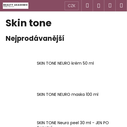
K
Přejít
Hledat
Náku
M
Přihlášen
CZK
na
o
obsah
Zpět
Zpět
košík
š
Skin tone
í
C
k
Nejprodávanější
o
p
o
t
SKIN TONE NEURO krém 50 ml
ř
e
b
u
SKIN TONE NEURO maska 100 ml
j
e
t
e
SKIN TONE Neuro peel 30 ml - JEN PO
n