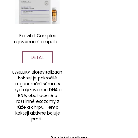
Exovital Complex
rejuvenační ampule 5
x 5 ml
DETAIL
CARELIKA Biorevitalizační
koktejl je pokročilé
regenerační sérum s
hydrolyzovanou DNA a
RNA, obohacené o
rostlinné exozomy z
růže a chrpy. Tento
koktejl aktivně bojuje
proti...