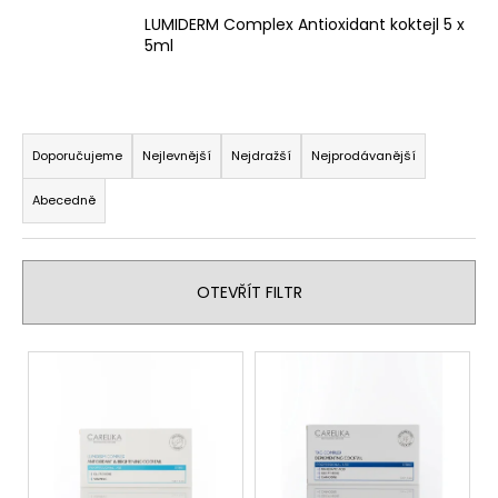
a
LUMIDERM Complex Antioxidant koktejl 5 x
5ml
j
í
t
Ř
?
a
Doporučujeme
Nejlevnější
Nejdražší
Nejprodávanější
z
Abecedně
e
n
HLEDAT
í
OTEVŘÍT FILTR
p
r
D
V
o
o
ý
d
p
p
u
o
i
k
r
s
t
u