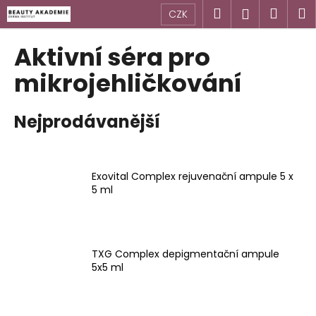
K
Přejít
Hledat
Náku
M
Přihlášen
CZK
na
o
obsah
Zpět
Zpět
košík
š
Aktivní séra pro
í
C
mikrojehličkování
k
o
p
Nejprodávanější
o
t
ř
Exovital Complex rejuvenační ampule 5 x
e
5 ml
b
u
j
TXG Complex depigmentační ampule
e
5x5 ml
t
e
n