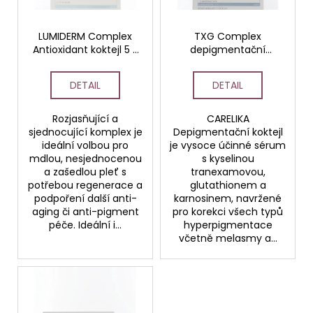
p
č
ů
u
r
j
o
LUMIDERM Complex
TXG Complex
e
Antioxidant koktejl 5 x
depigmentační
d
m
5ml
ampule 5x5 ml
u
e
DETAIL
DETAIL
k
t
Rozjasňující a
CARELIKA
STERILNÍ
ů
NÁSTAVCE
sjednocující komplex je
Depigmentační koktejl
PRO
ideální volbou pro
je vysoce účinné sérum
DERMAPERO
mdlou, nesjednocenou
s kyselinou
DERMALIGHT
a zašedlou pleť s
tranexamovou,
A
potřebou regenerace a
glutathionem a
DERMAQUATRO
podpoření další anti-
karnosinem, navržené
NANO
aging či anti-pigment
pro korekci všech typů
NÁSTAVCE/BBGLOW
péče. Ideální i...
hyperpigmentace
včetně melasmy a...