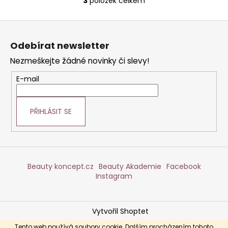
3
položek celkem
O
v
Z
l
á
á
Odebírat newsletter
d
p
a
Nezmeškejte žádné novinky či slevy!
a
c
t
E-mail
í
í
p
r
PŘIHLÁSIT SE
v
k
y
v
ý
Beauty koncept.cz
Beauty Akademie
Facebook
p
Instagram
i
s
u
Vytvořil Shoptet
Copyright 2026
DERMABEAUTY
. Všechna práva
Tento web používá soubory cookie. Dalším procházením tohoto