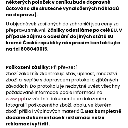
č
některých položek v ceníku bude dopravné
u
účtováno dle skutečně vynaložených nákladů
j
na dopravu).
e
U objednávek zasílaných do zahraničí jsou ceny za
m
přepravu smluvní.
Zásilky odesíláme po celé EU. V
e
případě zájmu o odeslání do jiných států EU
kromě České republiky nás prosím kontaktujte
na tel 608040015.
ČISTÍCÍ
MLÉKO
S
EXTRAKTEM
Poškození zásilky:
Při převzetí
Z
BAVLNY
zboží zákazník zkontroluje stav, úplnost, množství
50
zboží a sepíše s dopravcem protokol o zjištěných
ML
závadách. Do protokolu je nezbytné uvést všechny
požadované informace podle informací na
www.ppl
.cz včetně dokumentace doložením
fotografií poškozeného zboží, obalu, ve kterém
zboží přišlo i výplňových materiálů.
Bez kompletně
dodané dokumentace k reklamaci nelze
reklamaci vyřídit.