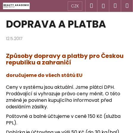
K
Přejít
Hledat
Náku
M
Přihlášen
CZK
na
o
obsah
Zpět
Zpět
košík
š
DOPRAVA A PLATBA
í
C
k
o
12.5.2017
p
o
Způsoby dopravy a platby pro Českou
republiku a zahraničí
t
ř
doručujeme do všech států EU
e
b
Ceny v systému jsou aktuální. Jsme plátci DPH.
u
Prodávající si vyhrazuje právo ceny měnit. O této
změně je povinen kupujícího informovat před
j
odesláním zásilky.
e
t
Poštovně a balné účtujeme v ceně 150 Kč (služba
PPL).
e
n
Dobírka je účtována ve výši 50 Kč (do 30 kg/bal)