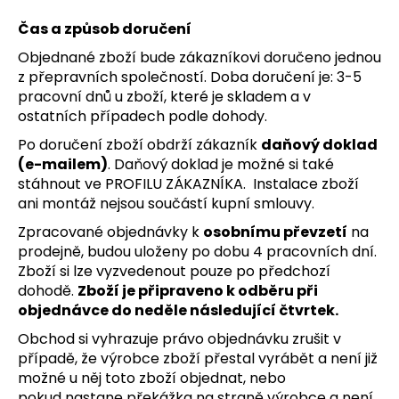
Čas a způsob doručení
Objednané zboží bude zákazníkovi doručeno jednou
z přepravních společností. Doba doručení je: 3-5
pracovní dnů u zboží, které je skladem a v
ostatních případech podle dohody.
Po doručení zboží obdrží zákazník
daňový doklad
(e-mailem)
. Daňový doklad je možné si také
stáhnout ve PROFILU ZÁKAZNÍKA. Instalace zboží
ani montáž nejsou součástí kupní smlouvy.
Zpracované objednávky k
osobnímu převzetí
na
prodejně, budou uloženy po dobu 4 pracovních dní.
Zboží si lze vyzvedenout pouze po předchozí
dohodě.
Zboží je připraveno k odběru při
objednávce do neděle následující čtvrtek.
Obchod si vyhrazuje právo objednávku zrušit v
případě, že výrobce zboží přestal vyrábět a není již
možné u něj toto zboží objednat, nebo
pokud nastane překážka na straně výrobce a není