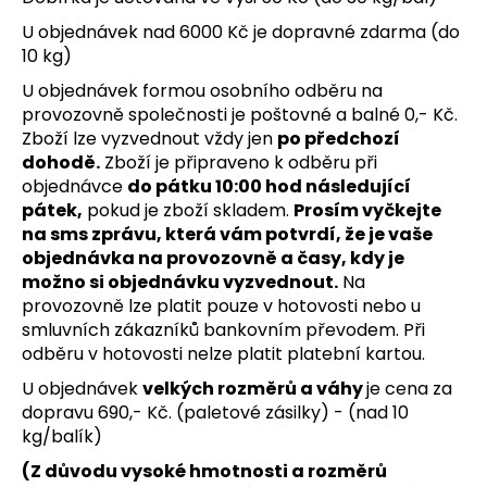
a
U objednávek nad 6000 Kč je dopravné zdarma (do
j
10 kg)
í
U objednávek formou osobního odběru na
t
provozovně společnosti je poštovné a balné 0,- Kč.
?
Zboží lze vyzvednout vždy jen
po předchozí
dohodě.
Zboží je připraveno k odběru při
objednávce
do pátku 10:00 hod následující
pátek,
pokud je zboží skladem.
Prosím vyčkejte
na sms zprávu, která vám potvrdí, že je vaše
HLEDAT
objednávka na provozovně a časy, kdy je
možno si objednávku vyzvednout.
Na
provozovně lze platit pouze v hotovosti nebo u
smluvních zákazníků bankovním převodem. Při
D
odběru v hotovosti nelze platit platební kartou.
o
U objednávek
velkých rozměrů a váhy
je cena za
p
dopravu 690,- Kč. (paletové zásilky) - (nad 10
o
kg/balík)
r
u
(Z důvodu vysoké hmotnosti a rozměrů