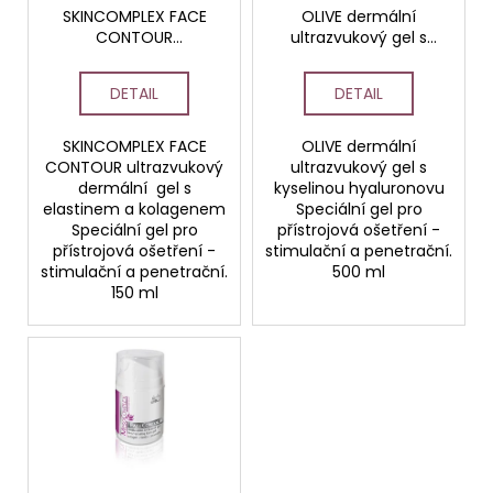
č
o
SKINCOMPLEX FACE
OLIVE dermální
u
CONTOUR
ultrazvukový gel s
d
j
ultrazvukový dermální
kyselinou
e
u
gel s elastinem a
hyaluronovou
DETAIL
DETAIL
m
kolagenem
k
e
t
SKINCOMPLEX FACE
OLIVE dermální
ů
CONTOUR ultrazvukový
ultrazvukový gel s
ORCHID
dermální gel s
kyselinou hyaluronovu
STEM
elastinem a kolagenem
Speciální gel pro
CELL
Speciální gel pro
přístrojová ošetření -
KRÉM
přístrojová ošetření -
stimulační a penetrační.
PRO
stimulační a penetrační.
500 ml
CITLIVOU
150 ml
PLEŤ
50ML
HOME