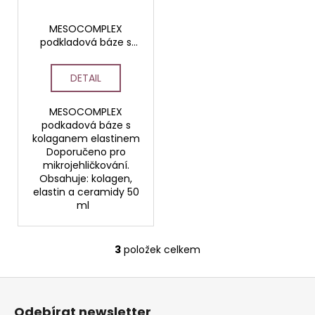
MESOCOMPLEX
podkladová báze s
kolagenem a
elastinem
DETAIL
MESOCOMPLEX
podkadová báze s
kolaganem elastinem
Doporučeno pro
mikrojehličkování.
Obsahuje: kolagen,
elastin a ceramidy 50
ml
3
položek celkem
O
v
Z
l
á
á
Odebírat newsletter