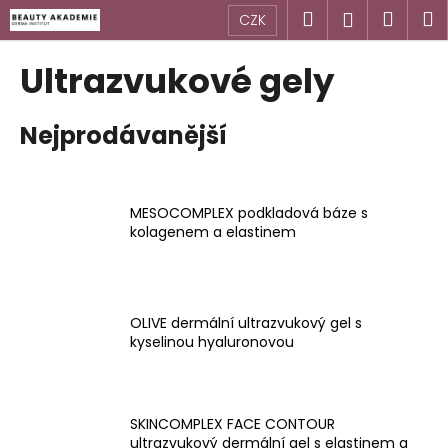
K
Přejít
Hledat
Náku
M
Přihlášen
CZK
na
o
obsah
Zpět
Zpět
košík
š
Ultrazvukové gely
í
C
k
Nejprodávanější
o
p
o
t
MESOCOMPLEX podkladová báze s
kolagenem a elastinem
ř
e
b
u
OLIVE dermální ultrazvukový gel s
j
kyselinou hyaluronovou
e
t
e
SKINCOMPLEX FACE CONTOUR
n
ultrazvukový dermální gel s elastinem a