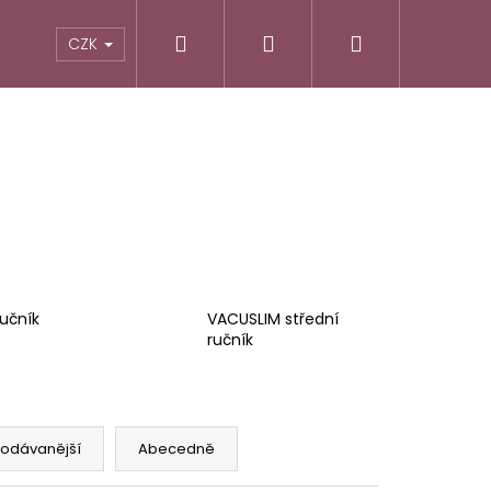
Hledat
Přihlášení
Nákupní
CZK
košík
učník
VACUSLIM střední
ručník
Následující
rodávanější
Abecedně