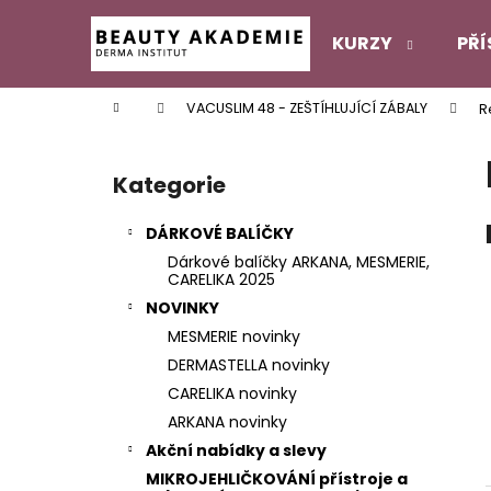
K
Přejít
na
o
KURZY
PŘÍ
obsah
Zpět
Zpět
š
do
do
í
Domů
VACUSLIM 48 - ZEŠTÍHLUJÍCÍ ZÁBALY
R
k
obchodu
obchodu
P
o
Kategorie
Přeskočit
s
kategorie
t
DÁRKOVÉ BALÍČKY
r
Dárkové balíčky ARKANA, MESMERIE,
a
CARELIKA 2025
n
NOVINKY
n
MESMERIE novinky
í
DERMASTELLA novinky
p
CARELIKA novinky
a
ARKANA novinky
n
Akční nabídky a slevy
e
MIKROJEHLIČKOVÁNÍ přístroje a