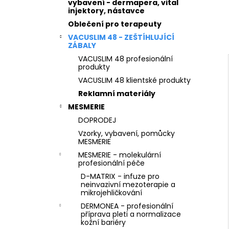
STERILNÍ NÁSTAVCE PRO DERMAPERO
vybavení - dermapera, vital
l
DERMALIGHTPEN A DERMAQUATRO 36
injektory, nástavce
JEHLIČEK
Oblečení pro terapeuty
VACUSLIM 48 - ZEŠTÍHLUJÍCÍ
ZÁBALY
VACUSLIM 48 profesionální
produkty
VACUSLIM 48 klientské produkty
Reklamní materiály
MESMERIE
DOPRODEJ
Vzorky, vybavení, pomůcky
MESMERIE
MESMERIE - molekulární
profesionální péče
D-MATRIX - infuze pro
neinvazivní mezoterapie a
mikrojehličkování
DERMONEA - profesionální
příprava pleti a normalizace
kožní bariéry