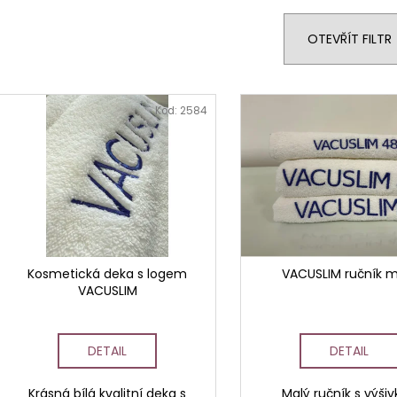
STERILNÍ NÁSTAVCE PRO DERMAPERO
STERILNÍ NÁST
e
DERMALIGHTPEN A DERMAQUATRO 12
DERMALIGHT A
n
JEHLIČEK
NÁSTAVCE/BB
OTEVŘÍT FILTR
í
p
V
r
ý
Kód:
2584
o
p
d
i
u
s
k
p
t
r
ů
o
d
Kosmetická deka s logem
VACUSLIM ručník m
VACUSLIM
u
k
t
DETAIL
DETAIL
ů
Krásná bílá kvalitní deka s
Malý ručník s výši