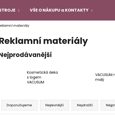
STROJE
VŠE O NÁKUPU a KONTAKTY
eklamní materiály
Co potřebujete najít?
Reklamní materiály
HLEDAT
Nejprodávanější
Doporučujeme
Kosmetická deka
VACUSLIM r
s logem
malý
VACUSLIM
Ř
a
Doporučujeme
Nejlevnější
Nejdražší
Nejp
z