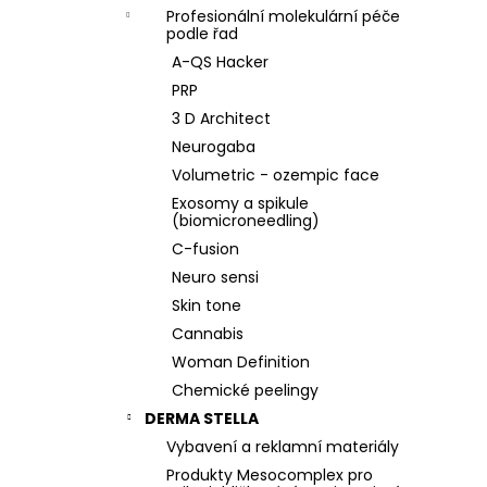
Profesionální molekulární péče
podle řad
A-QS Hacker
PRP
3 D Architect
Neurogaba
Volumetric - ozempic face
Exosomy a spikule
(biomicroneedling)
C-fusion
Neuro sensi
Skin tone
Cannabis
Woman Definition
Chemické peelingy
DERMA STELLA
Vybavení a reklamní materiály
Produkty Mesocomplex pro