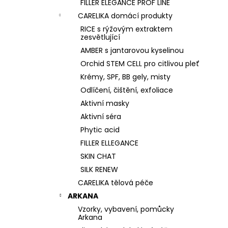
FILLER ELEGANCE PROF LINE
CARELIKA domácí produkty
RICE s rýžovým extraktem
zesvětlující
AMBER s jantarovou kyselinou
Orchid STEM CELL pro citlivou pleť
Krémy, SPF, BB gely, misty
Odlíčení, čištění, exfoliace
Aktivní masky
Aktivní séra
Phytic acid
FILLER ELLEGANCE
SKIN CHAT
SILK RENEW
CARELIKA tělová péče
ARKANA
Vzorky, vybavení, pomůcky
Arkana