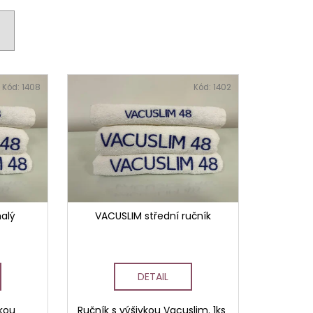
AVCE PRO DERMAPERO
 DERMAQUATRO NANO
GLOW
Kód:
1408
Kód:
1402
alý
VACUSLIM střední ručník
DETAIL
vkou
Ručník s výšivkou Vacuslim. 1ks