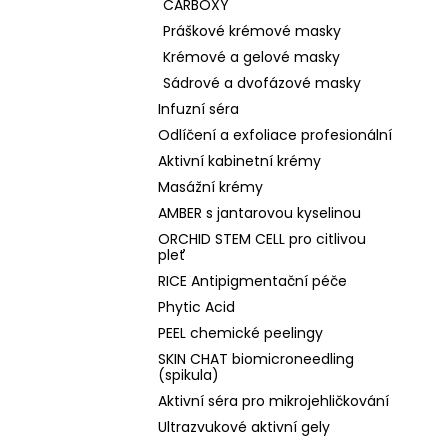
CARBOXY
Práškové krémové masky
Krémové a gelové masky
Sádrové a dvofázové masky
Infuzní séra
Odlíčení a exfoliace profesionální
Aktivní kabinetní krémy
Masážní krémy
AMBER s jantarovou kyselinou
ORCHID STEM CELL pro citlivou
pleť
RICE Antipigmentační péče
Phytic Acid
PEEL chemické peelingy
SKIN CHAT biomicroneedling
(spikula)
Aktivní séra pro mikrojehličkování
Ultrazvukové aktivní gely