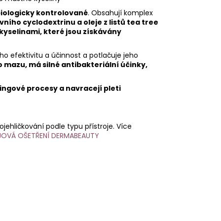
iologicky kontrolované
. Obsahují komplex
ního cyclodextrinu a oleje z listů tea tree
selinami, které jsou získávány
jeho efektivitu a účinnost a potlačuje jeho
mazu, má silné antibakteriální účinky,
ingové procesy a navracejí pleti
jehličkování podle typu přístroje. Více
JOVÁ OŠETŘENÍ DERMABEAUTY