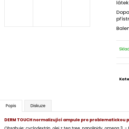
STERILNÍ NÁSTAVCE PRO DERMAPERO
STERILNÍ NÁST
látek
DERMALIGHTPEN A DERMAQUATRO 12
DERMALIGHT A
JEHLIČEK
NÁSTAVCE/BB
Dopor
příst
Balen
Skl
Kate
Popis
Diskuze
DERM TOUCH normalizující ampule pro problematickou p
Obsahuje: cyclodextrin, olej z tea tree, nanolipidy, omega 3, -