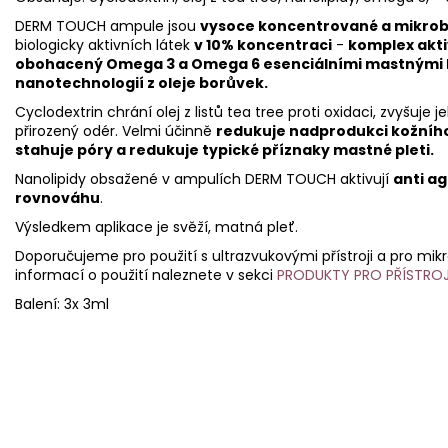
DERM TOUCH ampule jsou
vysoce koncentrované a mikrob
biologicky aktivních látek
v 10% koncentraci
-
komplex aktiv
obohacený Omega 3 a Omega 6 esenciálními mastnými ky
nanotechnologií z oleje borůvek.
Cyclodextrin chrání olej z listů tea tree proti oxidaci, zvyšuje 
přirozený odér. Velmi účinně
redukuje nadprodukci kožního 
stahuje póry a redukuje typické příznaky mastné pleti.
Nanolipidy obsažené v ampulích DERM TOUCH aktivují
anti ag
rovnováhu
.
Výsledkem aplikace je svěží, matná pleť.
Doporučujeme pro použití s ultrazvukovými přístroji a pro mikro
informací o použití naleznete v sekci
PRODUKTY PRO PŘÍSTRO
Balení: 3x 3ml