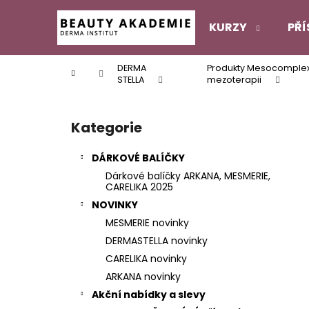
K
Přejít
na
o
KURZY
PŘÍ
obsah
Zpět
Zpět
š
do
do
í
DERMA
Produkty Mesocomplex 
Domů
k
obchodu
obchodu
STELLA
mezoterapii
P
o
Kategorie
Přeskočit
s
kategorie
t
DÁRKOVÉ BALÍČKY
r
Dárkové balíčky ARKANA, MESMERIE,
a
CARELIKA 2025
n
NOVINKY
n
MESMERIE novinky
í
DERMASTELLA novinky
p
CARELIKA novinky
a
ARKANA novinky
n
Akční nabídky a slevy