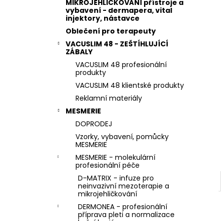
e
STERILNÍ NÁSTAVCE PRO DERMAPERO
MIKROJEHLIČKOVÁNÍ přístroje a
DERMALIGHTPEN A DERMAQUATRO 36
vybavení - dermapera, vital
l
injektory, nástavce
JEHLIČEK
Oblečení pro terapeuty
VACUSLIM 48 - ZEŠTÍHLUJÍCÍ
ZÁBALY
VACUSLIM 48 profesionální
produkty
VACUSLIM 48 klientské produkty
Reklamní materiály
MESMERIE
DOPRODEJ
Vzorky, vybavení, pomůcky
MESMERIE
MESMERIE - molekulární
profesionální péče
D-MATRIX - infuze pro
neinvazivní mezoterapie a
mikrojehličkování
DERMONEA - profesionální
příprava pleti a normalizace