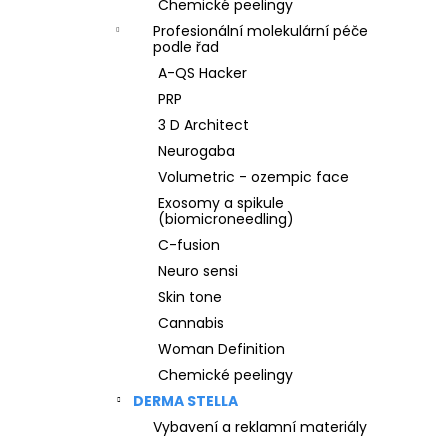
Chemické peelingy
Profesionální molekulární péče
podle řad
A-QS Hacker
PRP
3 D Architect
Neurogaba
Volumetric - ozempic face
Exosomy a spikule
(biomicroneedling)
C-fusion
Neuro sensi
Skin tone
Cannabis
Woman Definition
Chemické peelingy
DERMA STELLA
Vybavení a reklamní materiály