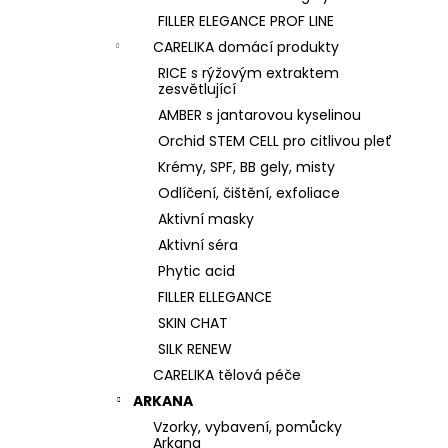
FILLER ELEGANCE PROF LINE
CARELIKA domácí produkty
RICE s rýžovým extraktem
zesvětlující
AMBER s jantarovou kyselinou
Orchid STEM CELL pro citlivou pleť
Krémy, SPF, BB gely, misty
Odlíčení, čištění, exfoliace
Aktivní masky
Aktivní séra
Phytic acid
FILLER ELLEGANCE
SKIN CHAT
SILK RENEW
CARELIKA tělová péče
ARKANA
Vzorky, vybavení, pomůcky
Arkana