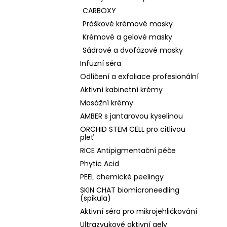
CARBOXY
Práškové krémové masky
Krémové a gelové masky
Sádrové a dvofázové masky
Infuzní séra
Odlíčení a exfoliace profesionální
Aktivní kabinetní krémy
Masážní krémy
AMBER s jantarovou kyselinou
ORCHID STEM CELL pro citlivou
pleť
RICE Antipigmentační péče
Phytic Acid
PEEL chemické peelingy
SKIN CHAT biomicroneedling
(spikula)
Aktivní séra pro mikrojehličkování
Ultrazvukové aktivní gely