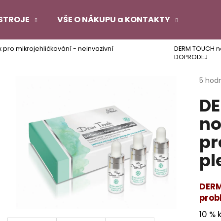
STROJE
VŠE O NÁKUPU a KONTAKTY
pro mikrojehličkování - neinvazivní
DERM TOUCH no
Co potřebujete najít?
DOPRODEJ
Průmě
5 hod
hodno
HLEDAT
D
produ
je
no
4,6
z
Doporučujeme
pr
5
hvězdi
pl
DERM
prob
10 % 