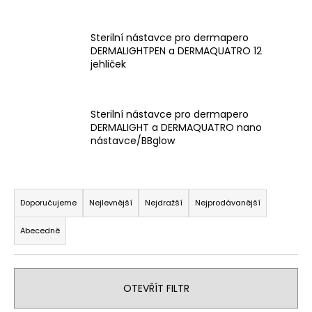
a
j
Sterilní nástavce pro dermapero
í
DERMALIGHTPEN a DERMAQUATRO 12
jehliček
t
?
Sterilní nástavce pro dermapero
DERMALIGHT a DERMAQUATRO nano
nástavce/BBglow
HLEDAT
Ř
a
Doporučujeme
Nejlevnější
Nejdražší
Nejprodávanější
z
D
Abecedně
o
e
p
n
o
í
r
OTEVŘÍT FILTR
p
u