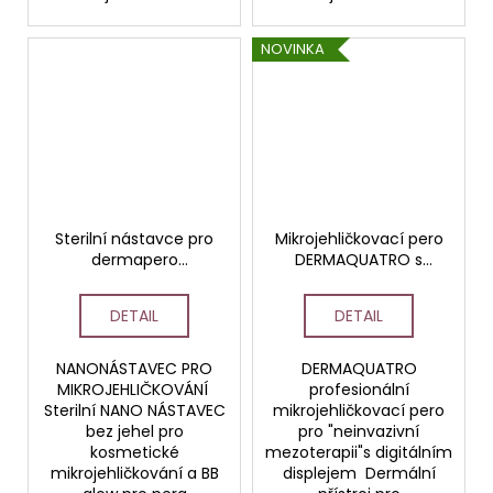
NOVINKA
Sterilní nástavce pro
Mikrojehličkovací pero
dermapero
DERMAQUATRO s
DERMALIGHT a
digitálním displejem
DERMAQUATRO nano
DETAIL
DETAIL
nástavce/BBglow
NANONÁSTAVEC PRO
DERMAQUATRO
MIKROJEHLIČKOVÁNÍ
profesionální
Sterilní NANO NÁSTAVEC
mikrojehličkovací pero
bez jehel pro
pro "neinvazivní
kosmetické
mezoterapii"s digitálním
mikrojehličkování a BB
displejem Dermální