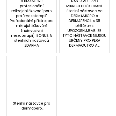
DERMAMICRO
NÁSTAVEC PRO
profesionální
MIKROJEHLIČKOVÁNÍ
mikrojehličkovací pero
Sterilní nástavec na
pro "mezoterapii"
DERMAMICRO a
Profesionální přístroj pro
DERMAPENCIL s 36
mikrojehličkování
jehlličkami.
(neinvazivní
UPOZORŇUJEME, ŽE
mezoterapii). BONUS: 5
TYTO NÁSTAVCE NEJSOU
sterilních nástavců
URČENY PRO PERA
ZDARMA
DERMAQUTRO A...
Sterilní nástavce pro
dermapero
DERMAMICRO a