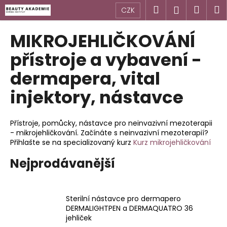
K
Přejít
Hledat
Náku
M
Přihlášen
CZK
na
o
obsah
Zpět
Zpět
košík
š
MIKROJEHLIČKOVÁNÍ
í
C
přístroje a vybavení -
k
o
dermapera, vital
p
injektory, nástavce
o
t
ř
Přístroje, pomůcky, nástavce pro neinvazivní mezoterapii
e
- mikrojehličkování. Začínáte s neinvazivní mezoterapií?
Přihlašte se na specializovaný kurz
Kurz mikrojehličkování
b
u
Nejprodávanější
j
e
t
Sterilní nástavce pro dermapero
DERMALIGHTPEN a DERMAQUATRO 36
e
jehliček
n