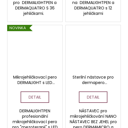
pro DERMALIGHTPEN a
na DERMALIGHTPEN a
DERMAQUATRO S 36
DERMAQUATRO s 12
jehličkami.
jehličkami
NOVINKA
Mikrojehličkovací pero
Sterilní nástavce pro
DERMALIGHT s LED
dermapero
světlem
DERMAPENCIL a
DERMAMICRO
DETAIL
DETAIL
nanonástavce a BB
glow
DERMALIGHTPEN
NÁSTAVEC pro
profesionální
mikrojehličkování NANO
mikrojehličkovací pero
NÁSTAVEC BEZ JEHEL pro
pro "mezoterapii" s LED
pero DERMAMICRO a