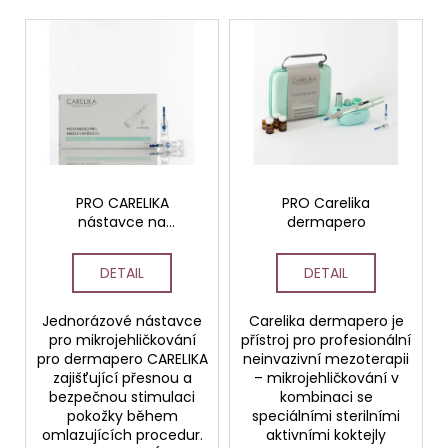
r
č
V
u
o
j
ý
d
e
p
u
m
i
k
e
s
t
p
ů
GENTLE
r
DEEP
o
PRO CARELIKA
PRO Carelika
VYROVNÁVACÍ
TONIK
nástavce na
dermapero
d
PRO
dermapero 36 jehliček
u
NORMÁLNÍ,
(balení po 10 kusech)
SUCHOU
DETAIL
DETAIL
k
A
t
CITLIVOU
Jednorázové nástavce
Carelika dermapero je
PLEŤ
ů
pro mikrojehličkování
přístroj pro profesionální
HOME
pro dermapero CARELIKA
neinvazivní mezoterapii
zajišťující přesnou a
– mikrojehličkování v
bezpečnou stimulaci
kombinaci se
pokožky během
speciálními sterilními
omlazujících procedur.
aktivními koktejly