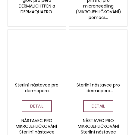
glow pro pera
přístroj pro
DERMALIGHTPEN a
microneedling
DERMAQUATRO.
(MIKROJEHLIČKOVÁNÍ)
pomocí...
Sterilní nástavce pro
Sterilní nástavce pro
dermapero
dermapero
DERMALIGHTPEN a
DERMALIGHTPEN a
DERMAQUATRO 36
DERMAQUATRO 12
DETAIL
DETAIL
jehliček
jehliček
NÁSTAVEC PRO
NÁSTAVEC PRO
MIKROJEHLIČKOVÁNÍ
MIKROJEHLIČKOVÁNÍ
Sterilní nástavce
Sterilní nástavec