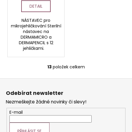
DERMAPENCIL 12
DETAIL
jehliček
NÁSTAVEC pro
mikrojehličkování Sterilní
nástavec na
DERMAMICRO a
DERMAPENCIL s 12
jehličkami.
13
položek celkem
O
v
Z
l
á
á
Odebírat newsletter
d
p
a
Nezmeškejte žádné novinky či slevy!
a
c
t
E-mail
í
í
p
r
PŘIHLÁSIT SE