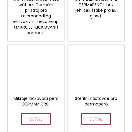
světlem Dermální
DERMAPENCIL bez
přístroj pro
jehliček (také pro BB
microneedling
glow).
neinvazivní mezoterapii
(MIKROJEHLIČKOVÁNÍ)
pomocí...
Mikrojehličkovací pero
Sterilní nástavce pro
DERMAMICRO
dermapero
DERMAMICRO a
DERMAPENCIL 36
DETAIL
DETAIL
jehlliček