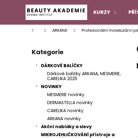
K
Přejít
na
o
KURZY
PŘÍ
obsah
Zpět
Zpět
š
do
do
í
Domů
ARKANA
Profesionální molekulární p
k
obchodu
obchodu
P
o
Kategorie
Přeskočit
s
kategorie
t
DÁRKOVÉ BALÍČKY
r
Dárkové balíčky ARKANA, MESMERIE,
a
CARELIKA 2025
n
NOVINKY
n
MESMERIE novinky
í
DERMASTELLA novinky
p
CARELIKA novinky
a
ARKANA novinky
n
Akční nabídky a slevy
e
MIKROJEHLIČKOVÁNÍ přístroje a