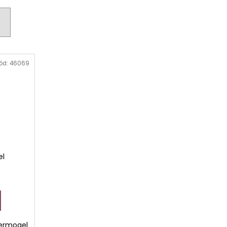
AVCE PRO DERMAPERO
 DERMAQUATRO NANO
GLOW
ód:
46069
el
dermogel