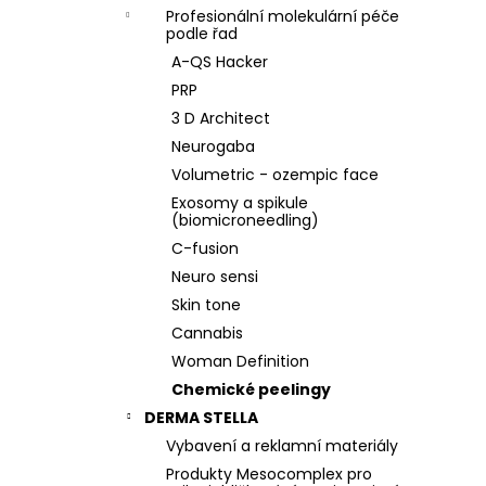
Profesionální molekulární péče
podle řad
A-QS Hacker
PRP
3 D Architect
Neurogaba
Volumetric - ozempic face
Exosomy a spikule
(biomicroneedling)
C-fusion
Neuro sensi
Skin tone
Cannabis
Woman Definition
Chemické peelingy
DERMA STELLA
Vybavení a reklamní materiály
Produkty Mesocomplex pro