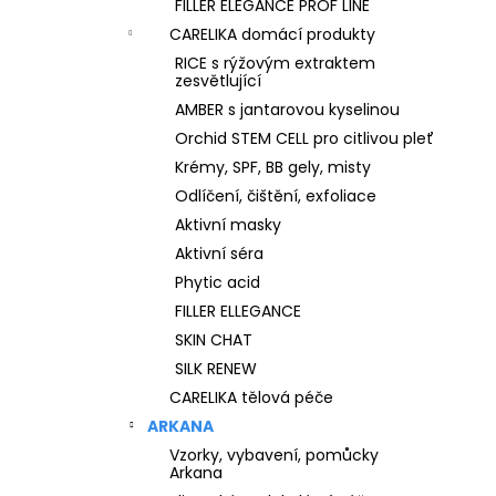
FILLER ELEGANCE PROF LINE
CARELIKA domácí produkty
RICE s rýžovým extraktem
zesvětlující
AMBER s jantarovou kyselinou
Orchid STEM CELL pro citlivou pleť
Krémy, SPF, BB gely, misty
Odlíčení, čištění, exfoliace
Aktivní masky
Aktivní séra
Phytic acid
FILLER ELLEGANCE
SKIN CHAT
SILK RENEW
CARELIKA tělová péče
ARKANA
Vzorky, vybavení, pomůcky
Arkana