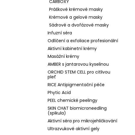
CARBOXY
Práškové krémové masky
Krémové a gelové masky
Sádrové a dvofázové masky
Infuzní séra
Odlíčení a exfoliace profesionální
Aktivní kabinetní krémy
Masážní krémy
AMBER s jantarovou kyselinou
ORCHID STEM CELL pro citlivou
pleť
RICE Antipigmentační péče
Phytic Acid
PEEL chemické peelingy
SKIN CHAT biomicroneedling
(spikula)
Aktivní séra pro mikrojehličkování
Ultrazvukové aktivní gely