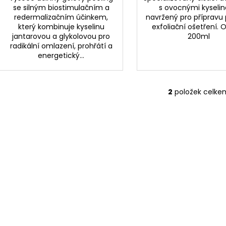
se silným biostimulačním a
s ovocnými kyseli
redermalizačním účinkem,
navržený pro přípravu 
který kombinuje kyselinu
exfoliační ošetření. 
jantarovou a glykolovou pro
200ml
radikální omlazení, prohřátí a
energetický...
2
položek celke
O
v
l
á
d
a
c
í
p
r
v
k