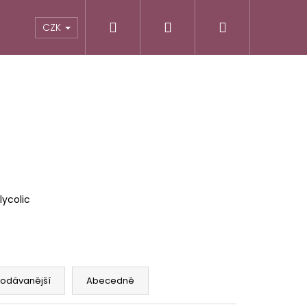
Hledat
Přihlášení
Nákupní
CZK
košík
ycolic
Následující
rodávanější
Abecedně