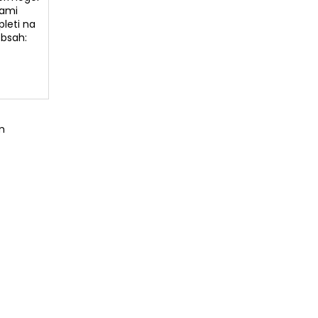
nami
pleti na
Obsah:
m