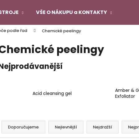
STROJE
VŠE O NÁKUPU a KONTAKTY
éče podle řad
Chemické peelingy
Co potřebujete najít?
Chemické peelingy
HLEDAT
Nejprodávanější
Doporučujeme
Amber & Gl
Acid cleansing gel
Exfoliator
Ř
a
Doporučujeme
Nejlevnější
Nejdražší
Nejp
z