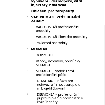
STERILNÍ NÁSTAVCE PRO DERMAPERO
vybavení - dermapera, vital
l
DERMALIGHTPEN A DERMAQUATRO 36
injektory, nástavce
JEHLIČEK
Oblečení pro terapeuty
VACUSLIM 48 - ZEŠTÍHLUJÍCÍ
ZÁBALY
VACUSLIM 48 profesionální
produkty
VACUSLIM 48 klientské produkty
Reklamní materiály
MESMERIE
DOPRODEJ
Vzorky, vybavení, pomůcky
MESMERIE
MESMERIE - molekulární
profesionální péče
D-MATRIX - infuze pro
neinvazivní mezoterapie a
mikrojehličkování
DERMONEA - profesionální
příprava pleti a normalizace
kožní bariéry