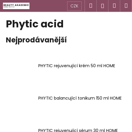
K
Přejít
Hledat
Náku
M
Přihlášen
CZK
na
o
obsah
Zpět
Zpět
košík
š
Phytic acid
í
C
k
Nejprodávanější
o
p
o
t
PHYTIC rejuvenující krém 50 ml HOME
ř
e
b
u
PHYTIC balancující tonikum 150 ml HOME
j
e
t
e
n
PHYTIC rejuvenující sérum 30 ml HOME