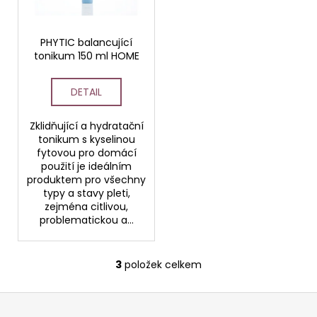
PHYTIC balancující
tonikum 150 ml HOME
DETAIL
Zklidňující a hydratační
tonikum s kyselinou
fytovou pro domácí
použití je ideálním
produktem pro všechny
typy a stavy pleti,
zejména citlivou,
problematickou a...
3
položek celkem
O
v
Z
l