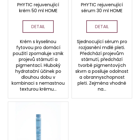
č
o
PHYTIC rejuvenující
PHYTIC rejuvenující
u
krém 50 ml HOME
sérum 30 ml HOME
d
j
e
u
DETAIL
DETAIL
m
k
e
t
Krém s kyselinou
Sjednocující sérum pro
ů
fytovou pro domácí
rozjasnění mdlé pleti.
TONIKUM
použití zpomaluje vznik
Předchází projevům
S
projevů stárnutí a
stárnutí, předchází
HYDRATAČNÍM
pigmentací. Hluboký
tvorbě pigmentových
KOMPLEXEM
hydratační účinek po
skvrn a posiluje odolnost
200
dlouhou dobu v
a obrannyschopnost
ML
kombinaci s nemastnou
pleti. Zejména vhodné
texturou krému...
na...