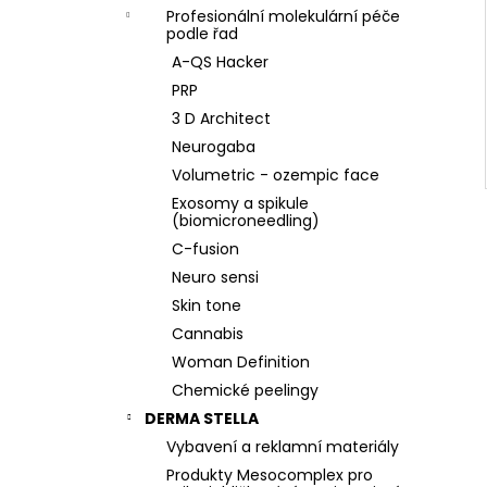
Profesionální molekulární péče
podle řad
A-QS Hacker
PRP
3 D Architect
Neurogaba
Volumetric - ozempic face
Exosomy a spikule
(biomicroneedling)
C-fusion
Neuro sensi
Skin tone
Cannabis
Woman Definition
Chemické peelingy
DERMA STELLA
Vybavení a reklamní materiály
Produkty Mesocomplex pro