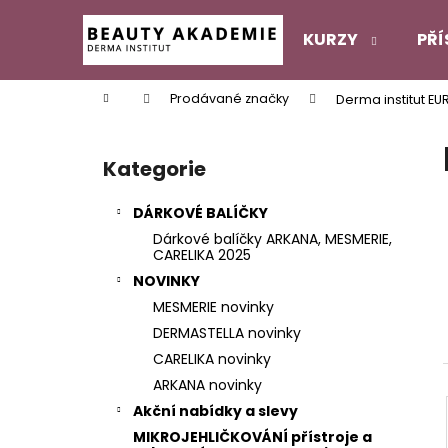
K
Přejít
na
o
KURZY
PŘÍ
obsah
Zpět
Zpět
š
do
do
í
Domů
Prodávané značky
Derma institut EU
k
obchodu
obchodu
P
o
Kategorie
Přeskočit
s
kategorie
t
DÁRKOVÉ BALÍČKY
r
Dárkové balíčky ARKANA, MESMERIE,
a
CARELIKA 2025
n
NOVINKY
n
MESMERIE novinky
í
DERMASTELLA novinky
p
CARELIKA novinky
a
ARKANA novinky
n
Akční nabídky a slevy
e
MIKROJEHLIČKOVÁNÍ přístroje a