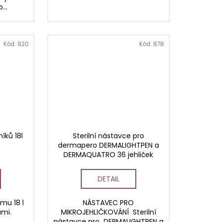
...
Kód:
920
Kód:
878
íků 18l
Sterilní nástavce pro
dermapero DERMALIGHTPEN a
DERMAQUATRO 36 jehliček
DETAIL
mu 18 l
NÁSTAVEC PRO
ami.
MIKROJEHLIČKOVÁNÍ Sterilní
nástavce pro DERMALIGHTPEN a