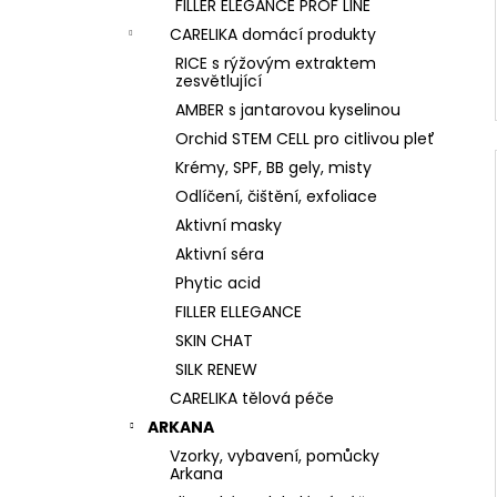
FILLER ELEGANCE PROF LINE
CARELIKA domácí produkty
RICE s rýžovým extraktem
zesvětlující
AMBER s jantarovou kyselinou
Orchid STEM CELL pro citlivou pleť
Krémy, SPF, BB gely, misty
Odlíčení, čištění, exfoliace
Aktivní masky
Aktivní séra
Phytic acid
FILLER ELLEGANCE
SKIN CHAT
SILK RENEW
CARELIKA tělová péče
ARKANA
Vzorky, vybavení, pomůcky
Arkana