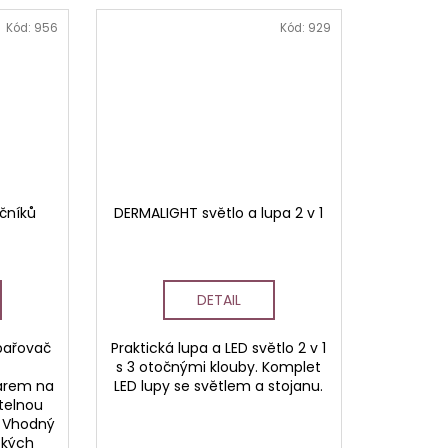
Kód:
956
Kód:
929
čníků
DERMALIGHT světlo a lupa 2 v 1
DETAIL
pařovač
Praktická lupa a LED světlo 2 v 1
s 3 otočnými klouby. Komplet
árem na
LED lupy se světlem a stojanu.
telnou
. Vhodný
ckých