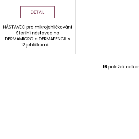
DETAIL
NÁSTAVEC pro mikrojehličkování
Sterilní nástavec na
DERMAMICRO a DERMAPENCIL s
12 jehličkami.
16
položek celk
O
v
l
á
d
a
c
í
p
r
v