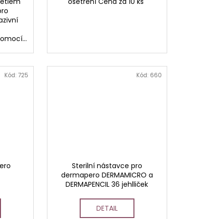
větlem
ošetření Cena za 10 ks
pro
azivní
omocí...
Kód:
725
Kód:
660
pero
Sterilní nástavce pro
dermapero DERMAMICRO a
DERMAPENCIL 36 jehlliček
DETAIL