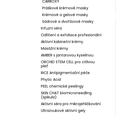
CARBOXY
Práškové krémové masky
Krémové a gelové masky
Sádrové a dvofázové masky
Infuzní séra
Odlíčení a exfoliace profesionální
Aktivní kabinetní krémy
Masážní krémy
AMBER s jantarovou kyselinou
ORCHID STEM CELL pro citlivou
pleť
RICE Antipigmentační péče
Phytic Acid
PEEL chemické peelingy
SKIN CHAT biomicroneedling
(spikula)
Aktivní séra pro mikrojehličkování
Ultrazvukové aktivní gely