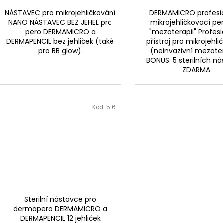
NÁSTAVEC pro mikrojehličkování
DERMAMICRO profesi
NANO NÁSTAVEC BEZ JEHEL pro
mikrojehličkovací pe
pero DERMAMICRO a
"mezoterapii" Profesi
DERMAPENCIL bez jehliček (také
přístroj pro mikrojehli
pro BB glow).
(neinvazivní mezoter
BONUS: 5 sterilních n
ZDARMA
Kód:
516
Sterilní nástavce pro
dermapero DERMAMICRO a
DERMAPENCIL 12 jehliček