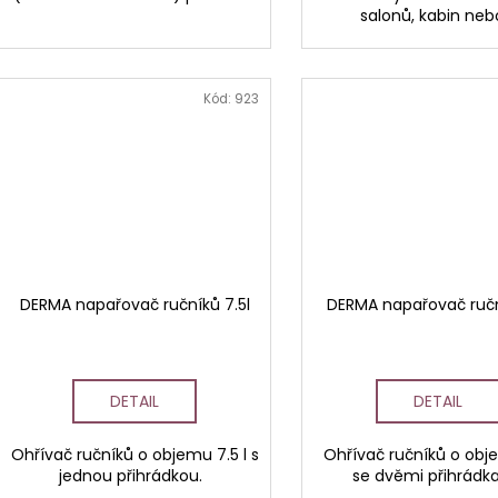
salonů, kabin nebo
Kód:
923
DERMA napařovač ručníků 7.5l
DERMA napařovač ručn
DETAIL
DETAIL
Ohřívač ručníků o objemu 7.5 l s
Ohřívač ručníků o obje
jednou přihrádkou.
se dvěmi přihrádk