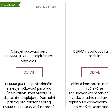
NOVINKA
Kód:
1296/CER
Mikrojehličkovací pero
DERMA napařovač ru
DERMAQUATRO s digitálním
mobilní
displejem
DETAIL
DETAIL
DERMAQUATRO profesionální
Lehký a kompaktní na
mikrojehličkovací pero pro
ručníků se
"neinvazivní mezoterapii"s
zabudovaným rezervo
digitálním displejem Dermální
vodu, snadno nastavi
přístroj pro microneedling
teplotou a časovačem
(MIKROJEHLIČKOVÁNÍ) pomocí...
do malých kosmeti