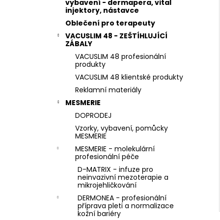
STERILNÍ NÁSTAVCE PRO DERMAPERO
vybavení - dermapera, vital
l
DERMALIGHTPEN A DERMAQUATRO 36
injektory, nástavce
JEHLIČEK
Oblečení pro terapeuty
VACUSLIM 48 - ZEŠTÍHLUJÍCÍ
ZÁBALY
VACUSLIM 48 profesionální
produkty
VACUSLIM 48 klientské produkty
Reklamní materiály
MESMERIE
DOPRODEJ
Vzorky, vybavení, pomůcky
MESMERIE
MESMERIE - molekulární
profesionální péče
D-MATRIX - infuze pro
neinvazivní mezoterapie a
mikrojehličkování
DERMONEA - profesionální
příprava pleti a normalizace
kožní bariéry