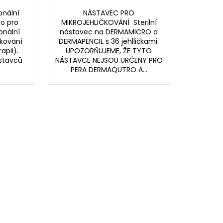
onální
NÁSTAVEC PRO
ro pro
MIKROJEHLIČKOVÁNÍ Sterilní
onální
nástavec na DERMAMICRO a
čkování
DERMAPENCIL s 36 jehlličkami.
apii).
UPOZORŇUJEME, ŽE TYTO
ástavců
NÁSTAVCE NEJSOU URČENY PRO
PERA DERMAQUTRO A...