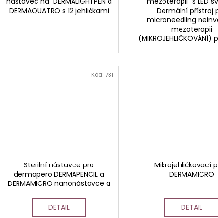
nástavec na DERMALIGHTPEN a
"mezoterapii" s LED s
DERMAQUATRO s 12 jehličkami
Dermální přístroj 
microneedling neinv
mezoterapii
(MIKROJEHLIČKOVÁNÍ) p
Kód:
731
Sterilní nástavce pro
Mikrojehličkovací 
dermapero DERMAPENCIL a
DERMAMICRO
DERMAMICRO nanonástavce a
BB glow
DETAIL
DETAIL