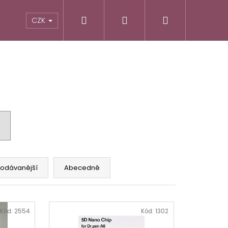
Hledat
Přihlášení
Nákupní
CZK
košík
rodávanější
Abecedně
Následující
Kód:
2554
Kód:
1302