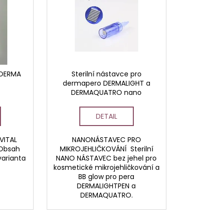
AVCE PRO DERMAPERO
 DERMAQUATRO NANO
GLOW
- DERMA
Sterilní nástavce pro
dermapero DERMALIGHT a
DERMAQUATRO nano
nástavce/BBglow
DETAIL
VITAL
NANONÁSTAVEC PRO
 Obsah
MIKROJEHLIČKOVÁNÍ Sterilní
 varianta
NANO NÁSTAVEC bez jehel pro
kosmetické mikrojehličkování a
BB glow pro pera
DERMALIGHTPEN a
DERMAQUATRO.