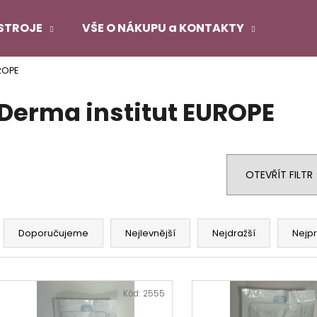
STROJE
VŠE O NÁKUPU a KONTAKTY
ROPE
Co potřebujete najít?
Derma institut EUROPE
HLEDAT
OTEVŘÍT FILTR
Doporučujeme
Ř
a
Doporučujeme
Nejlevnější
Nejdražší
Nejp
z
e
V
n
ý
Kód:
2555
í
p