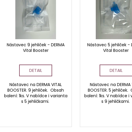
STERILNÍ NÁSTAVCE PRO DERMAPERO
STERILNÍ NÁST
p
i
DERMALIGHTPEN A DERMAQUATRO 12
DERMALIGHT A
r
JEHLIČEK
NÁSTAVCE/BB
s
o
p
d
r
u
o
k
d
Nástavec 9 jehliček - DERMA
Nástavec 5 jehliček 
t
Vital Booster
Vital Booster
u
ů
k
t
DETAIL
DETAIL
ů
Nástavec na DERMA VITAL
Nástavec na DERMA 
BOOSTER. 9 jehliček. Obsah
BOOSTER. 5 jehliček.
balení: 1ks. V nabídce i varianta
balení: 1ks. V nabídce i
s 5 jehličkami.
s 9 jehličkami.