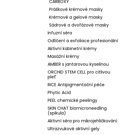
CARBOXY
Práškové krémové masky
Krémové a gelové masky
Sádrové a dvofázové masky
Infuzní séra
Odlíčení a exfoliace profesionální
Aktivní kabinetní krémy
Masážní krémy
AMBER s jantarovou kyselinou
ORCHID STEM CELL pro citlivou
pleť
RICE Antipigmentační péče
Phytic Acid
PEEL chemické peelingy
SKIN CHAT biomicroneedling
(spikula)
Aktivní séra pro mikrojehličkování
Ultrazvukové aktivní gely