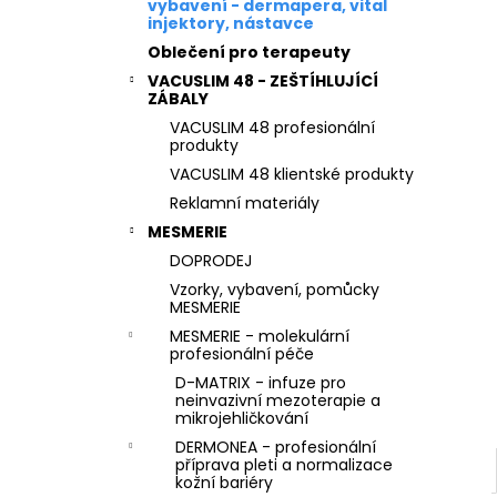
STERILNÍ NÁSTAVCE PRO DERMAPERO
vybavení - dermapera, vital
l
DERMALIGHTPEN A DERMAQUATRO 36
injektory, nástavce
JEHLIČEK
Oblečení pro terapeuty
VACUSLIM 48 - ZEŠTÍHLUJÍCÍ
ZÁBALY
VACUSLIM 48 profesionální
produkty
VACUSLIM 48 klientské produkty
Reklamní materiály
MESMERIE
DOPRODEJ
Vzorky, vybavení, pomůcky
MESMERIE
MESMERIE - molekulární
profesionální péče
D-MATRIX - infuze pro
neinvazivní mezoterapie a
mikrojehličkování
DERMONEA - profesionální
příprava pleti a normalizace
kožní bariéry