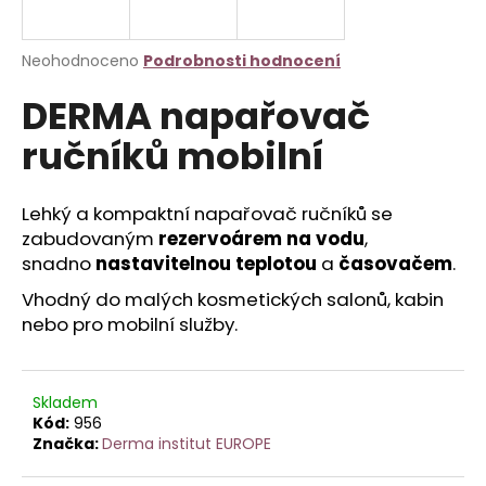
a
j
Průměrné
Neohodnoceno
Podrobnosti hodnocení
í
hodnocení
DERMA napařovač
produktu
t
je
?
ručníků mobilní
0,0
z
5
hvězdiček.
Lehký a kompaktní napařovač ručníků se
zabudovaným
rezervoárem na vodu
,
HLEDAT
snadno
nastavitelnou teplotou
a
časovačem
.
Vhodný do malých kosmetických salonů, kabin
nebo pro mobilní služby.
D
o
p
Skladem
o
Kód:
956
r
Značka:
Derma institut EUROPE
u