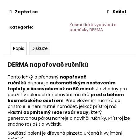
č
u
Zeptat se
Sdílet
j
e
Kosmetické vybavení a
m
Kategorie
:
pomůcky DERMA
e
Popis
Diskuze
STERILNÍ
NÁSTAVCE
PRO
DERMA napařovač ručníků
DERMAPERO
DERMALIGHT
Tento lehký a přenosný
napařovač
A
ručníků
disponuje
automatickým nastavením
DERMAQUATRO
teploty a časovačem až na 60 minut
. Je vhodný pro
NANO
použití v salonech k nahřívání ručníků
před a během
NÁSTAVCE/BBGLOW
kosmetického ošetření
. Před vložením ručníků do
přístroje je není nutné namáčet, jelikož přístroj má
vlastní
doplnitelný rezervoár vody,
který
generovanou párou nahřeje a navlhčí ručníky. Přístroj lze
snadno rozložit a vyčistit.
Součástí balení je dřevená pinzeta určená k vyjímání
ručníků.