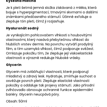
Kyselina mléčná
Je k pleti šetrná jemná složka získávaná z mléka, která
bojuje s hyperpigmentací, tmavými skvrnami a dalšími
známkami předčasného stárnutí. Účinně exfoliuje a
zlepšuje tón pleti, čímž ji rozjasňuje.
Hyaluronát sodný
Je vynikajícím pohlcovačem vlhkosti s houbovitými
vlastnostmi, který nasává přebytečnou vlhkost do
hlubších vrstev dermis. Na povrchu vytváří prodyšný
film, a tím uzamyká vlhkost, čímž podporuje svěžest.
Omlazuje pokožku tím, že zlepšuje její viskoelastické
vlastnosti a výrazně redukuje hluboké vrásky.
Glycerin
Glycerin má zvláčňující vlastnosti, které podporují
mladistvý a zdravý lesk. Hydratuje, zmírňuje suchost a
osvěžuje povrch pleti. Zlepšuje elastické vlastnosti
pokožky a oddaluje tak projevy stárnutí. Jako přírodní
zvlhčovadlo obnovuje ochranné funkce epidermální
bariéry. Glycerin neucpává póry.
Obsah: 50ml