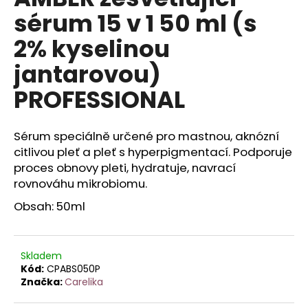
je
a
sérum 15 v 1 50 ml (s
0,0
z
j
2% kyselinou
5
í
hvězdiček.
jantarovou)
t
?
PROFESSIONAL
Sérum speciálně určené pro mastnou, aknózní
citlivou pleť a pleť s hyperpigmentací. Podporuje
HLEDAT
proces obnovy pleti, hydratuje, navrací
rovnováhu mikrobiomu.
Obsah: 50ml
D
o
p
Skladem
o
Kód:
CPABS050P
r
Značka:
Carelika
u