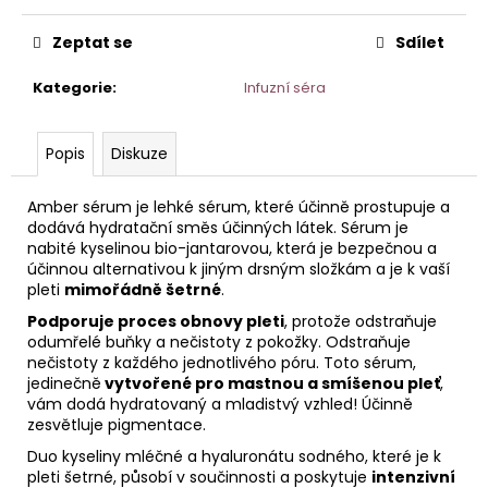
č
u
Zeptat se
Sdílet
j
e
Kategorie
:
Infuzní séra
m
e
Popis
Diskuze
AGE
DEFENSE
Amber sérum je lehké sérum, které účinně prostupuje a
DENNÍ
dodává hydratační směs účinných látek. Sérum je
KRÉM
nabité kyselinou bio-jantarovou, která je bezpečnou a
S
účinnou alternativou k jiným drsným složkám a je k vaší
PEPTIDY
pleti
mimořádně šetrné
.
50
ML
Podporuje proces obnovy pleti
, protože odstraňuje
HOME
odumřelé buňky a nečistoty z pokožky. Odstraňuje
nečistoty z každého jednotlivého póru. Toto sérum,
jedinečně
vytvořené pro mastnou a smíšenou pleť
,
vám dodá hydratovaný a mladistvý vzhled! Účinně
zesvětluje pigmentace.
Duo kyseliny mléčné a hyaluronátu sodného, které je k
pleti šetrné, působí v součinnosti a poskytuje
intenzivní