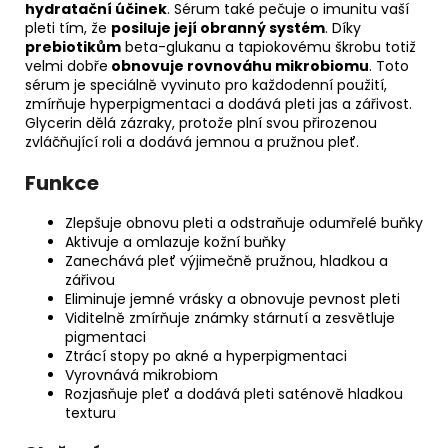
hydratační účinek
. Sérum také pečuje o imunitu vaší
pleti tím, že
posiluje její obranný systém
. Díky
prebiotikům
beta-glukanu a tapiokovému škrobu totiž
velmi dobře
obnovuje rovnováhu mikrobiomu
. Toto
sérum je speciálně vyvinuto pro každodenní použití,
zmírňuje hyperpigmentaci a dodává pleti jas a zářivost.
Glycerin dělá zázraky, protože plní svou přirozenou
zvláčňující roli a dodává jemnou a pružnou pleť.
Funkce
Zlepšuje obnovu pleti a odstraňuje odumřelé buňky
Aktivuje a omlazuje kožní buňky
Zanechává pleť výjimečně pružnou, hladkou a
zářivou
Eliminuje jemné vrásky a obnovuje pevnost pleti
Viditelně zmírňuje známky stárnutí a zesvětluje
pigmentaci
Ztrácí stopy po akné a hyperpigmentaci
Vyrovnává mikrobiom
Rozjasňuje pleť a dodává pleti saténově hladkou
texturu