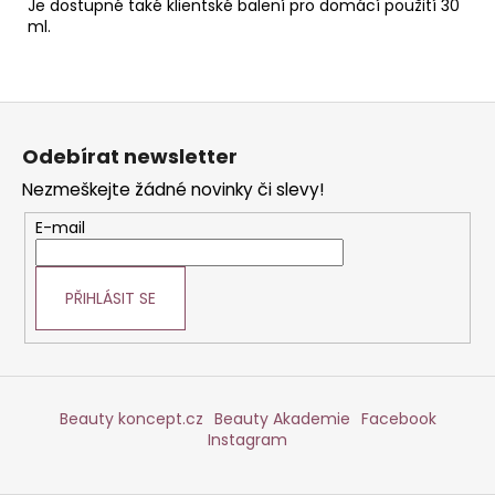
Je dostupné také klientské balení pro domácí použití 30
ml.
Z
á
Odebírat newsletter
p
Nezmeškejte žádné novinky či slevy!
a
t
E-mail
í
PŘIHLÁSIT SE
Beauty koncept.cz
Beauty Akademie
Facebook
Instagram