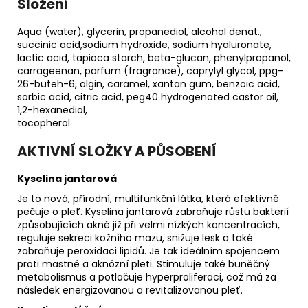
Složení
Aqua (water), glycerin, propanediol, alcohol denat.,
succinic acid,sodium hydroxide, sodium hyaluronate,
lactic acid, tapioca starch, beta-glucan, phenylpropanol,
carrageenan, parfum (fragrance), caprylyl glycol, ppg-
26-buteh-6, algin, caramel, xantan gum, benzoic acid,
sorbic acid, citric acid, peg40 hydrogenated castor oil,
1,2-hexanediol,
tocopherol
AKTIVNÍ SLOŽKY A PŮSOBENÍ
Kyselina jantarová
Je to nová, přírodní, multifunkční látka, která efektivně
pečuje o pleť. Kyselina jantarová zabraňuje růstu bakterií
způsobujících akné již při velmi nízkých koncentracích,
reguluje sekreci kožního mazu, snižuje lesk a také
zabraňuje peroxidaci lipidů. Je tak ideálním spojencem
proti mastné a aknózní pleti. Stimuluje také buněčný
metabolismus a potlačuje hyperproliferaci, což má za
následek energizovanou a revitalizovanou pleť.