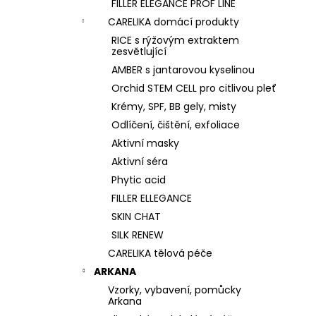
FILLER ELEGANCE PROF LINE
CARELIKA domácí produkty
RICE s rýžovým extraktem
zesvětlující
AMBER s jantarovou kyselinou
Orchid STEM CELL pro citlivou pleť
Krémy, SPF, BB gely, misty
Odlíčení, čištění, exfoliace
Aktivní masky
Aktivní séra
Phytic acid
FILLER ELLEGANCE
SKIN CHAT
SILK RENEW
CARELIKA tělová péče
ARKANA
Vzorky, vybavení, pomůcky
Arkana