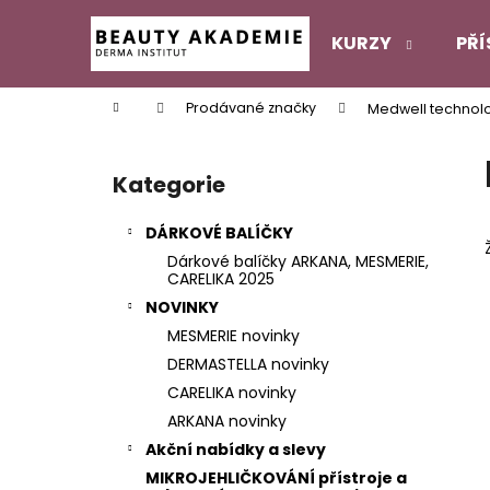
K
Přejít
na
o
KURZY
PŘÍ
obsah
Zpět
Zpět
š
do
do
í
Domů
Prodávané značky
Medwell technol
k
obchodu
obchodu
P
o
Kategorie
Přeskočit
s
kategorie
t
DÁRKOVÉ BALÍČKY
r
Dárkové balíčky ARKANA, MESMERIE,
a
CARELIKA 2025
n
NOVINKY
n
MESMERIE novinky
í
DERMASTELLA novinky
p
CARELIKA novinky
a
ARKANA novinky
n
Akční nabídky a slevy
e
MIKROJEHLIČKOVÁNÍ přístroje a