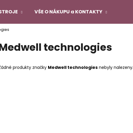
STROJE
VŠE O NÁKUPU a KONTAKTY
ogies
Co potřebujete najít?
Medwell technologies
HLEDAT
Žádné produkty značky
Medwell technologies
nebyly nalezeny..
Doporučujeme