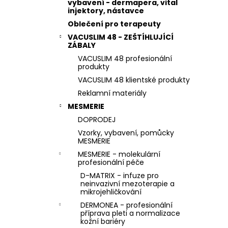
STERILNÍ NÁSTAVCE PRO DERMAPERO
vybavení - dermapera, vital
l
DERMALIGHTPEN A DERMAQUATRO 36
injektory, nástavce
JEHLIČEK
Oblečení pro terapeuty
VACUSLIM 48 - ZEŠTÍHLUJÍCÍ
ZÁBALY
VACUSLIM 48 profesionální
produkty
VACUSLIM 48 klientské produkty
Reklamní materiály
MESMERIE
DOPRODEJ
Vzorky, vybavení, pomůcky
MESMERIE
MESMERIE - molekulární
profesionální péče
D-MATRIX - infuze pro
neinvazivní mezoterapie a
mikrojehličkování
DERMONEA - profesionální
příprava pleti a normalizace
kožní bariéry