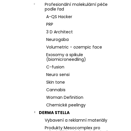
Profesionální molekulární péče
podle řad
A-QS Hacker
PRP
3 D Architect
Neurogaba
Volumetric - ozempic face
Exosomy a spikule
(biomicroneedling)
C-fusion
Neuro sensi
Skin tone
Cannabis
Woman Definition
Chemické peelingy
DERMA STELLA
Vybavení a reklamní materiály
Produkty Mesocomplex pro