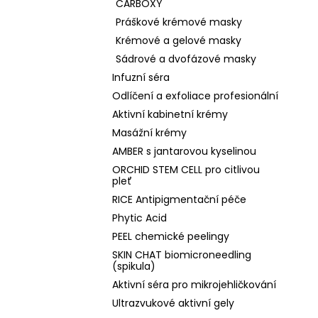
CARBOXY
Práškové krémové masky
Krémové a gelové masky
Sádrové a dvofázové masky
Infuzní séra
Odlíčení a exfoliace profesionální
Aktivní kabinetní krémy
Masážní krémy
AMBER s jantarovou kyselinou
ORCHID STEM CELL pro citlivou
pleť
RICE Antipigmentační péče
Phytic Acid
PEEL chemické peelingy
SKIN CHAT biomicroneedling
(spikula)
Aktivní séra pro mikrojehličkování
Ultrazvukové aktivní gely