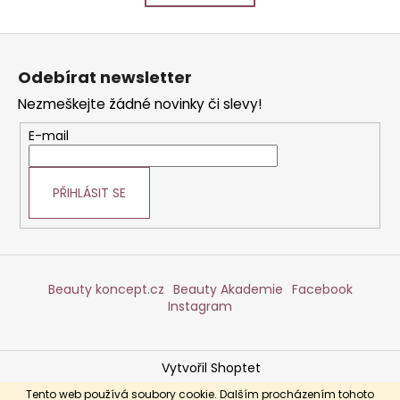
k
á
o
d
Z
v
a
á
á
c
Odebírat newsletter
n
p
í
í
Nezmeškejte žádné novinky či slevy!
p
a
r
t
E-mail
v
í
k
y
PŘIHLÁSIT SE
v
ý
p
i
s
Beauty koncept.cz
Beauty Akademie
Facebook
u
Instagram
Vytvořil Shoptet
Copyright 2026
DERMABEAUTY
. Všechna práva
Tento web používá soubory cookie. Dalším procházením tohoto