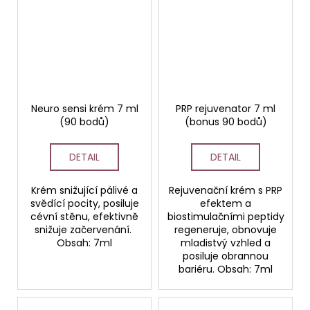
Neuro sensi krém 7 ml
PRP rejuvenator 7 ml
(90 bodů)
(bonus 90 bodů)
DETAIL
DETAIL
Krém snižující pálivé a
Rejuvenační krém s PRP
svědící pocity, posiluje
efektem a
cévní stěnu, efektivně
biostimulačními peptidy
snižuje začervenání.
regeneruje, obnovuje
Obsah: 7ml
mladistvý vzhled a
posiluje obrannou
bariéru. Obsah: 7ml