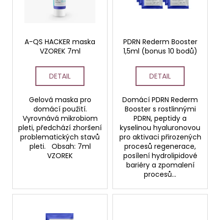
s
d
a
p
u
j
r
k
í
o
A-QS HACKER maska
PDRN Rederm Booster
t
t
VZOREK 7ml
1,5ml (bonus 10 bodů)
d
ů
?
u
DETAIL
DETAIL
k
t
Gelová maska pro
Domácí PDRN Rederm
ů
domácí použití.
Booster s rostlinnými
HLEDAT
Vyrovnává mikrobiom
PDRN, peptidy a
pleti, předchází zhoršení
kyselinou hyaluronovou
problematických stavů
pro aktivaci přirozených
pleti. Obsah: 7ml
procesů regenerace,
D
VZOREK
posílení hydrolipidové
bariéry a zpomalení
o
procesů...
p
o
r
u