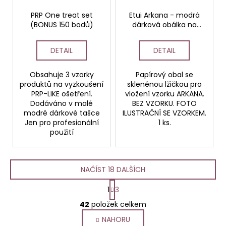
PRP One treat set
Etui Arkana - modrá
(BONUS 150 bodů)
dárková obálka na
vzorek se skleněnou
špachtličkou (BONUS
DETAIL
DETAIL
100 bodů)
Obsahuje 3 vzorky
Papírový obal se
produktů na vyzkoušení
skleněnou lžičkou pro
PRP-LIKE ošetření.
vložení vzorku ARKANA.
Dodáváno v malé
BEZ VZORKU. FOTO
modré dárkové tašce
ILUSTRAČNÍ SE VZORKEM.
Jen pro profesionální
1 ks.
použití
NAČÍST 18 DALŠÍCH
S
1
3
t
O
r
42
položek celkem
v
á
NAHORU
l
n