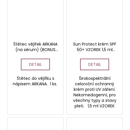
Štětec vějířek ARKANA
Sun Protect krém SPF
(na sérum) (BONUS
50+ VZOREK 1,5 ml
100 bodů)
(BONUS 10 bodů)
DETAIL
DETAIL
Štětec do vějířku s
Širokospektrální
nápisem ARKANA. 1 ks.
celoroční ochranný
krém proti UV záření.
Nekomedogenní, pro
všechny typy a stavy
pleti. 1,5 ml VZOREK