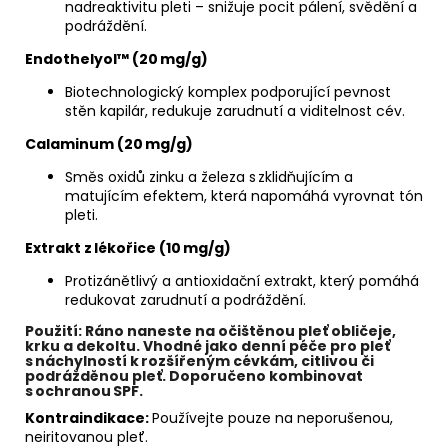
nadreaktivitu pleti – snižuje pocit pálení, svědění a
podráždění.
Endothelyol™ (20 mg/g)
Biotechnologický komplex podporující pevnost
stěn kapilár, redukuje zarudnutí a viditelnost cév.
Calaminum (20 mg/g)
Směs oxidů zinku a železa s zklidňujícím a
matujícím efektem, která napomáhá vyrovnat tón
pleti.
Extrakt z lékořice (10 mg/g)
Protizánětlivý a antioxidační extrakt, který pomáhá
redukovat zarudnutí a podráždění.
Použití
: Ráno naneste na očištěnou pleť obličeje,
krku a dekoltu. Vhodné jako denní péče pro pleť
s náchylností k rozšířeným cévkám, citlivou či
podrážděnou pleť. Doporučeno kombinovat
s ochranou SPF.
Kontraindikace:
Používejte pouze na neporušenou,
neiritovanou pleť.