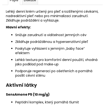
č
u
j
Lehký denní krém určený pro pleť s rozšířenými cévkami,
e
nadreaktivní pleť nebo pro minimalizaci zarudnutí.
Zklidňuje podráždění a vyhlazuje.
m
e
Hlavní efekty:
Snižuje zarudnutí a viditelnost jemných cév
TONIKUM
Zklidňuje podrážděnou a hypersenzitivní pleť
S
HYDRATAČNÍM
Poskytuje vyhlazení s jemným „baby face“
KOMPLEXEM
efektem
50
Lehká textura pro komfortní denní použití, vhodná
ML
jako podklad pod make‑up
Podporuje regeneraci po ošetřeních a pomáhá
posílit cévní stěnu
Aktivní látky
SensAmone P5 (10 mg/g)
Peptidní komplex, který pomáhá tlumit