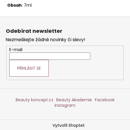
Obsah
: 7ml
Z
á
Odebírat newsletter
p
Nezmeškejte žádné novinky či slevy!
a
t
E-mail
í
PŘIHLÁSIT SE
Beauty koncept.cz
Beauty Akademie
Facebook
Instagram
Vytvořil Shoptet