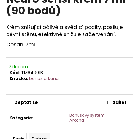
je
a
(90 bodů)
0,0
z
j
5
í
hvězdiček.
Krém snižující pálivé a svědící pocity, posiluje
t
cévní stěnu, efektivně snižuje začervenání.
?
Obsah: 7ml
Skladem
HLEDAT
Kód:
TM64001B
Značka:
bonus arkana
D
Zeptat se
Sdílet
o
p
Bonusový systém
Kategorie
:
o
Arkana
r
u
Popis
Diskuze