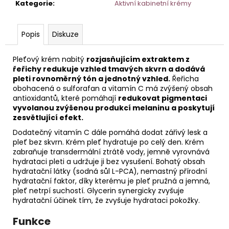
č
Kategorie
:
Aktivní kabinetní krémy
u
j
e
Popis
Diskuze
m
e
Pleťový krém nabitý
rozjasňujícím extraktem z
řeřichy redukuje vzhled tmavých skvrn a dodává
pleti rovnoměrný tón a jednotný vzhled.
Řeřicha
TONIKUM
obohacená o sulforafan a vitamín C má zvýšený obsah
S
antioxidantů, které pomáhají
redukovat pigmentaci
HYDRATAČNÍM
vyvolanou zvýšenou produkcí melaninu a poskytují
KOMPLEXEM
zesvětlující efekt.
200
ML
Dodatečný vitamín C dále pomáhá dodat zářivý lesk a
pleť bez skvrn. Krém pleť hydratuje po celý den. Krém
zabraňuje transdermální ztrátě vody, jemně vyrovnává
hydrataci pleti a udržuje ji bez vysušení. Bohatý obsah
hydratační látky (sodná sůl L-PCA), nemastný přírodní
hydratační faktor, díky kterému je pleť pružná a jemná,
pleť netrpí suchostí. Glycerin synergicky zvyšuje
hydratační účinek tím, že zvyšuje hydrataci pokožky.
Funkce