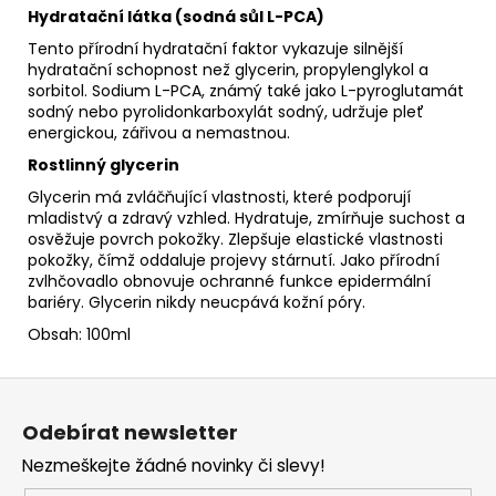
Hydratační látka (sodná sůl L-PCA)
Tento přírodní hydratační faktor vykazuje silnější
hydratační schopnost než glycerin, propylenglykol a
sorbitol. Sodium L-PCA, známý také jako L-pyroglutamát
sodný nebo pyrolidonkarboxylát sodný, udržuje pleť
energickou, zářivou a nemastnou.
Rostlinný glycerin
Glycerin má zvláčňující vlastnosti, které podporují
mladistvý a zdravý vzhled. Hydratuje, zmírňuje suchost a
osvěžuje povrch pokožky. Zlepšuje elastické vlastnosti
pokožky, čímž oddaluje projevy stárnutí. Jako přírodní
zvlhčovadlo obnovuje ochranné funkce epidermální
bariéry. Glycerin nikdy neucpává kožní póry.
Obsah: 100ml
Z
á
Odebírat newsletter
p
Nezmeškejte žádné novinky či slevy!
a