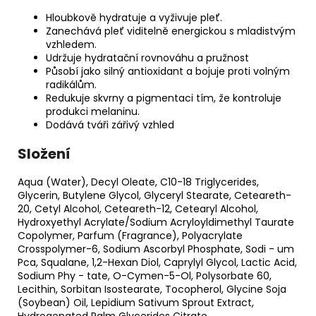
Hloubkově hydratuje a vyživuje pleť.
Zanechává pleť viditelně energickou s mladistvým
vzhledem.
Udržuje hydratační rovnováhu a pružnost
Působí jako silný antioxidant a bojuje proti volným
radikálům.
Redukuje skvrny a pigmentaci tím, že kontroluje
produkci melaninu.
Dodává tváři zářivý vzhled
Složení
Aqua (Water), Decyl Oleate, C10-18 Triglycerides,
Glycerin, Butylene Glycol, Glyceryl Stearate, Ceteareth-
20, Cetyl Alcohol, Ceteareth-12, Cetearyl Alcohol,
Hydroxyethyl Acrylate/Sodium Acryloyldimethyl Taurate
Copolymer, Parfum (Fragrance), Polyacrylate
Crosspolymer-6, Sodium Ascorbyl Phosphate, Sodi - um
Pca, Squalane, 1,2-Hexan Diol, Caprylyl Glycol, Lactic Acid,
Sodium Phy - tate, O-Cymen-5-Ol, Polysorbate 60,
Lecithin, Sorbitan Isostearate, Tocopherol, Glycine Soja
(Soybean) Oil, Lepidium Sativum Sprout Extract,
Hydrogenated Palm Glycerides Citrate