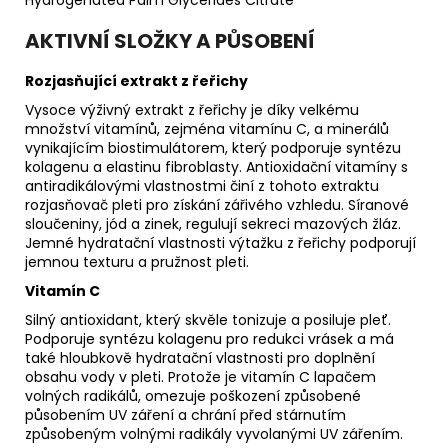
AKTIVNÍ SLOŽKY A PŮSOBENÍ
Rozjasňující extrakt z řeřichy
Vysoce výživný extrakt z řeřichy je díky velkému
množství vitamínů, zejména vitamínu C, a minerálů
vynikajícím biostimulátorem, který podporuje syntézu
kolagenu a elastinu fibroblasty. Antioxidační vitamíny s
antiradikálovými vlastnostmi činí z tohoto extraktu
rozjasňovač pleti pro získání zářivého vzhledu. Síranové
sloučeniny, jód a zinek, regulují sekreci mazových žláz.
Jemné hydratační vlastnosti výtažku z řeřichy podporují
jemnou texturu a pružnost pleti.
Vitamín C
Silný antioxidant, který skvěle tonizuje a posiluje pleť.
Podporuje syntézu kolagenu pro redukci vrásek a má
také hloubkově hydratační vlastnosti pro doplnění
obsahu vody v pleti. Protože je vitamín C lapačem
volných radikálů, omezuje poškození způsobené
působením UV záření a chrání před stárnutím
způsobeným volnými radikály vyvolanými UV zářením.