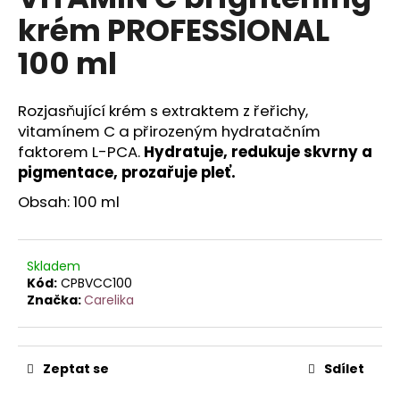
je
a
krém PROFESSIONAL
0,0
z
j
100 ml
5
í
hvězdiček.
t
Rozjasňující krém s extraktem z řeřichy,
?
vitamínem C a přirozeným hydratačním
faktorem L-PCA.
Hydratuje, redukuje skvrny a
pigmentace, prozařuje pleť.
Obsah: 100 ml
HLEDAT
Skladem
D
Kód:
CPBVCC100
Značka:
Carelika
o
p
o
r
Zeptat se
Sdílet
u