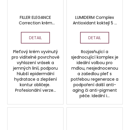
FILLER ELEGANCE
LUMIDERM Complex
Correction krém
Antioxidant koktejl 5 x
PROFESSIONAL
5ml
DETAIL
DETAIL
Pleťový krém vyvinutý
Rozjasňující a
pro viditelné povrchové
sjednocující komplex je
vyhlazení vrásek a
ideální volbou pro
jemných linií, podporu
mdlou, nesjednocenou
hlubší epidermální
a zašedlou pleť s
hydratace a zlepšení
potřebou regenerace a
kontur obličeje.
podpoření další anti-
Profesionální verze...
aging či anti-pigment
péče. Ideální i...