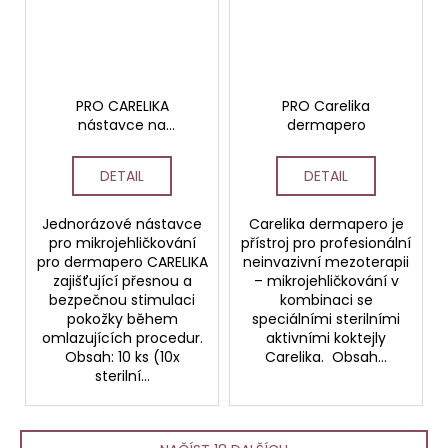
PRO CARELIKA
PRO Carelika
nástavce na
dermapero
dermapero 36 jehliček
(balení po 10 kusech)
DETAIL
DETAIL
Jednorázové nástavce
Carelika dermapero je
pro mikrojehličkování
přístroj pro profesionální
pro dermapero CARELIKA
neinvazivní mezoterapii
zajišťující přesnou a
– mikrojehličkování v
bezpečnou stimulaci
kombinaci se
pokožky během
speciálními sterilními
omlazujících procedur.
aktivními koktejly
Obsah: 10 ks (10x
Carelika. Obsah...
sterilní...