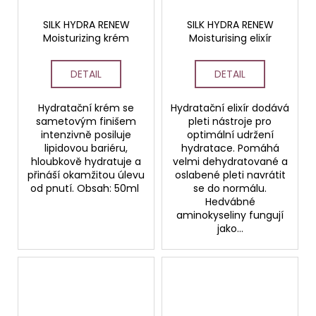
č
u
SILK HYDRA RENEW
SILK HYDRA RENEW
j
Moisturizing krém
Moisturising elixír
e
m
DETAIL
DETAIL
e
Hydratační krém se
Hydratační elixír dodává
TONIKUM
sametovým finišem
pleti nástroje pro
S
intenzivně posiluje
optimální udržení
HYDRATAČNÍM
lipidovou bariéru,
hydratace. Pomáhá
KOMPLEXEM
hloubkově hydratuje a
velmi dehydratované a
200
přináší okamžitou úlevu
oslabené pleti navrátit
ML
od pnutí. Obsah: 50ml
se do normálu.
Hedvábné
aminokyseliny fungují
jako...