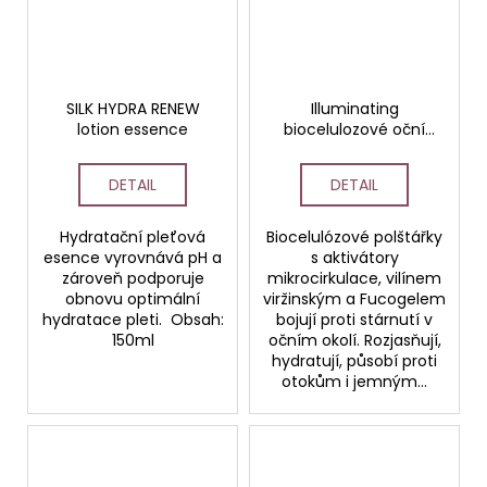
SILK HYDRA RENEW
Illuminating
lotion essence
biocelulozové oční
masky - patches
DETAIL
DETAIL
Hydratační pleťová
Biocelulózové polštářky
esence vyrovnává pH a
s aktivátory
zároveň podporuje
mikrocirkulace, vilínem
obnovu optimální
viržinským a Fucogelem
hydratace pleti. Obsah:
bojují proti stárnutí v
150ml
očním okolí. Rozjasňují,
hydratují, působí proti
otokům i jemným...