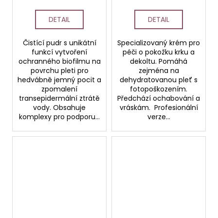
a dekolt PROFESSIONAL
DETAIL
DETAIL
Čistící pudr s unikátní
Specializovaný krém pro
funkcí vytvoření
péči o pokožku krku a
ochranného biofilmu na
dekoltu. Pomáhá
povrchu pleti pro
zejména na
hedvábně jemný pocit a
dehydratovanou pleť s
zpomalení
fotopoškozením.
transepidermální ztrátě
Předchází ochabování a
vody. Obsahuje
vráskám. Profesionální
komplexy pro podporu...
verze...