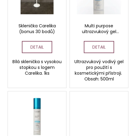
s
d
a
p
u
j
r
k
í
o
Sklenička Carelika
Multi purpose
t
t
(bonus 30 bodů)
ultrazvukový gel
d
ů
?
Carelika 500ml
u
PROFESSIONAL
DETAIL
DETAIL
k
t
Bílá sklenička s vysokou
Ultrazvukový vodivý gel
ů
stopkou s logem
pro použití s
HLEDAT
Carelika. 1ks
kosmetickými přístroji.
Obsah: 500ml
D
o
p
o
r
u