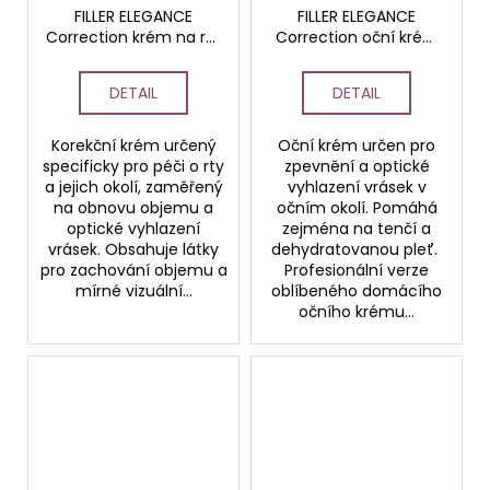
FILLER ELEGANCE
FILLER ELEGANCE
Correction krém na rty
Correction oční krém
PROFESSIONAL
PROFESSIONAL
DETAIL
DETAIL
Korekční krém určený
Oční krém určen pro
specificky pro péči o rty
zpevnění a optické
a jejich okolí, zaměřený
vyhlazení vrásek v
na obnovu objemu a
očním okolí. Pomáhá
optické vyhlazení
zejména na tenčí a
vrásek. Obsahuje látky
dehydratovanou pleť.
pro zachování objemu a
Profesionální verze
mírné vizuální...
oblíbeného domácího
očního krému...