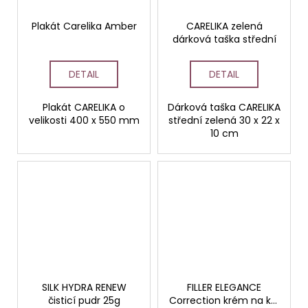
Plakát Carelika Amber
CARELIKA zelená
dárková taška střední
DETAIL
DETAIL
Plakát CARELIKA o
Dárková taška CARELIKA
velikosti 400 x 550 mm
střední zelená 30 x 22 x
10 cm
SILK HYDRA RENEW
FILLER ELEGANCE
čisticí pudr 25g
Correction krém na krk