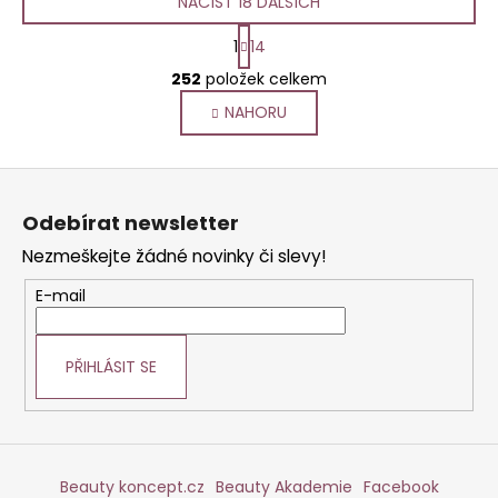
NAČÍST 18 DALŠÍCH
S
1
14
t
O
r
252
položek celkem
v
á
NAHORU
l
n
k
á
o
d
Z
v
a
á
á
c
Odebírat newsletter
n
p
í
í
Nezmeškejte žádné novinky či slevy!
p
a
r
t
E-mail
v
í
k
y
PŘIHLÁSIT SE
v
ý
p
i
s
Beauty koncept.cz
Beauty Akademie
Facebook