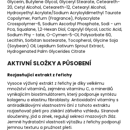
Glycerin, Butylene Glycol, Glyceryl Stearate, Ceteareth-
20, Cetyl Alcohol, Ceteareth-12, Cetearyl Alcohol,
Hydroxyethyl Acrylate/Sodium Acryloyldimethyl Taurate
Copolymer, Parfum (Fragrance), Polyacrylate
Crosspolymer-6, Sodium Ascorbyl Phosphate, Sodi - um
Pca, Squalane, 1,2-Hexan Diol, Caprylyl Glycol, Lactic Acid,
Sodium Phy - tate, O-Cymen-5-Ol, Polysorbate 60,
Lecithin, Sorbitan Isostearate, Tocopherol, Glycine Soja
(Soybean) Oil, Lepidium Sativum Sprout Extract,
Hydrogenated Palm Glycerides Citrate
AKTIVNÍ SLOŽKY A PŮSOBENÍ
Rozjasňující extrakt z řeřichy
Vysoce výživný extrakt z řeřichy je díky velkému
množství vitamínů, zejména vitamínu C, a minerálů
vynikajícím biostimulátorem, který podporuje syntézu
kolagenu a elastinu fibroblasty. Antioxidační vitamíny s
antiradikálovými vlastnostmi činí z tohoto extraktu
rozjasňovač pleti pro získání zářivého vzhledu. Síranové
sloučeniny, jód a zinek, regulují sekreci mazových žláz.
Jemné hydratační vlastnosti výtažku z řeřichy podporují
jemnou texturu a pružnost pleti.