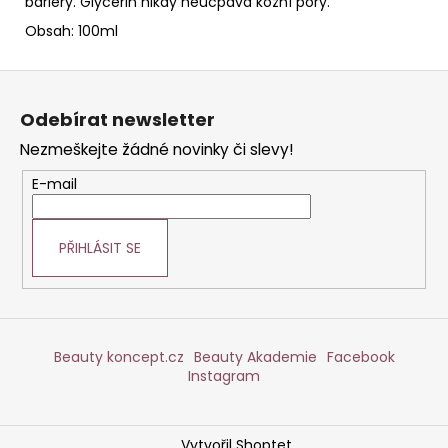
bariéry. Glycerin nikdy neucpává kožní póry.
Obsah: 100ml
Z
á
Odebírat newsletter
p
Nezmeškejte žádné novinky či slevy!
a
t
E-mail
í
PŘIHLÁSIT SE
Beauty koncept.cz
Beauty Akademie
Facebook
Instagram
Vytvořil Shoptet