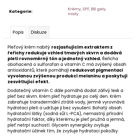
č
u
Krémy, SPF, BB gely,
Kategorie
:
j
misty
e
m
Popis
Diskuze
e
Pleťový krém nabitý
rozjasňujícím extraktem z
TONIKUM
řeřichy redukuje vzhled tmavých skvrn a dodává
S
pleti rovnoměrný tón a jednotný vzhled.
Řeřicha
HYDRATAČNÍM
obohacená o sulforafan a vitamín C má zvýšený obsah
KOMPLEXEM
antioxidantů, které pomáhají
redukovat pigmentaci
200
vyvolanou zvýšenou produkcí melaninu a poskytují
ML
zesvětlující efekt.
Dodatečný vitamín C dále pomáhá dodat zářivý lesk a
pleť bez skvrn. Krém pleť hydratuje po celý den. Krém
zabraňuje transdermální ztrátě vody, jemně vyrovnává
hydrataci pleti a udržuje ji bez vysušení. Bohatý obsah
hydratační látky (sodná sůl L-PCA), nemastný přírodní
hydratační faktor, díky kterému je pleť pružná a jemná,
pleť netrpí suchostí. Glycerin synergicky zvyšuje
hydratační účinek tím, že zvyšuje hydrataci pokožky.