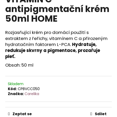
je
a
antipigmentační krém
0,0
z
j
50ml HOME
5
í
hvězdiček.
t
Rozjasňující krém pro domácí použití s
?
extraktem z řeřichy, vitamínem C a přirozeným
hydratačním faktorem L-PCA.
Hydratuje,
redukuje skvrny a pigmentace, prozařuje
pleť.
HLEDAT
Obsah: 50 ml
D
Skladem
o
Kód:
CPBVCC050
Značka:
Carelika
p
o
r
u
Zeptat se
Sdílet