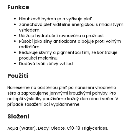
Funkce
Hloubkově hydratuje a vyživuje pleť.
Zanechává pleť viditelně energickou s mladistvým
vzhledem.
Udržuje hydratační rovnováhu a pružnost
Působí jako silný antioxidant a bojuje proti volným
radikálům.
Redukuje skvrny a pigmentaci tím, že kontroluje
produkci melaninu.
Dodává tváři zářivý vzhled
Použití
Naneseme na očištěnou pleť po nanesení vhodného
séra a zapracujeme jemnými krouživými pohyby. Pro
nejlepší výsledky používáme každý den ráno i večer. V
případě zasažení očí vypláchneme.
Složení
Aqua (Water), Decyl Oleate, C10-18 Triglycerides,