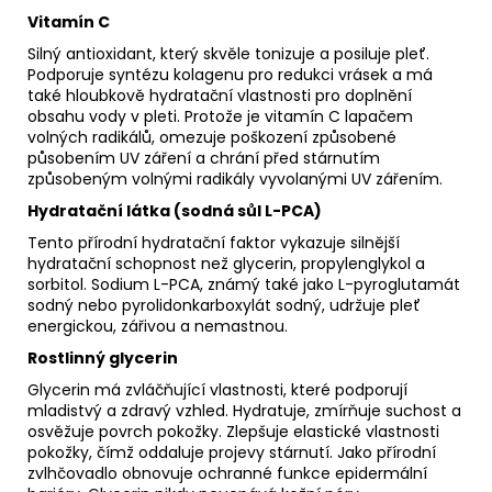
Vitamín C
Silný antioxidant, který skvěle tonizuje a posiluje pleť.
Podporuje syntézu kolagenu pro redukci vrásek a má
také hloubkově hydratační vlastnosti pro doplnění
obsahu vody v pleti. Protože je vitamín C lapačem
volných radikálů, omezuje poškození způsobené
působením UV záření a chrání před stárnutím
způsobeným volnými radikály vyvolanými UV zářením.
Hydratační látka (sodná sůl L-PCA)
Tento přírodní hydratační faktor vykazuje silnější
hydratační schopnost než glycerin, propylenglykol a
sorbitol. Sodium L-PCA, známý také jako L-pyroglutamát
sodný nebo pyrolidonkarboxylát sodný, udržuje pleť
energickou, zářivou a nemastnou.
Rostlinný glycerin
Glycerin má zvláčňující vlastnosti, které podporují
mladistvý a zdravý vzhled. Hydratuje, zmírňuje suchost a
osvěžuje povrch pokožky. Zlepšuje elastické vlastnosti
pokožky, čímž oddaluje projevy stárnutí. Jako přírodní
zvlhčovadlo obnovuje ochranné funkce epidermální