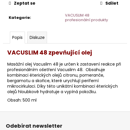
č
Zeptat se
Sdílet
u
j
VACUSLIM 48
Kategorie
:
e
profesionální produkty
m
e
Popis
Diskuze
ORCHID
VACUSLIM 48 zpevňující olej
STEM
CELL
Masážní olej Vacuslim 48 je určen k zastavení reakce při
KRÉM
PRO
profesionálním ošetření Vacuslim 48. Obsahuje
CITLIVOU
kombinaci éterických olejů citronu, pomeranče,
PLEŤ
bergamotu a skořice, které urychlují periferní
50ML
mikrocirkulaci. Díky této unikátní kombinaci éterických
HOME
olejů hloubkově hydratuje a vypíná pokožku.
Obsah: 500 ml
Z
á
Odebírat newsletter