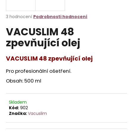
a
j
Průměrné
3 hodnocení
Podrobnosti hodnocení
í
hodnocení
VACUSLIM 48
produktu
t
je
?
zpevňující olej
5,0
z
5
hvězdiček.
VACUSLIM 48 zpevňující olej
HLEDAT
Pro profesionální ošetření.
Obsah: 500 ml
D
o
Skladem
p
Kód:
902
o
Značka:
Vacuslim
r
u