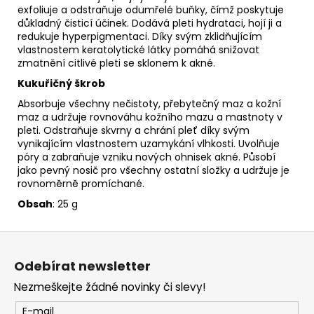
exfoliuje a odstraňuje odumřelé buňky, čímž poskytuje
důkladný čisticí účinek. Dodává pleti hydrataci, hojí ji a
redukuje hyperpigmentaci. Díky svým zklidňujícím
vlastnostem keratolytické látky pomáhá snižovat
zmatnění citlivé pleti se sklonem k akné.
Kukuřičný škrob
Absorbuje všechny nečistoty, přebytečný maz a kožní
maz a udržuje rovnováhu kožního mazu a mastnoty v
pleti. Odstraňuje skvrny a chrání pleť díky svým
vynikajícím vlastnostem uzamykání vlhkosti. Uvolňuje
póry a zabraňuje vzniku nových ohnisek akné. Působí
jako pevný nosič pro všechny ostatní složky a udržuje je
rovnoměrně promíchané.
Obsah
: 25 g
Z
á
Odebírat newsletter
p
Nezmeškejte žádné novinky či slevy!
a
t
E-mail