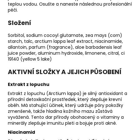
teplou vodou. Osušte a naneste následnou profesionální
péči.
Složení
Sorbitol, sodium cocoyl glutamate, zea mays (corn)
starch, talc, arctium lappa leaf extract, niacinamide,
allantoin, parfum (fragrance), aloe barbadensis leaf
juice powder, aluminum hydroxide, limonene, citral, ci
19140 (yellow 5 lake)
AKTIVNÍ SLOŽKY A JEJICH PŮSOBENÍ
Extrakt z lopuchu
Extrakt z lopuchu (Arctium lappa) je silný antioxidant a
přírodní detoxikační prostředek, který zlepšuje krevní
oběh. Má stahující účinek, který udržuje póry pokožky
zmenšené, takže hladina kožního mazu zůstává
vyvážená. Tento dar přírody obohacený o vitaminy a
minerály zlepšuje imunitu pleti a bojuje proti akné.
Niacinamid