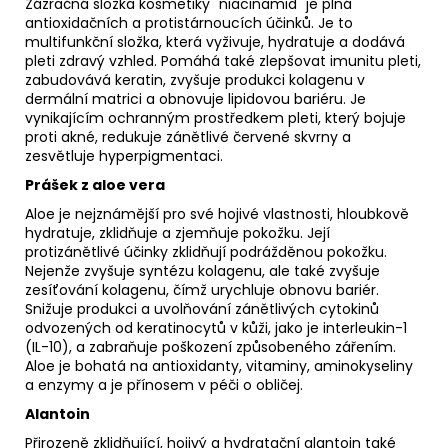
Zázračná složka kosmetiky "niacinamid" je plná
antioxidačních a protistárnoucích účinků. Je to
multifunkční složka, která vyživuje, hydratuje a dodává
pleti zdravý vzhled. Pomáhá také zlepšovat imunitu pleti,
zabudovává keratin, zvyšuje produkci kolagenu v
dermální matrici a obnovuje lipidovou bariéru. Je
vynikajícím ochranným prostředkem pleti, který bojuje
proti akné, redukuje zánětlivé červené skvrny a
zesvětluje hyperpigmentaci.
Prášek z aloe vera
Aloe je nejznámější pro své hojivé vlastnosti, hloubkově
hydratuje, zklidňuje a zjemňuje pokožku. Její
protizánětlivé účinky zklidňují podrážděnou pokožku.
Nejenže zvyšuje syntézu kolagenu, ale také zvyšuje
zesíťování kolagenu, čímž urychluje obnovu bariér.
Snižuje produkci a uvolňování zánětlivých cytokinů
odvozených od keratinocytů v kůži, jako je interleukin-1
(IL-10), a zabraňuje poškození způsobeného zářením.
Aloe je bohatá na antioxidanty, vitaminy, aminokyseliny
a enzymy a je přínosem v péči o obličej.
Alantoin
Přirozeně zklidňující, hojivý a hydratační alantoin také