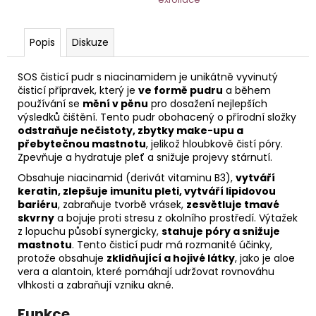
č
u
j
Popis
Diskuze
e
m
SOS čisticí pudr s niacinamidem je unikátně vyvinutý
e
čisticí přípravek, který je
ve formě pudru
a během
používání se
mění v pěnu
pro dosažení nejlepších
výsledků čištění. Tento pudr obohacený o přírodní složky
ACTIVE
odstraňuje nečistoty, zbytky make-upu a
HYDRATAČNÍ
přebytečnou mastnotu
, jelikož hloubkově čistí póry.
KRÉM
S
Zpevňuje a hydratuje pleť a snižuje projevy stárnutí.
KYSELINOU
Obsahuje niacinamid (derivát vitaminu B3),
vytváří
HYALURONOVOU
keratin, zlepšuje imunitu pleti, vytváří lipidovou
A
MOŘSKOU
bariéru
, zabraňuje tvorbě vrásek,
zesvětluje tmavé
ŘASOU
skvrny
a bojuje proti stresu z okolního prostředí. Výtažek
50
z lopuchu působí synergicky,
stahuje póry a snižuje
ML
mastnotu
. Tento čisticí pudr má rozmanité účinky,
HOME
protože obsahuje
zklidňující a hojivé látky
, jako je aloe
vera a alantoin, které pomáhají udržovat rovnováhu
vlhkosti a zabraňují vzniku akné.
Funkce