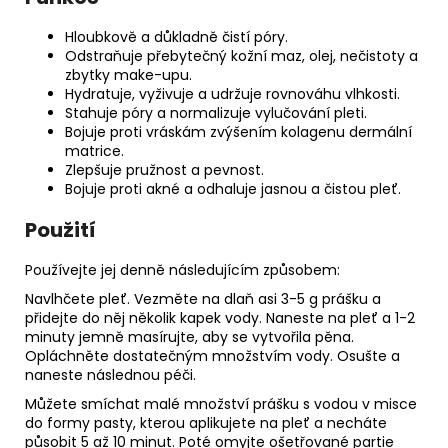
Hloubkově a důkladně čistí póry.
Odstraňuje přebytečný kožní maz, olej, nečistoty a
zbytky make-upu.
Hydratuje, vyživuje a udržuje rovnováhu vlhkosti.
Stahuje póry a normalizuje vylučování pleti.
Bojuje proti vráskám zvýšením kolagenu dermální
matrice.
Zlepšuje pružnost a pevnost.
Bojuje proti akné a odhaluje jasnou a čistou pleť.
Použití
Používejte jej denně následujícím způsobem:
Navlhčete pleť. Vezměte na dlaň asi 3-5 g prášku a
přidejte do něj několik kapek vody. Naneste na pleť a 1-2
minuty jemně masírujte, aby se vytvořila pěna.
Opláchněte dostatečným množstvím vody. Osušte a
naneste následnou péči.
Můžete smíchat malé množství prášku s vodou v misce
do formy pasty, kterou aplikujete na pleť a necháte
působit 5 až 10 minut. Poté omyjte ošetřované partie