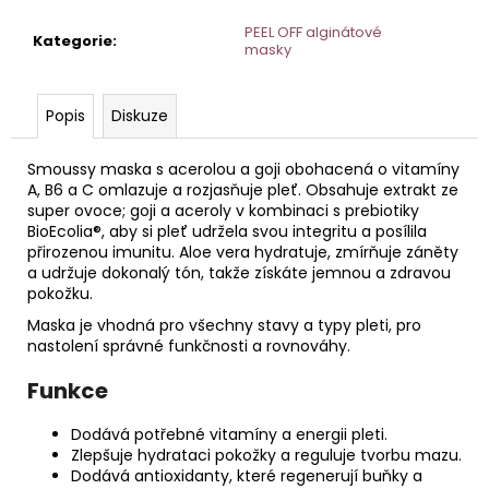
č
u
PEEL OFF alginátové
Kategorie
:
j
masky
e
m
Popis
Diskuze
e
Smoussy maska s acerolou a goji obohacená o vitamíny
ORCHID
A, B6 a C omlazuje a rozjasňuje pleť. Obsahuje extrakt ze
STEM
super ovoce; goji a aceroly v kombinaci s prebiotiky
CELL
BioEcolia®, aby si pleť udržela svou integritu a posílila
KRÉM
přirozenou imunitu. Aloe vera hydratuje, zmírňuje záněty
PRO
a udržuje dokonalý tón, takže získáte jemnou a zdravou
CITLIVOU
pokožku.
PLEŤ
50ML
Maska je vhodná pro všechny stavy a typy pleti, pro
HOME
nastolení správné funkčnosti a rovnováhy.
Funkce
Dodává potřebné vitamíny a energii pleti.
Zlepšuje hydrataci pokožky a reguluje tvorbu mazu.
Dodává antioxidanty, které regenerují buňky a