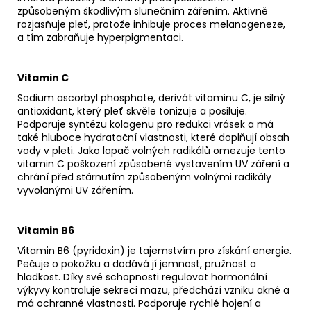
způsobeným škodlivým slunečním zářením. Aktivně
rozjasňuje pleť, protože inhibuje proces melanogeneze,
a tím zabraňuje hyperpigmentaci.
Vitamin C
Sodium ascorbyl phosphate, derivát vitaminu C, je silný
antioxidant, který pleť skvěle tonizuje a posiluje.
Podporuje syntézu kolagenu pro redukci vrásek a má
také hluboce hydratační vlastnosti, které doplňují obsah
vody v pleti. Jako lapač volných radikálů omezuje tento
vitamin C poškození způsobené vystavením UV záření a
chrání před stárnutím způsobeným volnými radikály
vyvolanými UV zářením.
Vitamin B6
Vitamin B6 (pyridoxin) je tajemstvím pro získání energie.
Pečuje o pokožku a dodává jí jemnost, pružnost a
hladkost. Díky své schopnosti regulovat hormonální
výkyvy kontroluje sekreci mazu, předchází vzniku akné a
má ochranné vlastnosti. Podporuje rychlé hojení a