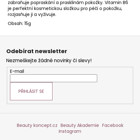
zabraňuje popraskání a prasklinám pokožky. Vitamin B6
je perfektní kosmetickou složkou pro péči o pokožku,
rozjasňuje ji a vyživuje.
Obsah: 15g
Z
á
Odebírat newsletter
p
Nezmeškejte žádné novinky či slevy!
a
t
E-mail
í
PŘIHLÁSIT SE
Beauty koncept.cz
Beauty Akademie
Facebook
Instagram