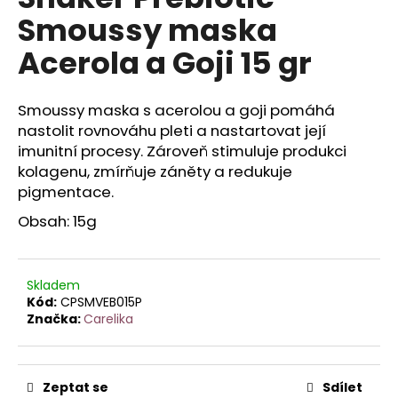
je
a
Smoussy maska
0,0
z
j
Acerola a Goji 15 gr
5
í
hvězdiček.
t
Smoussy maska s acerolou a goji pomáhá
?
nastolit rovnováhu pleti a nastartovat její
imunitní procesy. Zároveň stimuluje produkci
kolagenu, zmírňuje záněty a redukuje
pigmentace.
HLEDAT
Obsah: 15g
D
Skladem
o
Kód:
CPSMVEB015P
Značka:
Carelika
p
o
r
u
Zeptat se
Sdílet