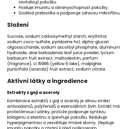
revitalizují pokožku.
Posiluje imunitu a obranyschopnost pokožky.
Dodává prebiotika a podporuje zdravou mikroflóru.
Složení
Sucrose, sodium carboxymethyl starch, erythritol,
sodium coco-sulfate, pyridoxine hcl, alpha-glucan
oligosaccharide, sodium ascorbyl phosphate, aluminum
hydroxide, aloe barbadensis leaf juice powder, lycium
barbarum fruit extract, maltodextrin, parfum
(fragrance), ci 15985 (yellow 6 lake), malpighia
punicifolia (acerola) fruit extract, sodium citrate
Aktivní látky a ingredience
Extrakty z goji a aceroly
Kombinace extraktů z goji a aceroly je silnou směsí
antioxidantů, polyfenolů a esenciálních živin. Extrakt má
protistárnoucí účinky, protože podporuje syntézu
kolagenu a elastinu a zpevňuje pokožku. Redukuje
hyperpigmentaci a zesvětluje tmavé skvrny. Zlepšuje
imunitu pokožky a chrání ji před poškozením