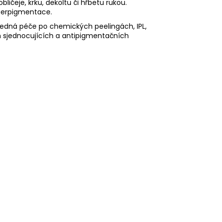
bličeje, krku, dekoltu či hřbetu rukou.
perpigmentace.
ledná péče po chemických peelingách, IPL,
h sjednocujících a antipigmentačních