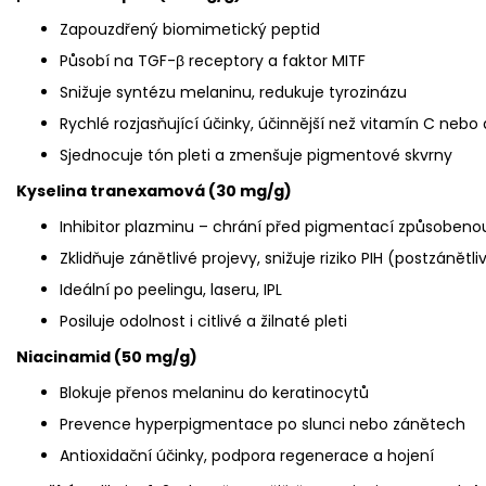
Zapouzdřený biomimetický peptid
Působí na TGF-β receptory a faktor MITF
Snižuje syntézu melaninu, redukuje tyrozinázu
Rychlé rozjasňující účinky, účinnější než vitamín C nebo 
Sjednocuje tón pleti a zmenšuje pigmentové skvrny
Kyselina tranexamová (30 mg/g)
Inhibitor plazminu – chrání před pigmentací způsoben
Zklidňuje zánětlivé projevy, snižuje riziko PIH (postzáně
Ideální po peelingu, laseru, IPL
Posiluje odolnost i citlivé a žilnaté pleti
Niacinamid (50 mg/g)
Blokuje přenos melaninu do keratinocytů
Prevence hyperpigmentace po slunci nebo zánětech
Antioxidační účinky, podpora regenerace a hojení