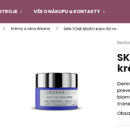
STROJE
VŠE O NÁKUPU a KONTAKTY
Krémy a séra Arkana
SKIN TONE NEURO krém 50 ml
Co potřebujete najít?
Průmě
Neoh
hodno
SK
produ
HLEDAT
je
kr
0,0
z
5
Doporučujeme
hvězdi
Denní
prev
biom
tran
Obsa