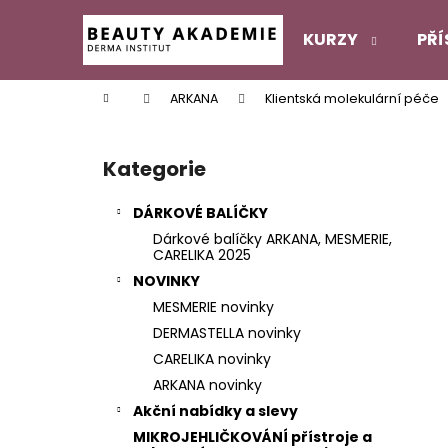
K
Přejít
na
o
KURZY
PŘÍ
obsah
Zpět
Zpět
š
do
do
í
Domů
ARKANA
Klientská molekulární péče
k
obchodu
obchodu
P
o
Kategorie
Přeskočit
s
kategorie
t
DÁRKOVÉ BALÍČKY
r
Dárkové balíčky ARKANA, MESMERIE,
a
CARELIKA 2025
n
NOVINKY
n
MESMERIE novinky
í
DERMASTELLA novinky
p
CARELIKA novinky
a
ARKANA novinky
n
Akční nabídky a slevy
e
MIKROJEHLIČKOVÁNÍ přístroje a