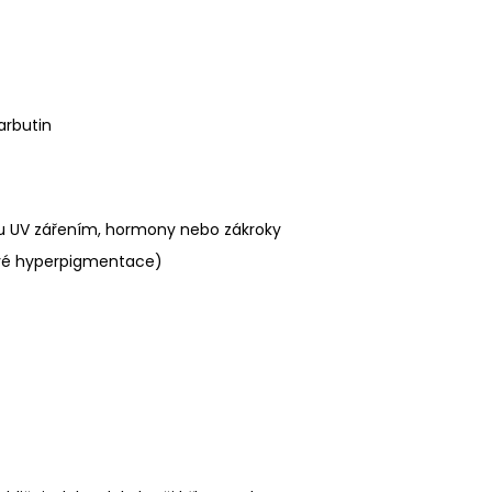
arbutin
ou UV zářením, hormony nebo zákroky
tlivé hyperpigmentace)