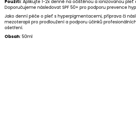
Použití
: Aplikujte 1-2x denně na očištěnou a ionizovanou pleť o
Doporučujeme následovat SPF 50+ pro podporu prevence hy
Jako denní péče o pleť s hyperpigmentacemi, příprava či nás
mezoterapii pro prodloužení a podporu účinků profesionálníc
ošetření.
Obsah
: 50ml