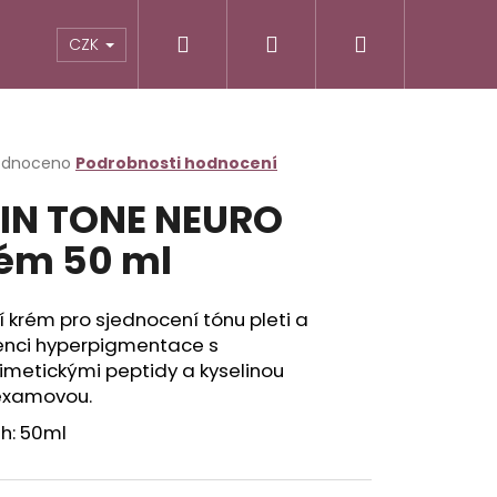
Hledat
Přihlášení
Nákupní
CZK
košík
rné
odnoceno
Podrobnosti hodnocení
cení
IN TONE NEURO
ktu
ém 50 ml
ček.
 krém pro sjednocení tónu pleti a
enci hyperpigmentace s
imetickými peptidy a kyselinou
examovou.
h: 50ml
Následující