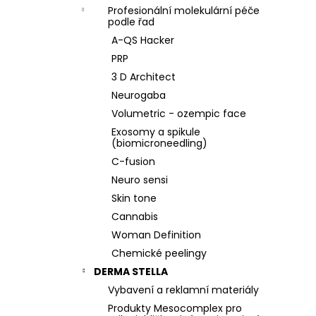
Profesionální molekulární péče
podle řad
A-QS Hacker
PRP
3 D Architect
Neurogaba
Volumetric - ozempic face
Exosomy a spikule
(biomicroneedling)
C-fusion
Neuro sensi
Skin tone
Cannabis
Woman Definition
Chemické peelingy
DERMA STELLA
Vybavení a reklamní materiály
Produkty Mesocomplex pro