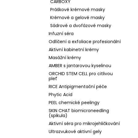
CARBOXY
Práškové krémové masky
Krémové a gelové masky
Sádrové a dvofázové masky
Infuzní séra
Odlíčení a exfoliace profesionální
Aktivní kabinetní krémy
Masážní krémy
AMBER s jantarovou kyselinou
ORCHID STEM CELL pro citlivou
pleť
RICE Antipigmentační péče
Phytic Acid
PEEL chemické peelingy
SKIN CHAT biomicroneedling
(spikula)
Aktivní séra pro mikrojehličkování
Ultrazvukové aktivní gely