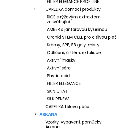
FILLER ELEGANCE PROF LINE
CARELIKA domácí produkty
RICE s rýžovým extraktem
zesvětlující
AMBER s jantarovou kyselinou
Orchid STEM CELL pro citlivou pleť
Krémy, SPF, BB gely, misty
Odlíčení, čištění, exfoliace
Aktivní masky
Aktivní séra
Phytic acid
FILLER ELLEGANCE
SKIN CHAT
SILK RENEW
CARELIKA tělová péče
ARKANA
Vzorky, vybavení, pomůcky
Arkana