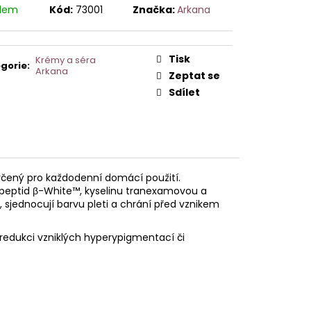
AVCE PRO DERMAPERO
adem
Kód:
73001
Značka:
Arkana
 DERMAQUATRO NANO
GLOW
Tisk
Krémy a séra
gorie
:
Arkana
Zeptat se
Sdílet
určený pro každodenní domácí použití.
ý peptid β-White™, kyselinu tranexamovou a
 sjednocují barvu pleti a chrání před vznikem
o redukci vzniklých hyperypigmentací či