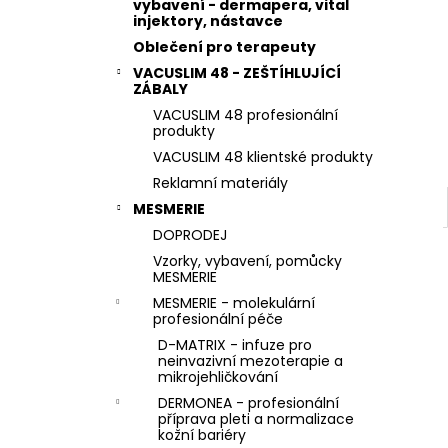
STERILNÍ NÁSTAVCE PRO DERMAPERO
vybavení - dermapera, vital
l
DERMALIGHTPEN A DERMAQUATRO 36
injektory, nástavce
JEHLIČEK
Oblečení pro terapeuty
VACUSLIM 48 - ZEŠTÍHLUJÍCÍ
ZÁBALY
VACUSLIM 48 profesionální
produkty
VACUSLIM 48 klientské produkty
Reklamní materiály
MESMERIE
DOPRODEJ
Vzorky, vybavení, pomůcky
MESMERIE
MESMERIE - molekulární
profesionální péče
D-MATRIX - infuze pro
neinvazivní mezoterapie a
mikrojehličkování
DERMONEA - profesionální
příprava pleti a normalizace
kožní bariéry