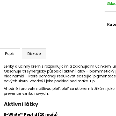
STERILNÍ NÁSTAVCE PRO DERMAPERO
STERILNÍ NÁST
Skl
DERMALIGHTPEN A DERMAQUATRO 12
DERMALIGHT A
JEHLIČEK
NÁSTAVCE/BB
Kate
Popis
Diskuze
Lehký a účinný krém s rozjasňujícím a zklidňujícím účinkem, 
Obsahuje tři synergicky působící aktivní látky – biomimetick
niacinamid – které pomáhají redukovat existující pigmentace,
nových skvrn. Vhodný i jako podklad pod make-up.
Vhodné i pro velmi citlivou pleť, pleť se sklonem k žilkám, jak
prevence vzniku nových.
Aktivní látky
β-White™ Peptid (20 mg/g)