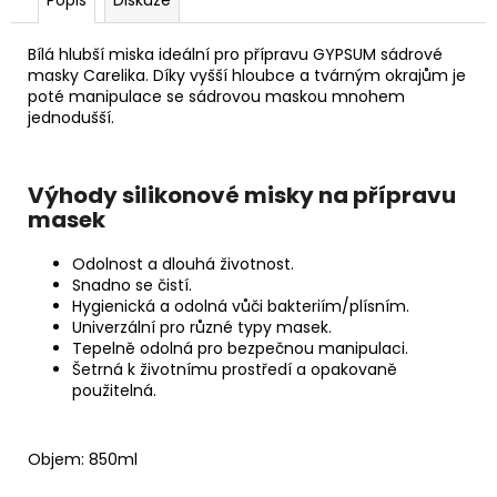
č
u
j
Bílá hlubší miska ideální pro přípravu GYPSUM sádrové
e
masky Carelika. Díky vyšší hloubce a tvárným okrajům je
poté manipulace se sádrovou maskou mnohem
m
jednodušší.
e
TONIKUM
Výhody silikonové misky na přípravu
S
masek
HYDRATAČNÍM
KOMPLEXEM
Odolnost a dlouhá životnost.
200
ML
Snadno se čistí.
Hygienická a odolná vůči bakteriím/plísním.
Univerzální pro různé typy masek.
Tepelně odolná pro bezpečnou manipulaci.
Šetrná k životnímu prostředí a opakovaně
použitelná.
Objem: 850ml