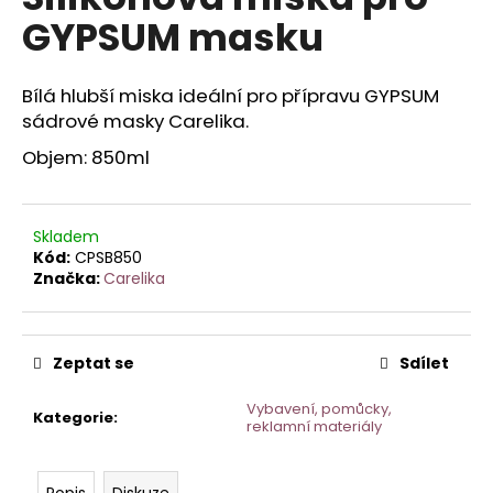
je
a
GYPSUM masku
0,0
z
j
5
í
hvězdiček.
Bílá hlubší miska ideální pro přípravu GYPSUM
t
sádrové masky Carelika.
?
Objem: 850ml
Skladem
HLEDAT
Kód:
CPSB850
Značka:
Carelika
D
Zeptat se
Sdílet
o
p
Vybavení, pomůcky,
Kategorie
:
o
reklamní materiály
r
u
Popis
Diskuze