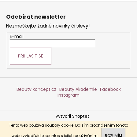
Z
á
Odebírat newsletter
p
Nezmeškejte žádné novinky či slevy!
a
t
E-mail
í
PŘIHLÁSIT SE
Beauty koncept.cz
Beauty Akademie
Facebook
Instagram
Vytvořil Shoptet
Copyright 2026
DERMABEAUTY
. Všechna práva
Tento web používá soubory cookie. Dalším procházením tohoto
vyhrazena.
webu vyjadřujete souhlas s jejich používáním.
ROZUMÍM