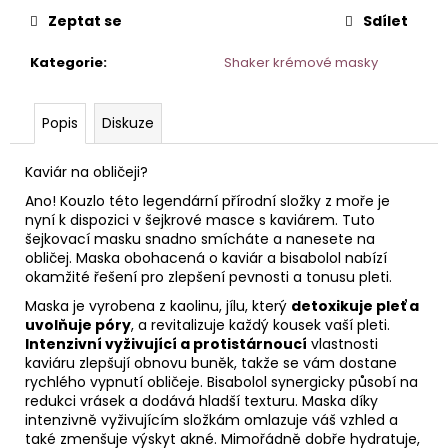
č
Zeptat se
Sdílet
u
j
Kategorie
:
Shaker krémové masky
e
m
e
Popis
Diskuze
TONIKUM
Kaviár na obličeji?
S
Ano! Kouzlo této legendární přírodní složky z moře je
HYDRATAČNÍM
nyní k dispozici v šejkrové masce s kaviárem. Tuto
KOMPLEXEM
50
šejkovací masku snadno smícháte a nanesete na
ML
obličej. Maska obohacená o kaviár a bisabolol nabízí
okamžité řešení pro zlepšení pevnosti a tonusu pleti.
Maska je vyrobena z kaolinu, jílu, který
detoxikuje pleť a
uvolňuje póry
, a revitalizuje každý kousek vaší pleti.
Intenzivní vyživující a protistárnoucí
vlastnosti
kaviáru zlepšují obnovu buněk, takže se vám dostane
rychlého vypnutí obličeje. Bisabolol synergicky působí na
redukci vrásek a dodává hladší texturu. Maska díky
intenzivně vyživujícím složkám omlazuje váš vzhled a
také zmenšuje výskyt akné. Mimořádně dobře hydratuje,