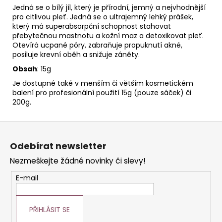
Jedná se o bílý jíl, který je přírodní, jemný a nejvhodnější
pro citlivou pleť. Jedná se o ultrajemný lehký prášek,
který má superabsorpční schopnost stahovat
přebytečnou mastnotu a kožní maz a detoxikovat pleť.
Otevírá ucpané póry, zabraňuje propuknutí akné,
posiluje krevní oběh a snižuje záněty.
Obsah
: 15g
Je dostupné také v menším či větším kosmetickém
balení pro profesionální použití 15g (pouze sáček) či
200g.
Z
á
Odebírat newsletter
p
Nezmeškejte žádné novinky či slevy!
a
t
E-mail
í
PŘIHLÁSIT SE