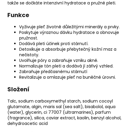
takže se dočkáte intenzivní hydratace a pružné pleti.
Funkce
Vyživuje pleť životně důležitými minerály a prvky.
Poskytuje výraznou dávku hydratace a obnovuje
pružnost.
Dodává pleti účinek proti stárnutí.
Detoxikuje a absorbuje přebytečný kožní maz a
nečistoty.
Uvolňuje póry a zabraňuje vzniku akné.
Normalizuje tón pleti a dodává jí zářivý vzhled.
Zabraňuje předčasnému stárnutí
Revitalizuje a omlazuje pleť na buněčné úrovni.
Složení
Talc, sodium carboxymethyl starch, sodium cocoyl
glutamate, algin, maris sal (sea salt), bisabolol, aqua
(water), glycerin, ci 77007 (ultramarines), parfum
(fragrance), silica, caviar extract, kaolin, benzyl alcohol,
dehydroacetic acid