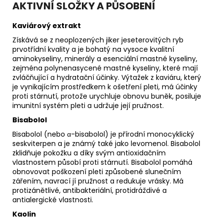
AKTIVNÍ SLOŽKY A PŮSOBENÍ
Kaviárový extrakt
Získává se z neoplozených jiker jeseterovitých ryb
prvotřídní kvality a je bohatý na vysoce kvalitní
aminokyseliny, minerály a esenciální mastné kyseliny,
zejména polynenasycené mastné kyseliny, které mají
zvláčňující a hydratační účinky. Výtažek z kaviáru, který
je vynikajícím prostředkem k ošetření pleti, má účinky
proti stárnutí, protože urychluje obnovu buněk, posiluje
imunitní systém pleti a udržuje její pružnost.
Bisabolol
Bisabolol (nebo α-bisabolol) je přírodní monocyklický
seskviterpen a je známý také jako levomenol. Bisabolol
zklidňuje pokožku a díky svým antioxidačním
vlastnostem působí proti stárnutí. Bisabolol pomáhá
obnovovat poškození pleti způsobené slunečním
zářením, navrací jí pružnost a redukuje vrásky. Má
protizánětlivé, antibakteriální, protidráždivé a
antialergické vlastnosti.
Kaolin