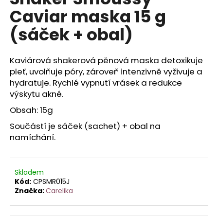
je
a
Caviar maska 15 g
0,0
z
j
(sáček + obal)
5
í
hvězdiček.
t
Kaviárová shakerová pěnová maska detoxikuje
?
pleť, uvolňuje póry, zároveň intenzivně vyživuje a
hydratuje. Rychlé vypnutí vrásek a redukce
výskytu akné.
Obsah: 15g
HLEDAT
Součástí je sáček (sachet) + obal na
namíchání.
D
o
Skladem
p
Kód:
CPSMR015J
o
Značka:
Carelika
r
u