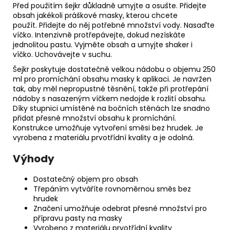
Před použitím šejkr důkladně umyjte a osušte. Přidejte
obsah jakékoli práškové masky, kterou chcete
použít. Přidejte do něj potřebné množství vody. Nasaďte
víčko. Intenzivně protřepávejte, dokud nezískáte
jednolitou pastu. Vyjměte obsah a umyjte shaker i
víčko. Uchovávejte v suchu.
Šejkr poskytuje dostatečně velkou nádobu o objemu 250
ml pro promíchání obsahu masky k aplikaci. Je navržen
tak, aby měl nepropustné těsnění, takže při protřepání
nádoby s nasazeným víčkem nedojde k rozlití obsahu.
Díky stupnici umístěné na bočních stěnách lze snadno
přidat přesné množství obsahu k promíchání.
Konstrukce umožňuje vytvoření směsi bez hrudek. Je
vyrobena z materiálu prvotřídní kvality a je odolná.
Výhody
Dostatečný objem pro obsah
Třepáním vytváříte rovnoměrnou směs bez
hrudek
Značení umožňuje odebrat přesné množství pro
přípravu pasty na masky
Vyrobeno z materiálu prvotřídní kvality