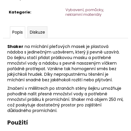
č
u
Vybavení, pomůcky,
Kategorie
:
j
reklamní materiály
e
m
e
Popis
Diskuze
Shaker
na míchání pleťových masek je plastová
STERILNÍ
nádoba s jedinečným uzávěrem, který ji pevně uzavírá.
NÁSTAVCE
Do šejkru stačí přidat práškovou masku a potřebné
PRO
množství vody a nádobu s pevně nasazeným víčkem
DERMAPERO
pořádně protřepat. Vznikne tak homogenní směs bez
DERMALIGHTPEN
jakýchkoli hrudek. Díky nepropustnému těsnění je
A
DERMAQUATRO
míchání snadné bez jakéhokoli rozlití nebo plýtvání.
12
Značení v mililitrech po stranách stěny šejkru umožňuje
JEHLIČEK
pohodlně nalít přesné množství vody a potřebné
množství prášku k promíchání. Shaker má objem 250 ml,
což poskytuje dostatečný prostor pro zajištění
důkladného promíchání.
Použití