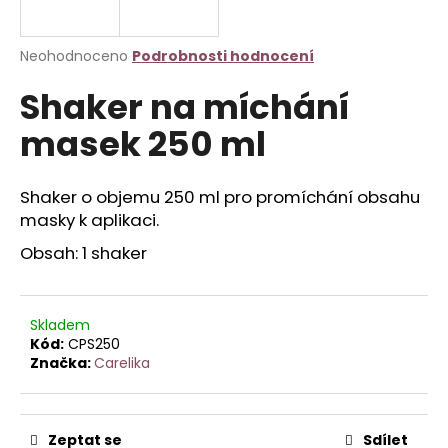
a
j
Průměrné
Neohodnoceno
Podrobnosti hodnocení
í
hodnocení
Shaker na míchání
produktu
t
je
?
masek 250 ml
0,0
z
5
hvězdiček.
Shaker o objemu 250 ml pro promíchání obsahu
masky k aplikaci.
HLEDAT
Obsah: 1 shaker
D
Skladem
o
Kód:
CPS250
p
Značka:
Carelika
o
r
u
Zeptat se
Sdílet