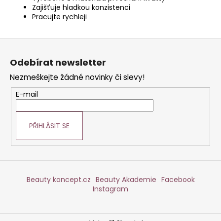
Zajišťuje hladkou konzistenci
Pracujte rychleji
Z
á
Odebírat newsletter
p
Nezmeškejte žádné novinky či slevy!
a
t
E-mail
í
PŘIHLÁSIT SE
Beauty koncept.cz
Beauty Akademie
Facebook
Instagram