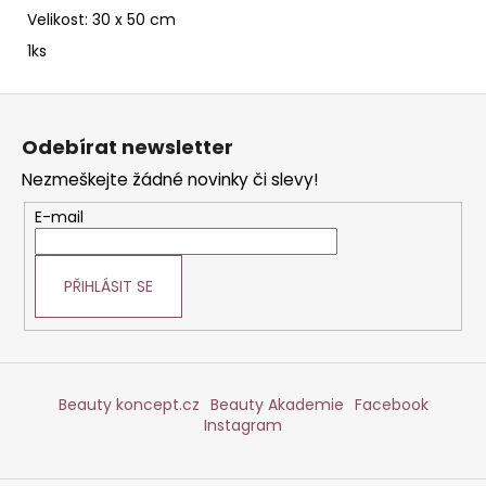
č
Velikost: 30 x 50 cm
u
j
1ks
e
m
Z
e
á
Odebírat newsletter
p
Nezmeškejte žádné novinky či slevy!
a
STERILNÍ
NÁSTAVCE
t
E-mail
PRO
DERMAPERO
í
DERMALIGHTPEN
A
PŘIHLÁSIT SE
DERMAQUATRO
12
JEHLIČEK
Beauty koncept.cz
Beauty Akademie
Facebook
Instagram