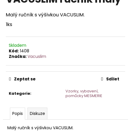
je
a
0,0
z
j
Malý ručník s výšivkou VACUSLIM.
5
í
hvězdiček.
1ks
t
?
Skladem
Kód:
1408
Značka:
Vacuslim
HLEDAT
Zeptat se
Sdílet
Vzorky, vybavení,
D
Kategorie
:
pomůcky MESMERIE
o
p
o
Popis
Diskuze
r
u
Malý ručník s výšivkou VACUSLIM.