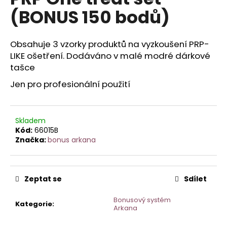
je
a
(BONUS 150 bodů)
0,0
z
j
5
í
hvězdiček.
Obsahuje 3 vzorky produktů na vyzkoušení PRP-
t
LIKE ošetření. Dodáváno v malé modré dárkové
?
tašce
Jen pro profesionální použití
HLEDAT
Skladem
Kód:
66015B
Značka:
bonus arkana
D
o
Zeptat se
Sdílet
p
o
Bonusový systém
Kategorie
:
r
Arkana
u