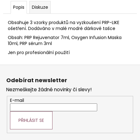
č
u
Popis
Diskuze
j
e
Obsahuje 3 vzorky produktů na vyzkoušení PRP-LIKE
m
ošetření. Dodáváno v malé modré dárkové tašce
e
Obsah: PRP Rejuvenator 7ml, Oxygen Infusion Maska
10ml, PRP sérum 3ml
Jen pro profesionální použití
STERILNÍ
NÁSTAVCE
PRO
Z
DERMAPERO
DERMALIGHTPEN
á
Odebírat newsletter
A
p
DERMAQUATRO
Nezmeškejte žádné novinky či slevy!
36
a
JEHLIČEK
t
E-mail
í
PŘIHLÁSIT SE