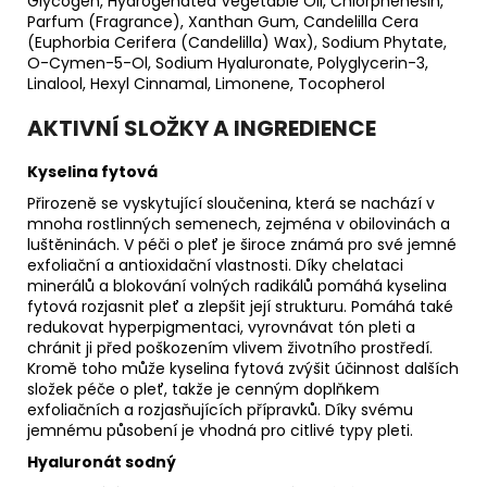
Glycogen, Hydrogenated Vegetable Oil, Chlorphenesin,
Parfum (Fragrance), Xanthan Gum, Candelilla Cera
(Euphorbia Cerifera (Candelilla) Wax), Sodium Phytate,
O-Cymen-5-Ol, Sodium Hyaluronate, Polyglycerin-3,
Linalool, Hexyl Cinnamal, Limonene, Tocopherol
AKTIVNÍ SLOŽKY A INGREDIENCE
Kyselina fytová
Přirozeně se vyskytující sloučenina, která se nachází v
mnoha rostlinných semenech, zejména v obilovinách a
luštěninách. V péči o pleť je široce známá pro své jemné
exfoliační a antioxidační vlastnosti. Díky chelataci
minerálů a blokování volných radikálů pomáhá kyselina
fytová rozjasnit pleť a zlepšit její strukturu. Pomáhá také
redukovat hyperpigmentaci, vyrovnávat tón pleti a
chránit ji před poškozením vlivem životního prostředí.
Kromě toho může kyselina fytová zvýšit účinnost dalších
složek péče o pleť, takže je cenným doplňkem
exfoliačních a rozjasňujících přípravků. Díky svému
jemnému působení je vhodná pro citlivé typy pleti.
Hyaluronát sodný