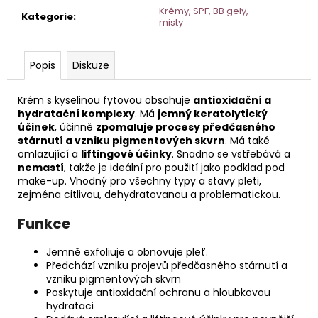
č
Krémy, SPF, BB gely,
u
Kategorie
:
misty
j
e
m
Popis
Diskuze
e
Krém s kyselinou fytovou obsahuje
antioxidační a
hydratační komplexy
. Má
jemný keratolytický
STERILNÍ
účinek
, účinně
zpomaluje procesy předčasného
NÁSTAVCE
stárnutí a vzniku pigmentových skvrn
. Má také
PRO
omlazující a
liftingové účinky
. Snadno se vstřebává a
DERMAPERO
nemastí
, takže je ideální pro použití jako podklad pod
DERMALIGHTPEN
make-up. Vhodný pro všechny typy a stavy pleti,
A
DERMAQUATRO
zejména citlivou, dehydratovanou a problematickou.
12
JEHLIČEK
Funkce
Jemně exfoliuje a obnovuje pleť.
Předchází vzniku projevů předčasného stárnutí a
vzniku pigmentových skvrn
Poskytuje antioxidační ochranu a hloubkovou
hydrataci