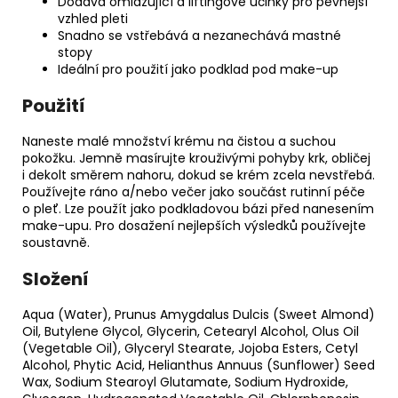
Dodává omlazující a liftingové účinky pro pevnější
vzhled pleti
Snadno se vstřebává a nezanechává mastné
stopy
Ideální pro použití jako podklad pod make-up
Použití
Naneste malé množství krému na čistou a suchou
pokožku. Jemně masírujte krouživými pohyby krk, obličej
i dekolt směrem nahoru, dokud se krém zcela nevstřebá.
Používejte ráno a/nebo večer jako součást rutinní péče
o pleť. Lze použít jako podkladovou bázi před nanesením
make-upu. Pro dosažení nejlepších výsledků používejte
soustavně.
Složení
Aqua (Water), Prunus Amygdalus Dulcis (Sweet Almond)
Oil, Butylene Glycol, Glycerin, Cetearyl Alcohol, Olus Oil
(Vegetable Oil), Glyceryl Stearate, Jojoba Esters, Cetyl
Alcohol, Phytic Acid, Helianthus Annuus (Sunflower) Seed
Wax, Sodium Stearoyl Glutamate, Sodium Hydroxide,