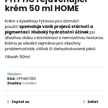
je
a
krém 50 ml HOME
1,5
z
j
5
í
hvězdiček.
Krém s kyselinou fytovou pro domácí
t
použití
zpomaluje vznik projevů stárnutí a
?
pigmentací
.
Hluboký hydratační účinek
po
dlouhou dobu v kombinaci s nemastnou texturou
krému je ideální zejména pro všechny
problematické, citlivé či dehydratované pleti.
HLEDAT
Obsah: 50ml
Skladem
D
Kód:
CPPARC050
o
Značka:
Carelika
p
o
r
Zeptat se
Sdílet
u