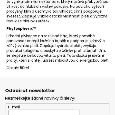
Je vynikajícím humektantem, který nasává přebytečnou
vlhkost do hlubších vrstev pokožky. Na povrchu vytváří
prodyšný film a uzamyká tak vlhkost, čímž podporuje
svěžest. Zlepšuje viskoelastické vlastnosti pleti a výrazně
redukuje hloubku vrásek.
Phytospherix™
Přírodní glykogen na rostlinné bázi, který pomáhá
obnovovat energii kožních buněk a podporuje zdravý a
zářivý vzhled pleti. Zlepšuje hydrataci pleti, zvyšuje
produkci kolagenu a poskytuje účinky proti stárnutí tím,
že zlepšuje celkovou vitalitu pleti. Tato složka je ideální
pro ty, kteří si chtějí udržet mladistvou a energickou pleť.
Obsah: 50ml
Z
á
Odebírat newsletter
p
Nezmeškejte žádné novinky či slevy!
a
t
E-mail
í