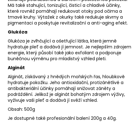
Má také stahující, tonizující, čisticí a chladivé účinky,
které rovněž pomáhají redukovat otoky pod očima a
tmavé kruhy. Výtažek z okurky také redukuje skvrny a
pigmentaci a poskytuje revitalizační a anti-aging efekt.
Glukóza
Glukóza je zvlhčující a ošetřující látka, která jemně
hydratuje pleť a dodává jí jemnost. Je nejlepším zdrojem
energie, který působí také jako exfoliant a podporuje
buněčnou výměnu pro mladistvý vzhled pleti.
Alginát
Alginát, získávaný z hnědých mořských řas, hloubkově
hydratuje pokožku. Jeho antioxidační, protizánětlivé a
antibakteriální účinky pomáhají snižovat záněty a
podráždění. Jelikož je alginát bohatým zdrojem výživy,
vyživuje vaši pleť a dodává jí svěží vzhled.
Obsah: 500g
Je dostupné také profesionální balení 200g a 40g.