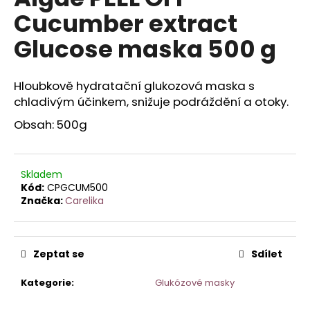
je
a
Cucumber extract
0,0
z
j
Glucose maska 500 g
5
í
hvězdiček.
t
Hloubkově hydratační glukozová maska s
?
chladivým účinkem, snižuje podráždění a otoky.
Obsah: 500g
HLEDAT
Skladem
Kód:
CPGCUM500
Značka:
Carelika
D
o
p
Zeptat se
Sdílet
o
r
Kategorie
:
Glukózové masky
u