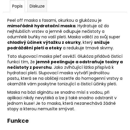
č
Popis
Diskuze
u
j
e
Peel off maska s řasami, okurkou a glukózou je
m
mimořádně hydratační maska
. Hydratuje až do
nejhlubších vrstev a jemně odlupuje nečistoty a
e
odumřelé buňky na vaší pleti. Maska vděčí za svůj super
chladivý účinek výtažku z okurky
, který
snižuje
podráždění pleti a otoky
a redukuje tmavé skvrny.
ORCHID
STEM
Tato slupovací maska pleť osvěží. Glukóza přidává čisticí
CELL
funkci tím, že
jemně peelinguje a odstraňuje toxiny a
KRÉM
nečistoty z povrchu
. Jako zvlhčující látka přispívá k
PRO
hydrataci pleti. Slupovací maska vytváří jednolitou
CITLIVOU
pastu, která se na obličeji rozetře do homogenní vrstvy a
PLEŤ
okamžitě vám poskytne tonizující a čisticí účinky pleti.
50ML
HOME
Maska na bázi alginátu se snadno mísí s vodou, při
aplikaci nikdy nevytéká a lze ji také snadno odstranit v
jednom kuse! Je to maska, která nezanechává žádné
stopy a kterou nemusíte smývat.
Funkce