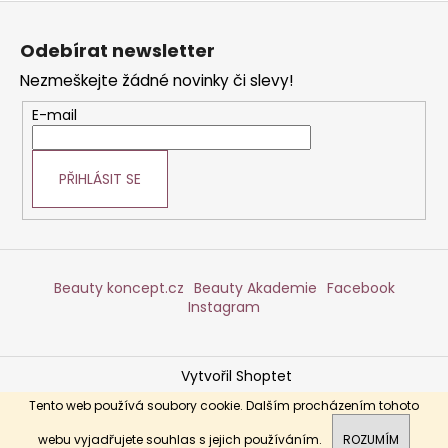
Z
á
Odebírat newsletter
p
Nezmeškejte žádné novinky či slevy!
a
t
E-mail
í
PŘIHLÁSIT SE
Beauty koncept.cz
Beauty Akademie
Facebook
Instagram
Vytvořil Shoptet
Copyright 2026
DERMABEAUTY
. Všechna práva
Tento web používá soubory cookie. Dalším procházením tohoto
vyhrazena.
webu vyjadřujete souhlas s jejich používáním.
ROZUMÍM