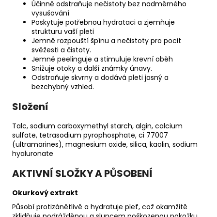
Účinně odstraňuje nečistoty bez nadměrného
vysušování
Poskytuje potřebnou hydrataci a zjemňuje
strukturu vaší pleti
Jemně rozpouští špínu a nečistoty pro pocit
svěžesti a čistoty.
Jemně peelinguje a stimuluje krevní oběh
Snižuje otoky a další známky únavy.
Odstraňuje skvrny a dodává pleti jasný a
bezchybný vzhled.
Složení
Talc, sodium carboxymethyl starch, algin, calcium
sulfate, tetrasodium pyrophosphate, ci 77007
(ultramarines), magnesium oxide, silica, kaolin, sodium
hyaluronate
AKTIVNÍ SLOŽKY A PŮSOBENÍ
Okurkový extrakt
Působí protizánětlivě a hydratuje pleť, což okamžitě
zklidňuje podrážděnou a sluncem poškozenou pokožku.