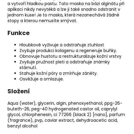
a vytvoří hladkou pastu. Tato maska na bázi alginátu při
aplikaci nikdy nevytéká a lze ji také snadno odstranit v
jednom kuse! Je to maska, která nezanechává žádné
stopy a kterou nemusíte smývat.
Funkce
Hloubkově vyživuje a odstraňuje ztuhlost
Zvyšuje produkci kolagenu a regeneruje buňky.
Obnovuje hustotu a restrukturalizuje kožní vrstvy
Zvyšuje pružnost pleti a odstraňuje známky
stárnutí.
Stahuje kožní póry a zmírňuje záněty.
Osvěžuje a omlazuje.
Složení
Aqua (water), glycerin, algin, phenoxyethanol, ppg-26-
buteth-26, peg-40 hydrogenated castor oil, caprylyl
glycol, chlorphenesin, ci 77266 (black 2) [nano], parfum
(fragrance), pvp, caviar extract, dehydroacetic acid,
benzyl alcohol