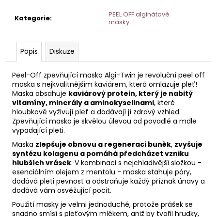
č
u
PEEL OFF alginátové
Kategorie
:
j
masky
e
m
Popis
Diskuze
e
Peel-Off zpevňující maska Algi-Twin je revoluční peel off
ČISTÍCÍ
maska s nejkvalitnějším kaviárem, která omlazuje pleť!
MLÉKO
Maska obsahuje
kaviárový protein, který je nabitý
S
vitamíny, minerály a aminokyselinami
, které
EXTRAKTEM
hloubkově vyživují pleť a dodávají jí zdravý vzhled.
Z
Zpevňující maska je skvělou úlevou od povadlé a mdle
BAVLNY
vypadající pleti.
50
ML
Maska
zlepšuje obnovu a regeneraci buněk
,
zvyšuje
syntézu kolagenu a pomáhá předcházet vzniku
hlubších vrásek
. V kombinaci s nejchladivější složkou -
esenciálním olejem z mentolu - maska stahuje póry,
dodává pleti pevnost a odstraňuje každý příznak únavy a
dodává vám osvěžující pocit.
Použití masky je velmi jednoduché, protože prášek se
snadno smísí s pleťovým mlékem, aniž by tvořil hrudky,