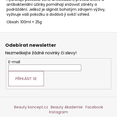
antibakteriální účinky pomáhají snižovat záněty a
podráždění. Jelikož je alginát bohatým zdrojem výživy,
vyživuje vaši pokožku a dodává jí svěží vzhled.
Obsah: 100ml + 25g
Z
á
Odebírat newsletter
p
Nezmeškejte žádné novinky či slevy!
a
t
E-mail
í
PŘIHLÁSIT SE
Beauty koncept.cz
Beauty Akademie
Facebook
Instagram