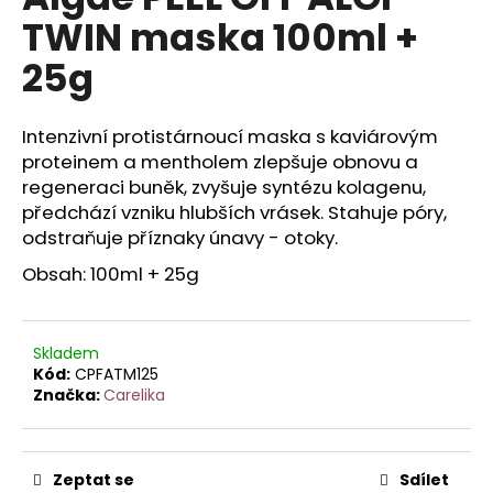
je
a
TWIN maska 100ml +
0,0
z
j
25g
5
í
hvězdiček.
t
Intenzivní protistárnoucí maska s kaviárovým
?
proteinem a mentholem zlepšuje obnovu a
regeneraci buněk, zvyšuje syntézu kolagenu,
předchází vzniku hlubších vrásek. Stahuje póry,
odstraňuje příznaky únavy - otoky.
HLEDAT
Obsah: 100ml + 25g
D
Skladem
o
Kód:
CPFATM125
Značka:
Carelika
p
o
r
u
Zeptat se
Sdílet