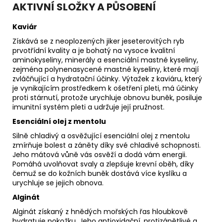
AKTIVNÍ SLOŽKY A PŮSOBENÍ
Kaviár
Získává se z neoplozených jiker jeseterovitých ryb
prvotřídní kvality a je bohatý na vysoce kvalitní
aminokyseliny, minerály a esenciální mastné kyseliny,
zejména polynenasycené mastné kyseliny, které mají
zvláčňující a hydratační účinky. Výtažek z kaviáru, který
je vynikajícím prostředkem k ošetření pleti, má účinky
proti stárnutí, protože urychluje obnovu buněk, posiluje
imunitní systém pleti a udržuje její pružnost.
Esenciální olej z mentolu
Silně chladivý a osvěžující esenciální olej z mentolu
zmírňuje bolest a záněty díky své chladivé schopnosti.
Jeho mátová vůně vás osvěží a dodá vám energii.
Pomáhá uvolňovat svaly a zlepšuje krevní oběh, díky
čemuž se do kožních buněk dostává více kyslíku a
urychluje se jejich obnova.
Alginát
Alginát získaný z hnědých mořských řas hloubkově
hydratuje pokožku. Jeho antioxidační, protizánětlivé a