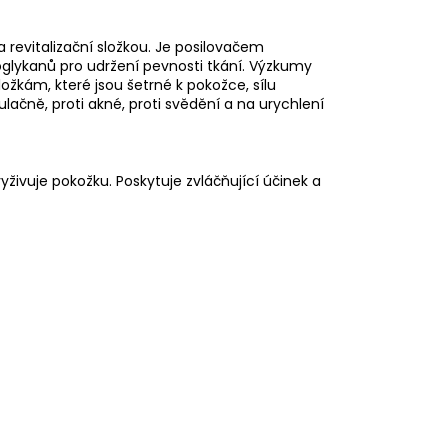
 a revitalizační složkou. Je posilovačem
oglykanů pro udržení pevnosti tkání. Výzkumy
ožkám, které jsou šetrné k pokožce, sílu
ulačně, proti akné, proti svědění a na urychlení
vyživuje pokožku. Poskytuje zvláčňující účinek a
í