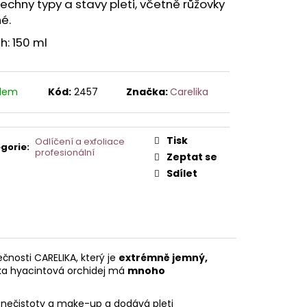
AVCE PRO DERMAPERO
echny typy a stavy pleti, včetně růžovky
 DERMAQUATRO NANO
né.
GLOW
: 150 ml
adem
Kód:
2457
Značka:
Carelika
Tisk
Odlíčení a exfoliace
gorie
:
profesionální
Zeptat se
Sdílet
čnosti CARELIKA, který je
extrémně jemný,
žka hyacintová orchidej má
mnoho
 nečistoty a make-up a dodává pleti