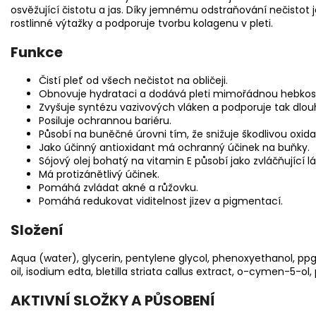
osvěžující čistotu a jas. Díky jemnému odstraňování nečistot 
rostlinné výtažky a podporuje tvorbu kolagenu v pleti.
Funkce
Čistí pleť od všech nečistot na obličeji.
Obnovuje hydrataci a dodává pleti mimořádnou hebkos
Zvyšuje syntézu vazivových vláken a podporuje tak dlo
Posiluje ochrannou bariéru.
Působí na buněčné úrovni tím, že snižuje škodlivou oxida
Jako účinný antioxidant má ochranný účinek na buňky.
Sójový olej bohatý na vitamin E působí jako zvláčňující l
Má protizánětlivý účinek.
Pomáhá zvládat akné a růžovku.
Pomáhá redukovat viditelnost jizev a pigmentací.
Složení
Aqua (water), glycerin, pentylene glycol, phenoxyethanol, 
oil, isodium edta, bletilla striata callus extract, o-cymen-5-o
AKTIVNÍ SLOŽKY A PŮSOBENÍ