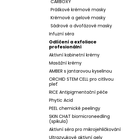
CARBOXY
Práškové krémové masky
Krémové a gelové masky
Sádrové a dvofázové masky
Infuzní séra
Odlíčení a exfoliace
profesionální
Aktivní kabinetní krémy
Masážní krémy
AMBER s jantarovou kyselinou
ORCHID STEM CELL pro citlivou
pleť
RICE Antipigmentační péče
Phytic Acid
PEEL chemické peelingy
SKIN CHAT biomicroneedling
(spikula)
Aktivní séra pro mikrojehličkování
Ultrazvukové aktivní gely