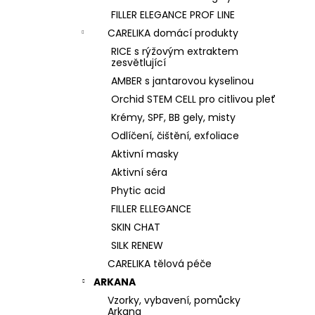
FILLER ELEGANCE PROF LINE
CARELIKA domácí produkty
RICE s rýžovým extraktem
zesvětlující
AMBER s jantarovou kyselinou
Orchid STEM CELL pro citlivou pleť
Krémy, SPF, BB gely, misty
Odlíčení, čištění, exfoliace
Aktivní masky
Aktivní séra
Phytic acid
FILLER ELLEGANCE
SKIN CHAT
SILK RENEW
CARELIKA tělová péče
ARKANA
Vzorky, vybavení, pomůcky
Arkana