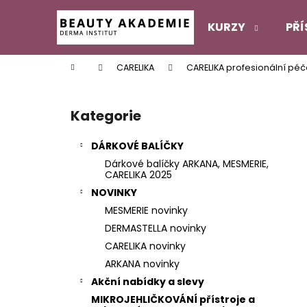
K
Přejít
na
o
KURZY
PŘÍ
obsah
Zpět
Zpět
š
do
do
í
Domů
CARELIKA
CARELIKA profesionální pé
k
obchodu
obchodu
P
o
Kategorie
Přeskočit
s
kategorie
t
DÁRKOVÉ BALÍČKY
r
Dárkové balíčky ARKANA, MESMERIE,
a
CARELIKA 2025
n
NOVINKY
n
MESMERIE novinky
í
DERMASTELLA novinky
p
CARELIKA novinky
a
ARKANA novinky
n
Akční nabídky a slevy
e
MIKROJEHLIČKOVÁNÍ přístroje a