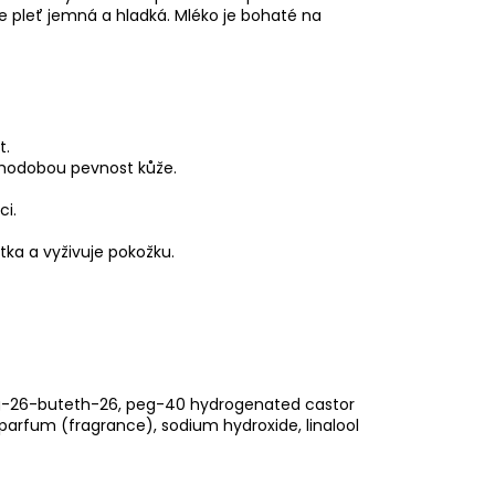
je pleť jemná a hladká. Mléko je bohaté na
t.
uhodobou pevnost kůže.
ci.
átka a vyživuje pokožku.
ppg-26-buteth-26, peg-40 hydrogenated castor
l, parfum (fragrance), sodium hydroxide, linalool