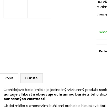
STERILNÍ NÁSTAVCE PRO DERMAPERO
STERILNÍ NÁST
na vš
DERMALIGHTPEN A DERMAQUATRO 12
DERMALIGHT A
a ak
JEHLIČEK
NÁSTAVCE/BB
Obsah
Skl
Kate
Popis
Diskuze
Orchidejové čisticí mléko je jedinečný výzkumný produkt spole
udržuje vlhkost a obnovuje ochrannou bariéru
. Jeho slo
ochranných vlastností.
Čisticí mléko s kmenovými buňkami orchideje hloubkově čistí