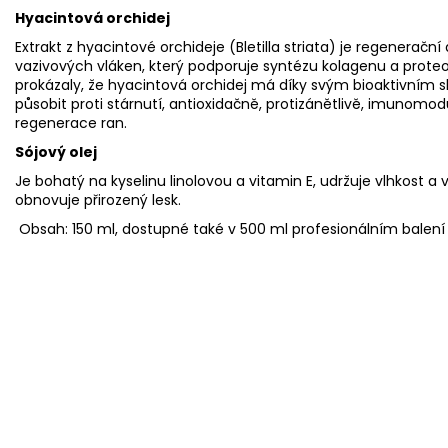
Hyacintová orchidej
Extrakt z hyacintové orchideje (Bletilla striata) je regenerační
vazivových vláken, který podporuje syntézu kolagenu a prote
prokázaly, že hyacintová orchidej má díky svým bioaktivním sl
působit proti stárnutí, antioxidačně, protizánětlivě, imunomod
regenerace ran.
Sójový olej
Je bohatý na kyselinu linolovou a vitamin E, udržuje vlhkost a 
obnovuje přirozený lesk.
Obsah: 150 ml, dostupné také v 500 ml profesionálním balen