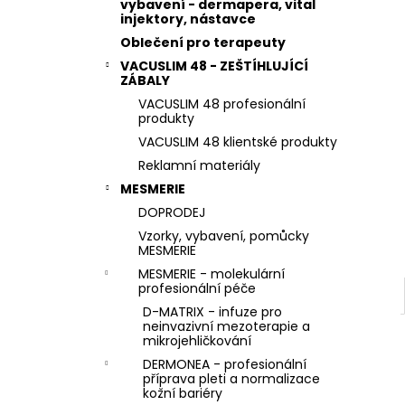
STERILNÍ NÁSTAVCE PRO DERMAPERO
vybavení - dermapera, vital
l
DERMALIGHTPEN A DERMAQUATRO 36
injektory, nástavce
JEHLIČEK
Oblečení pro terapeuty
VACUSLIM 48 - ZEŠTÍHLUJÍCÍ
ZÁBALY
VACUSLIM 48 profesionální
produkty
VACUSLIM 48 klientské produkty
Reklamní materiály
MESMERIE
DOPRODEJ
Vzorky, vybavení, pomůcky
MESMERIE
MESMERIE - molekulární
profesionální péče
D-MATRIX - infuze pro
neinvazivní mezoterapie a
mikrojehličkování
DERMONEA - profesionální
příprava pleti a normalizace
kožní bariéry