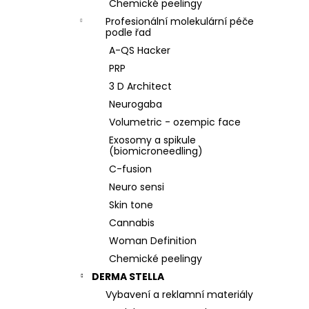
Chemické peelingy
Profesionální molekulární péče
podle řad
A-QS Hacker
PRP
3 D Architect
Neurogaba
Volumetric - ozempic face
Exosomy a spikule
(biomicroneedling)
C-fusion
Neuro sensi
Skin tone
Cannabis
Woman Definition
Chemické peelingy
DERMA STELLA
Vybavení a reklamní materiály