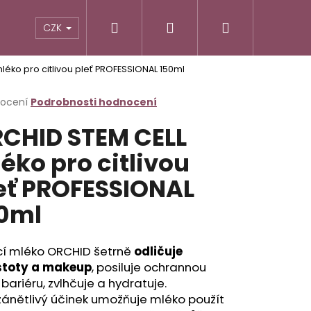
Hledat
Přihlášení
Nákupní
CZK
léko pro citlivou pleť PROFESSIONAL 150ml
košík
rné
nocení
Podrobnosti hodnocení
cení
CHID STEM CELL
ktu
éko pro citlivou
eť PROFESSIONAL
ček.
0ml
cí mléko ORCHID šetrně
odličuje
stoty a makeup
, posiluje ochrannou
Následující
 bariéru, zvlhčuje a hydratuje.
zánětlivý účinek umožňuje mléko použít