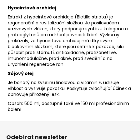
Hyacintová orchidej
Extrakt z hyacintové orchideje (Bletilla striata) je
regenerační a revitalizační složkou. Je posilovačem
vazivových vláken, který podporuje syntézu kolagenu a
proteoglykanů pro udržení pevnosti tkání. Výzkumy
prokázaly, že hyacintová orchidej má díky svým
bioaktivním složkám, které jsou šetrné k pokožce, sílu
působit proti stárnutí, antioxidačně, protizánětlivě,
imunomodulačně, proti akné, proti svědění a na
urychlení regenerace ran.
Sójový olej
Je bohatý na kyselinu linolovou a vitamin E, udržuje
vlhkost a vyživuje pokožku. Poskytuje zvláčňující účinek a
obnovuje přirozený lesk.
Obsah: 500 ml, dostupné také ve 150 ml profesionálním
balení
Z
á
Odebírat newsletter