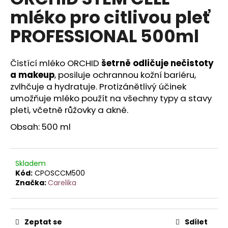
je
a
mléko pro citlivou pleť
0,0
z
j
PROFESSIONAL 500ml
5
í
hvězdiček.
t
Čistící mléko ORCHID
šetrně odličuje nečistoty
?
a makeup
, posiluje ochrannou kožní bariéru,
zvlhčuje a hydratuje. Protizánětlivý účinek
umožňuje mléko použít na všechny typy a stavy
pleti, včetně růžovky a akné.
HLEDAT
Obsah: 500 ml
D
Skladem
o
Kód:
CPOSCCM500
Značka:
Carelika
p
o
r
u
Zeptat se
Sdílet