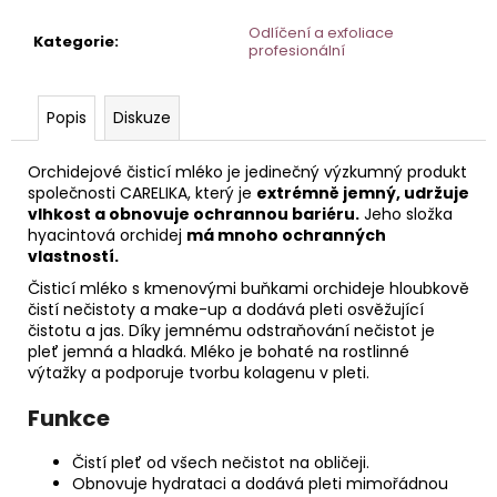
č
u
Odlíčení a exfoliace
Kategorie
:
j
profesionální
e
m
Popis
Diskuze
e
Orchidejové čisticí mléko je jedinečný výzkumný produkt
STERILNÍ
společnosti CARELIKA, který je
extrémně jemný, udržuje
NÁSTAVCE
vlhkost a obnovuje ochrannou bariéru.
Jeho složka
PRO
hyacintová orchidej
má mnoho ochranných
DERMAPERO
vlastností.
DERMALIGHTPEN
A
Čisticí mléko s kmenovými buňkami orchideje hloubkově
DERMAQUATRO
čistí nečistoty a make-up a dodává pleti osvěžující
36
čistotu a jas. Díky jemnému odstraňování nečistot je
JEHLIČEK
pleť jemná a hladká. Mléko je bohaté na rostlinné
výtažky a podporuje tvorbu kolagenu v pleti.
Funkce
Čistí pleť od všech nečistot na obličeji.
Obnovuje hydrataci a dodává pleti mimořádnou