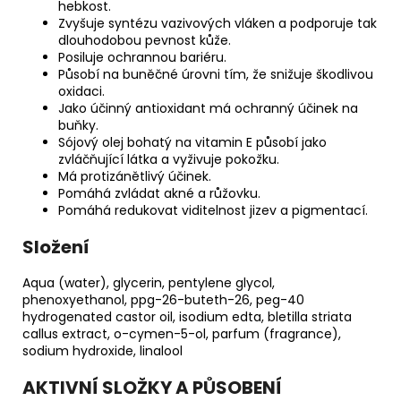
hebkost.
Zvyšuje syntézu vazivových vláken a podporuje tak
dlouhodobou pevnost kůže.
Posiluje ochrannou bariéru.
Působí na buněčné úrovni tím, že snižuje škodlivou
oxidaci.
Jako účinný antioxidant má ochranný účinek na
buňky.
Sójový olej bohatý na vitamin E působí jako
zvláčňující látka a vyživuje pokožku.
Má protizánětlivý účinek.
Pomáhá zvládat akné a růžovku.
Pomáhá redukovat viditelnost jizev a pigmentací.
Složení
Aqua (water), glycerin, pentylene glycol,
phenoxyethanol, ppg-26-buteth-26, peg-40
hydrogenated castor oil, isodium edta, bletilla striata
callus extract, o-cymen-5-ol, parfum (fragrance),
sodium hydroxide, linalool
AKTIVNÍ SLOŽKY A PŮSOBENÍ