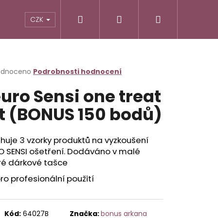
Hledat
Přihlášení
Nákupní
CZK
košík
rné
odnoceno
Podrobnosti hodnocení
cení
uro Sensi one treat
ktu
t (BONUS 150 bodů)
ček.
uje 3 vzorky produktů na vyzkoušení
O SENSI ošetření. Dodáváno v malé
é dárkové tašce
ro profesionální použití
Následující
Kód:
64027B
Značka:
bonus arkana