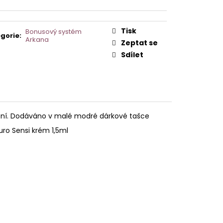
AVCE PRO DERMAPERO
 DERMAQUATRO NANO
GLOW
Tisk
Bonusový systém
gorie
:
Arkana
Zeptat se
Sdílet
ření. Dodáváno v malé modré dárkové tašce
uro Sensi krém 1,5ml