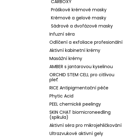
CARBOXY
Práškové krémové masky
Krémové a gelové masky
Sádrové a dvofázové masky
Infuzní séra
Odlíčení a exfoliace profesionální
Aktivní kabinetní krémy
Masážní krémy
AMBER s jantarovou kyselinou
ORCHID STEM CELL pro citlivou
pleť
RICE Antipigmentační péče
Phytic Acid
PEEL chemické peelingy
SKIN CHAT biomicroneedling
(spikula)
Aktivní séra pro mikrojehličkování
Ultrazvukové aktivní gely