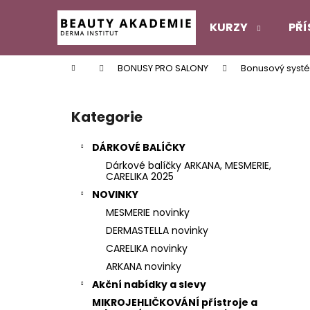
K
Přejít
na
o
KURZY
PŘÍ
obsah
Zpět
Zpět
š
do
do
í
Domů
BONUSY PRO SALONY
Bonusový syst
k
obchodu
obchodu
P
o
Kategorie
Přeskočit
s
kategorie
t
DÁRKOVÉ BALÍČKY
r
Dárkové balíčky ARKANA, MESMERIE,
a
CARELIKA 2025
n
NOVINKY
n
MESMERIE novinky
í
DERMASTELLA novinky
p
CARELIKA novinky
a
ARKANA novinky
n
Akční nabídky a slevy
e
MIKROJEHLIČKOVÁNÍ přístroje a