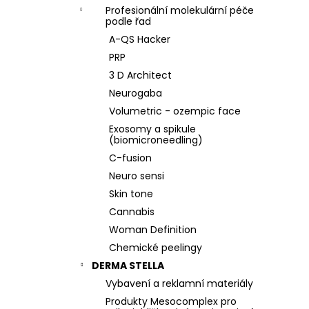
Profesionální molekulární péče
podle řad
A-QS Hacker
PRP
3 D Architect
Neurogaba
Volumetric - ozempic face
Exosomy a spikule
(biomicroneedling)
C-fusion
Neuro sensi
Skin tone
Cannabis
Woman Definition
Chemické peelingy
DERMA STELLA
Vybavení a reklamní materiály
Produkty Mesocomplex pro