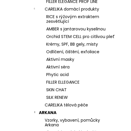
FILLER ELEGANCE PROF LINE
CARELIKA domácí produkty
RICE s rýžovým extraktem
zesvětlující
AMBER s jantarovou kyselinou
Orchid STEM CELL pro citlivou pleť
Krémy, SPF, BB gely, misty
Odlíčení, čištění, exfoliace
Aktivní masky
Aktivní séra
Phytic acid
FILLER ELLEGANCE
SKIN CHAT
SILK RENEW
CARELIKA tělová péče
ARKANA
Vzorky, vybavení, pomůcky
Arkana