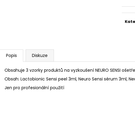
STERILNÍ NÁSTAVCE PRO DERMAPERO
STERILNÍ NÁST
DERMALIGHTPEN A DERMAQUATRO 12
DERMALIGHT A
JEHLIČEK
NÁSTAVCE/BB
Kate
Popis
Diskuze
Obsahuje 3 vzorky produktů na vyzkoušení NEURO SENSI ošet
Obsah: Lactobionic Sensi peel 3ml, Neuro Sensi sérum 3ml, Ne
Jen pro profesionální použití