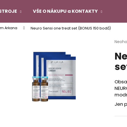
STROJE
VŠE O NÁKUPU a KONTAKTY
ém Arkana
Neuro Sensi one treat set (BONUS 150 bodů)
Co potřebujete najít?
Průmě
Neoh
hodno
Ne
produ
HLEDAT
je
se
0,0
z
5
Doporučujeme
hvězdi
Obsah
NEUR
modr
Jen p