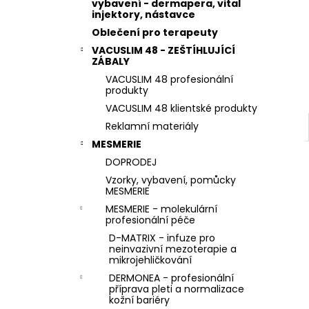
STERILNÍ NÁSTAVCE PRO DERMAPERO
vybavení - dermapera, vital
l
DERMALIGHTPEN A DERMAQUATRO 36
injektory, nástavce
JEHLIČEK
Oblečení pro terapeuty
VACUSLIM 48 - ZEŠTÍHLUJÍCÍ
ZÁBALY
VACUSLIM 48 profesionální
produkty
VACUSLIM 48 klientské produkty
Reklamní materiály
MESMERIE
DOPRODEJ
Vzorky, vybavení, pomůcky
MESMERIE
MESMERIE - molekulární
profesionální péče
D-MATRIX - infuze pro
neinvazivní mezoterapie a
mikrojehličkování
DERMONEA - profesionální
příprava pleti a normalizace
kožní bariéry