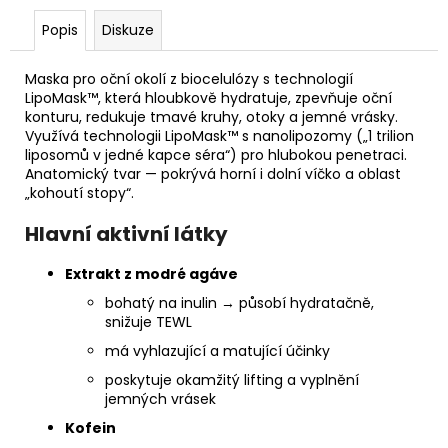
č
u
Popis
Diskuze
j
e
Maska pro oční okolí z biocelulózy s technologií
m
LipoMask™, která hloubkově hydratuje, zpevňuje oční
e
konturu, redukuje tmavé kruhy, otoky a jemné vrásky.
V
yužívá technologii LipoMask™ s nanolipozomy („1 trilion
liposomů v jedné kapce séra“) pro hlubokou penetraci.
STERILNÍ
Anatomický tvar — pokrývá horní i dolní víčko a oblast
NÁSTAVCE
„kohoutí stopy“.
PRO
DERMAPERO
Hlavní aktivní látky
DERMALIGHTPEN
A
DERMAQUATRO
Extrakt z modré agáve
36
bohatý na inulin → působí hydratačně,
JEHLIČEK
snižuje TEWL
má vyhlazující a matující účinky
poskytuje okamžitý lifting a vyplnění
jemných vrásek
Kofein