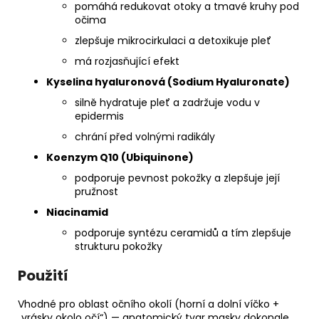
pomáhá redukovat otoky a tmavé kruhy pod
očima
zlepšuje mikrocirkulaci a detoxikuje pleť
má rozjasňující efekt
Kyselina hyaluronová (Sodium Hyaluronate)
silně hydratuje pleť a zadržuje vodu v
epidermis
chrání před volnými radikály
Koenzym Q10 (Ubiquinone)
podporuje pevnost pokožky a zlepšuje její
pružnost
Niacinamid
podporuje syntézu ceramidů a tím zlepšuje
strukturu pokožky
Použití
Vhodné pro oblast očního okolí (horní a dolní víčko +
„vrásky okolo očí“) — anatomický tvar masky dokonale