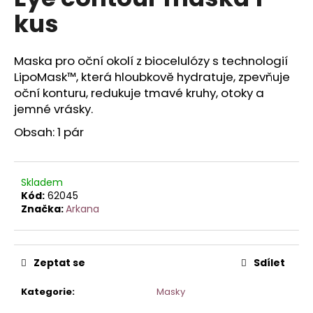
je
a
kus
0,0
z
j
5
í
hvězdiček.
Maska pro oční okolí z biocelulózy s technologií
t
LipoMask™, která hloubkově hydratuje, zpevňuje
?
oční konturu, redukuje tmavé kruhy, otoky a
jemné vrásky.
Obsah: 1 pár
HLEDAT
Skladem
Kód:
62045
Značka:
Arkana
D
o
p
Zeptat se
Sdílet
o
r
Kategorie
:
Masky
u