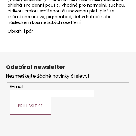
přiléhá. Pr
o denní použití, vhodné pro normální, suchou,
citlivou, zralou, smíšenou či unavenou pleť, pleť se
známkami únavy, pigmentací, dehydratací nebo
následkem kosmetických ošetření.
Obsah: 1 pár
Z
á
Odebírat newsletter
p
Nezmeškejte žádné novinky či slevy!
a
t
E-mail
í
PŘIHLÁSIT SE