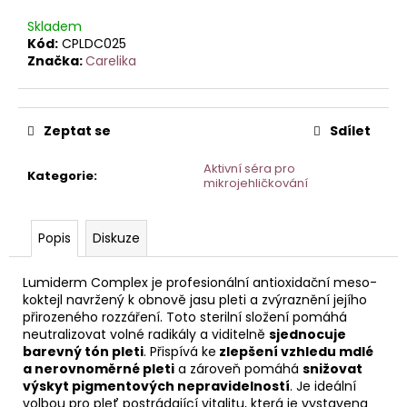
č
u
Skladem
j
Kód:
CPLDC025
e
Značka:
Carelika
m
e
Zeptat se
Sdílet
ORCHID
Aktivní séra pro
STEM
Kategorie
:
mikrojehličkování
CELL
KRÉM
PRO
CITLIVOU
Popis
Diskuze
PLEŤ
50ML
HOME
Lumiderm Complex je profesionální antioxidační meso-
koktejl navržený k obnově jasu pleti a zvýraznění jejího
přirozeného rozzáření. Toto sterilní složení pomáhá
neutralizovat volné radikály a viditelně
sjednocuje
barevný tón pleti
. Přispívá ke
zlepšení vzhledu mdlé
a nerovnoměrné pleti
a zároveň pomáhá
snižovat
výskyt pigmentových nepravidelností
. Je ideální
volbou pro pleť postrádající vitalitu, která je vystavena