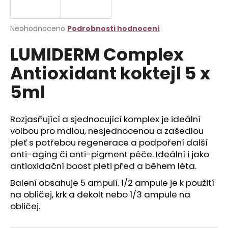
a
j
Průměrné
Neohodnoceno
Podrobnosti hodnocení
í
hodnocení
LUMIDERM Complex
produktu
t
je
?
Antioxidant koktejl 5 x
0,0
z
5ml
5
hvězdiček.
Rozjasňující a sjednocující komplex je ideální
HLEDAT
volbou pro mdlou, nesjednocenou a zašedlou
pleť s potřebou regenerace a podpoření další
anti-aging či anti-pigment péče. Ideální i jako
D
antioxidační boost pleti před a během léta.
o
Balení obsahuje 5 ampulí. 1/2 ampule je k použití
p
na obličej, krk a dekolt nebo 1/3 ampule na
o
obličej.
r
u