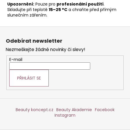
Upozornění:
Pouze pro
profesionální použití
.
Skladujte při teplotě
15–25 °C
a chraňte před přímým
slunečním zářením.
Z
á
Odebírat newsletter
p
Nezmeškejte žádné novinky či slevy!
a
t
E-mail
í
PŘIHLÁSIT SE
Beauty koncept.cz
Beauty Akademie
Facebook
Instagram