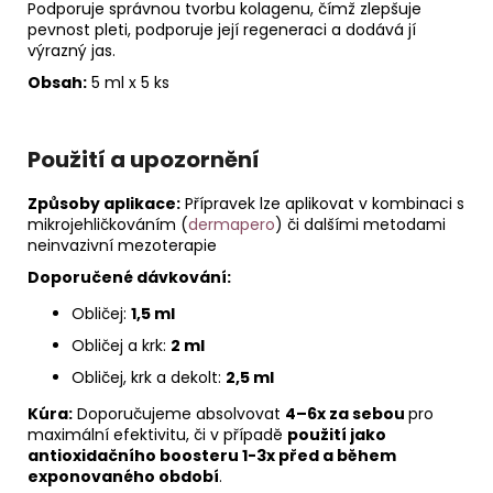
Podporuje správnou tvorbu kolagenu, čímž zlepšuje
pevnost pleti, podporuje její regeneraci a dodává jí
výrazný jas.
Obsah:
5 ml x 5 ks
Použití a upozornění
Způsoby aplikace:
Přípravek lze aplikovat v kombinaci s
mikrojehličkováním (
dermapero
) či dalšími metodami
neinvazivní mezoterapie
Doporučené dávkování:
Obličej:
1,5 ml
Obličej a krk:
2 ml
Obličej, krk a dekolt:
2,5 ml
Kúra:
Doporučujeme absolvovat
4–6x za sebou
pro
maximální efektivitu, či v případě
použití jako
antioxidačního boosteru 1-3x před a během
exponovaného období
.